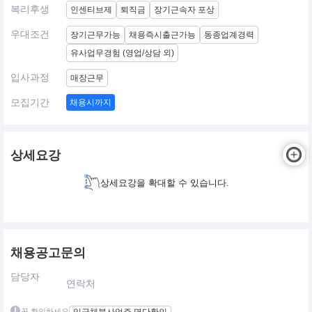
복리후생
인센티브제
퇴직금
장기근속자 포상
우대조건
장기근무가능
채용즉시출근가능
동종업계경력
유사업무경험 (영업/상담 외)
입사과정
매장근무
모집기간
채용시까지
상세요강
상세요강을 확대할 수 있습니다.
채용공고문의
담당자
연락처
꼭 확인하세요