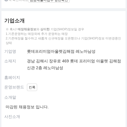
임금체불사업주 명단확인
기업소개
※ 혹시!
매장채용정보
와
상이한
기업(SHOP)정보일 경우
1.기존운영하는 매장외에 추가 운영하는 매장
2.기존매장을 철수하고 새롭게 신규매장을 오픈했으나 기업(SHOP)정보 미변경중인
상태
기업명
롯데프리미엄아울렛김해점 레노마남성
소재지
경남 김해시 장유로 469 롯데 프리미엄 아울렛 김해점
신관 2층 레노마남성
홈페이지
운영브랜드
킨록
소개말
마감된 채용정보 입니다.
사진소개