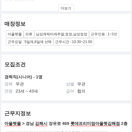
심플하고 가격대비 성능을 주시하는 제품을 생산하여 많은 사랑을
더보기
받는 브랜드 입니다.
매장정보
아울렛몰
의류
남성캐릭터캐주얼,정장,남성정장
근무인원 : 1~3인
근무요일 : 5일제,6일제 선택
근무시간 : 10:30~21:00
모집조건
경력직(시니어) - 1명
경력
무관
성별
무관
연령
23세 ~ 43세
급여
협의
근무지정보
아울렛몰
> 경남
김해시
장유로 469
롯데프리미엄아울렛김해점
2층