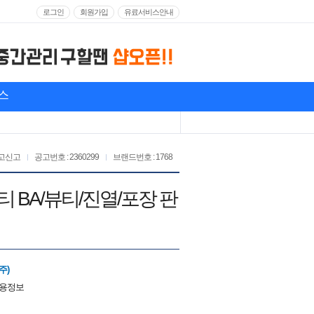
로그인
회원가입
유료서비스안내
스
고신고
공고번호 : 2360299
브랜드번호 : 1768
티 BA/뷰티/진열/포장 판
주)
채용정보