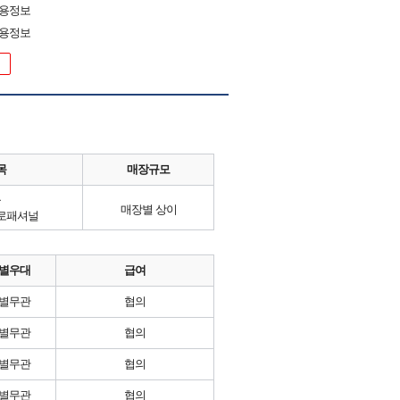
채용정보
채용정보
목
매장규모
류
매장별 상이
로패셔널
별우대
급여
별무관
협의
별무관
협의
별무관
협의
별무관
협의