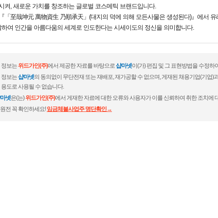
켜, 새로운 가치를 창조하는 글로벌 코스메틱 브랜드입니다.
, 『「至哉坤元 萬物資生 乃順承天」(대지의 덕에 의해 모든사물은 생성된다)』에서 유
발하여 인간을 아름다움의 세계로 인도한다는 시세이도의 정신을 의미합니다.
 정보는
위드가인(주)
에서 제공한 자료를 바탕으로
샵마넷
이(가) 편집 및 그 표현방법을 수정하
 정보는
샵마넷
의 동의없이 무단전재 또는 재배포, 재가공할 수 없으며, 게재된 채용기업(기업
 용도로 사용될 수 없습니다.
마넷
은(는)
위드가인(주)
에서 게재한 자료에 대한 오류와 사용자가 이를 신뢰하여 취한 조치에 
원전 꼭 확인하세요!
임금체불사업주 명단확인→