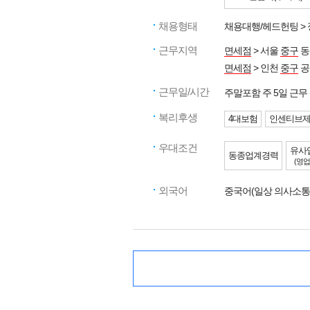
채용형태
채용대행/헤드헌팅 >
근무지역
면세점
> 서울
중구
동
면세점
> 인천
중구
공
근무일/시간
주말포함 주 5일 근
복리후생
4대보험
인센티브
우대조건
유사
동종업계경력
(영업
외국어
중국어(일상 의사소통