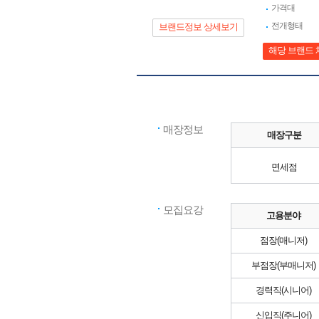
가격대
전개형태
브랜드정보 상세보기
해당 브랜드 
매장정보
매장구분
면세점
모집요강
고용분야
점장(매니저)
부점장(부매니저)
경력직(시니어)
신입직(주니어)