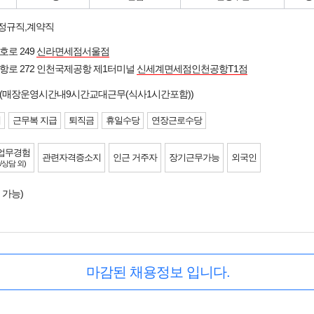
 정규직,계약직
호로 249
신라면세점서울점
항로 272 인천국제공항 제1터미널
신세계면세점인천공항T1점
무 (매장운영시간내9시간교대근무(식사1시간포함))
제
근무복 지급
퇴직금
휴일수당
연장근로수당
업무경험
관련자격증소지
인근 거주자
장기근무가능
외국인
/상담 외)
 가능)
마감된 채용정보 입니다.