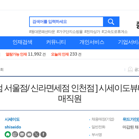
검색어를 입력하세요
#동대문패션타운
#가구단지쇼핑몰
#전자상가
#고속도로휴게소
인재검색
커뮤니티
개인서비스
기업서비
11,992
233
건
열람가능 인재
건
오늘의 인재
건
 회
공
세점 서울점/ 신라면세점 인천점 ] 시세이도뷰
매직원
시세이도
채용매장(기업)
위드가인(
shiseido
일반전화
마감된 
부서명