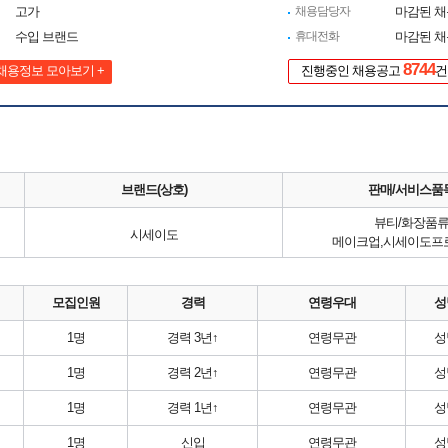
고가
채용담당자
마감된 
수입 브랜드
휴대전화
마감된 
8744
채용정보 모아보기 +
진행중인 채용공고
건
브랜드(상호)
판매/서비스품
뷰티/화장품
시세이도
메이크업,시세이도프
모집인원
경력
연령우대
성
1명
경력 3년↑
연령무관
성
1명
경력 2년↑
연령무관
성
1명
경력 1년↑
연령무관
성
1명
신입
연령무관
성