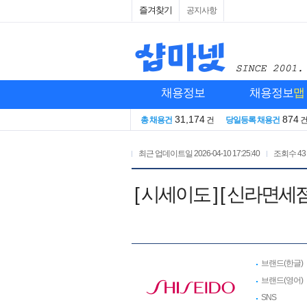
즐겨찾기
공지사항
채용정보
채용정보
맵
31,174
874
총 채용건
건
당일등록 채용건
최근 업데이트일
2026-04-10 17:25:40
조회수
43
[ 시세이도 ] [ 신라면
브랜드(한글)
브랜드(영어)
SNS