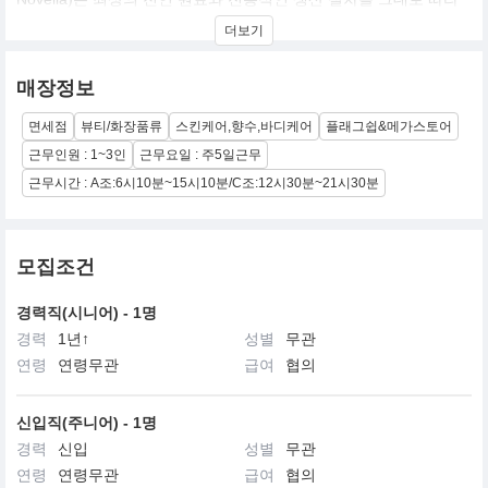
향수, 에센스, 기초 Face/Body/Hair 용품, 비누, 방향제 등의 코스메
더보기
틱과 꿀, 티, 허브, 시럽, 쵸콜렛, 오일, 향료 등을 수공으로 생산하는
브랜드입니다. 비누 하나를 만드는 데 있어서도 환기실에서 60일간
의 숙성시간을 보낸 비누 원료를 19세기 기계방식 그대로 만들어 후
매장정보
포장까지 하나하나 수작업을 거쳐 완성시키며 까다롭고 번거로운
Santa Maria Novella의 제조법은 400여 년이란 시간 동안 최상의 제
면세점
뷰티/화장품류
스킨케어,향수,바디케어
플래그쉽&메가스토어
품 퀄리티를 유지할 수 있는 비법이기도 합니다. 현재 전국 10개 매
장을 전개하고 있으며, 최고의 품질로 국내에서도 사랑받는 브랜드
근무인원 : 1~3인
근무요일 : 주5일근무
입니다.
근무시간 : A조:6시10분~15시10분/C조:12시30분~21시30분
모집조건
경력직(시니어) - 1명
경력
1년↑
성별
무관
연령
연령무관
급여
협의
신입직(주니어) - 1명
경력
신입
성별
무관
연령
연령무관
급여
협의