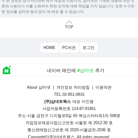
※ 본 정보는 삼구아이앤씨 에서 제공한 자료이며, 샵마넷은 기재된 내용에 대한 오
류와 사용자가 이를 신뢰하여 취한 조치에 대해 책임을 지지 않습니다. 또한 누구든
본 정보를 샵마넷 동의 없이 재 배포 할 수 없습니다.
HOME
PC버전
로그인
네이버 메인에
#샵마넷
추가
About 샵마넷
|
개인정보 처리방침
|
이용약관
TEL:02-851-0815
(주)샵네트웍스
대표 이인용
사업자등록번호:114-87-01861
주소:서울 금천구 디지털로9길 65 백상스타타워1차 508호
직업정보제공사업신고번호:
서울청 제 2012-30 호
통신판매업신고번호:
제 2020-서울금천-2036 호
Copyright©
(주)샵네트웍스
. All rights reserved.