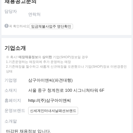
채용공고문의
담당자
연락처
꼭 확인하세요
임금체불사업주 명단확인
기업소개
※ 혹시!
매장채용정보
와
상이한
기업(SHOP)정보일 경우
1.기존운영하는 매장외에 추가 운영하는 매장
2.기존매장을 철수하고 새롭게 신규매장을 오픈했으나 기업(SHOP)정보 미변경중인
상태
기업명
삼구아이앤씨(파견대행)
소재지
서울 중구 청계천로 100 시그니쳐타워 6F
홈페이지
http://(주)삼구아이앤씨
운영브랜드
신세계인터내셔날패션브랜드
소개말
마감된 채용정보 입니다.