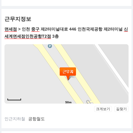
근무지정보
면세점
> 인천
중구
제2터미널대로 446 인천국제공항 제2터미널
신
세계면세점인천공항T2점
3층
50m
크게보기
길찾기
인근지하철
공항철도