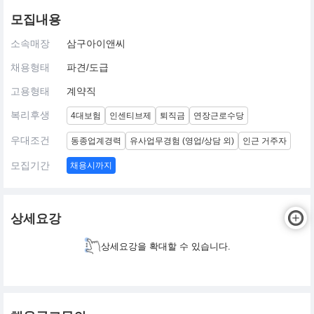
모집내용
소속매장
삼구아이앤씨
채용형태
파견/도급
고용형태
계약직
복리후생
4대보험
인센티브제
퇴직금
연장근로수당
우대조건
동종업계경력
유사업무경험 (영업/상담 외)
인근 거주자
모집기간
채용시까지
상세요강
상세요강을 확대할 수 있습니다.