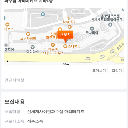
파주점 마리떼키즈
지하1층
50m
크게보기
길찾기
인근지하철
모집내용
소속매장
신세계사이먼파주점 마리떼키즈
근로자소속
점주소속