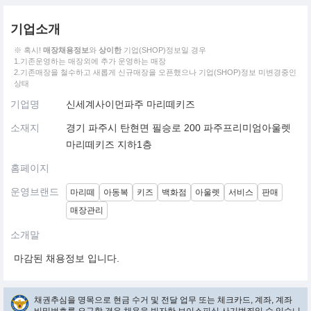
기업소개
※ 혹시!
매장채용정보
와
상이한
기업(SHOP)정보일 경우
1.기존운영하는 매장외에 추가 운영하는 매장
2.기존매장을 철수하고 새롭게 신규매장을 오픈했으나 기업(SHOP)정보 미변경중인
상태
기업명
신세계사이먼파주 마리떼키즈
소재지
경기 파주시 탄현면 필승로 200 파주프리미엄아울렛
마리떼키즈 지하1층
홈페이지
운영브랜드
마리떼
아동복
키즈
백화점
아울렛
서비스
판매
매장관리
소개말
마감된 채용정보 입니다.
채권추심을 명목으로 현금 수거 및 전달 업무 또는 체크카드, 계좌, 계좌