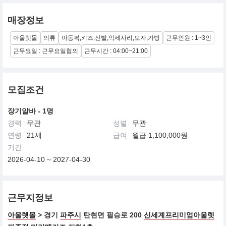
매장정보
아울렛몰
의류
아동복,키즈,신발,악세사리,모자,가방
근무인원 : 1~3인
근무요일 : 근무요일협의
근무시간 : 04:00~21:00
모집조건
장기알바 - 1명
경력
무관
성별
무관
연령
21세
급여
월급 1,100,000원
기간
2026-04-10 ~ 2027-04-30
근무지정보
아울렛몰
> 경기
파주시
탄현면 필승로 200
신세계프리미엄아울렛