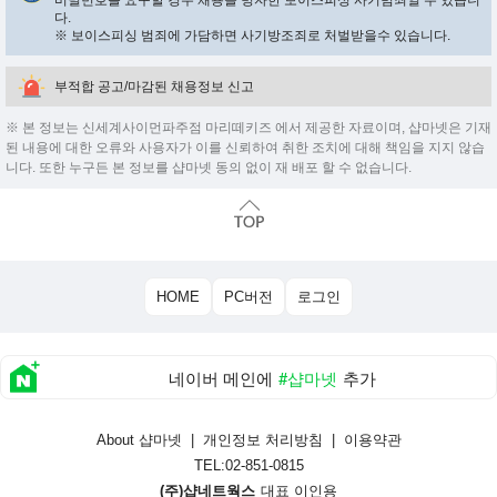
비밀번호를 요구할 경우 채용을 빙자한 보이스피싱 사기범죄일 수 있습니
다.
※ 보이스피싱 범죄에 가담하면 사기방조죄로 처벌받을수 있습니다.
부적합 공고/마감된 채용정보 신고
※ 본 정보는 신세계사이먼파주점 마리떼키즈 에서 제공한 자료이며, 샵마넷은 기재
된 내용에 대한 오류와 사용자가 이를 신뢰하여 취한 조치에 대해 책임을 지지 않습
니다. 또한 누구든 본 정보를 샵마넷 동의 없이 재 배포 할 수 없습니다.
HOME
PC버전
로그인
네이버 메인에
#샵마넷
추가
About 샵마넷
|
개인정보 처리방침
|
이용약관
TEL:02-851-0815
(주)샵네트웍스
대표 이인용