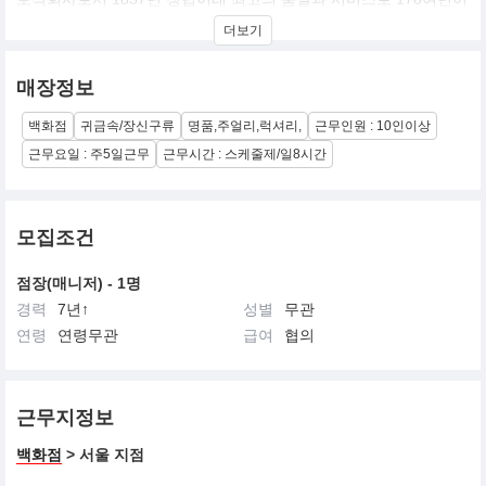
지난 지금까지 꾸준히 사랑받고 있는 브랜드입니다.
더보기
여성들의 로망인 블루박스로 대변되는 티파니는 최고의 광채를 자
랑하는 다이아몬드 주얼리부터 4명의 디자이너 주얼리 컬렉션, 시
계, 은소재 선물용품 등 인생의 소중한 순간을 더욱더 빛내줄 다양한
매장정보
제품들을 판매하고 있습니다.
백화점
귀금속/장신구류
명품,주얼리,럭셔리,
근무인원 : 10인이상
근무요일 : 주5일근무
근무시간 : 스케줄제/일8시간
모집조건
점장(매니저) - 1명
경력
7년↑
성별
무관
연령
연령무관
급여
협의
근무지정보
백화점
> 서울 지점