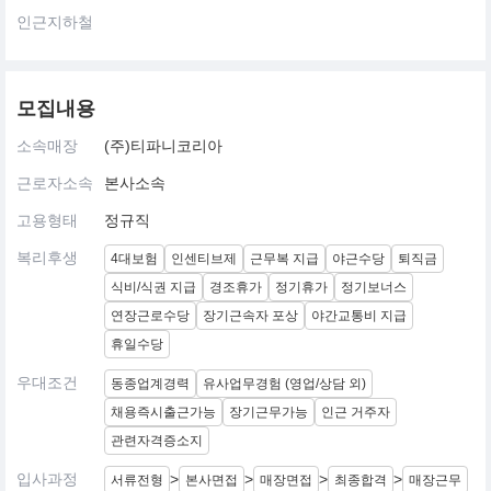
인근지하철
모집내용
소속매장
(주)티파니코리아
근로자소속
본사소속
고용형태
정규직
복리후생
4대보험
인센티브제
근무복 지급
야근수당
퇴직금
식비/식권 지급
경조휴가
정기휴가
정기보너스
연장근로수당
장기근속자 포상
야간교통비 지급
휴일수당
우대조건
동종업계경력
유사업무경험 (영업/상담 외)
채용즉시출근가능
장기근무가능
인근 거주자
관련자격증소지
입사과정
>
>
>
>
서류전형
본사면접
매장면접
최종합격
매장근무