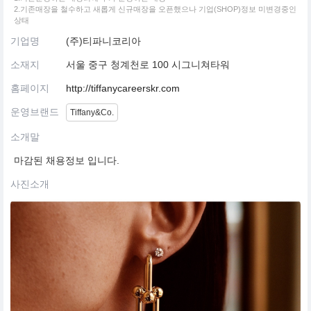
2.기존매장을 철수하고 새롭게 신규매장을 오픈했으나 기업(SHOP)정보 미변경중인
상태
기업명
(주)티파니코리아
소재지
서울 중구 청계천로 100 시그니쳐타워
홈페이지
http://tiffanycareerskr.com
운영브랜드
Tiffany&Co.
소개말
마감된 채용정보 입니다.
사진소개