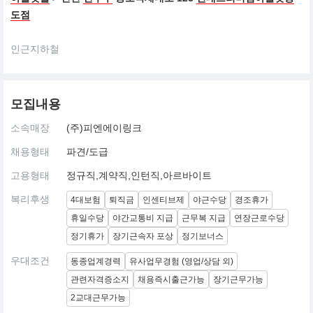
도점
인근지하철
모집내용
소속매장
(주)피엔에이링크
채용형태
파견/도급
고용형태
정규직,계약직,인턴직,아르바이트
복리후생
4대보험
퇴직금
인센티브제
야근수당
경조휴가
휴일수당
야간교통비 지급
근무복 지급
연장근로수당
정기휴가
장기근속자 포상
정기보너스
우대조건
동종업계경력
유사업무경험 (영업/상담 외)
관련자격증소지
채용즉시출근가능
장기근무가능
2교대근무가능