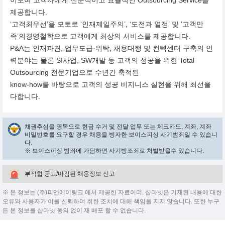
이모여 고객사에게 전문적이고 효율적인 Outsourcing Service를
제공합니다.
‘고객최우선’을 모토로 ‘인재제일주의’, ‘도전과 열정’ 및 ‘고객만
족’의경영철학으로 고객에게 최상의 서비스를 제공합니다.
P&A는 인재파견, 업무도급·위탁, 채용대행 및 컨텍센터 구축의 인
력분야는 물론 SI사업, SW개발 등 고객의 성공을 위한 Total
Outsourcing 전문기업으로 수년간 축적된
know-how를 바탕으로 고객의 성공 비지니스 실현을 위해 최선을
다합니다.
채권추심을 명목으로 현금 수거 및 전달 업무 또는 체크카드, 계좌, 계좌
비밀번호를 요구할 경우 채용을 빙자한 보이스피싱 사기범죄일 수 있습니
다.
※ 보이스피싱 범죄에 가담하면 사기방조죄로 처벌받을수 있습니다.
부적합 공고/마감된 채용정보 신고
※ 본 정보는 (주)피엔에이링크 에서 제공한 자료이며, 샵마넷은 기재된 내용에 대한
오류와 사용자가 이를 신뢰하여 취한 조치에 대해 책임을 지지 않습니다. 또한 누구
든 본 정보를 샵마넷 동의 없이 재 배포 할 수 없습니다.