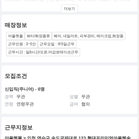
유대인 에스티 로더가 미국 뉴욕에서 세운 기업. ‘우리가 만나는 모
더보기
든 이에게 최고의 제품과 서비스를 선사한다’는 경영 철학을 내세워
고급 화장품 시장에 주력하는 점이 로레알과 다르다. 국내에는 에스
티 로더, 랩시리즈, 크리니크, 오리진스, 라메르, 달팡, 맥, 바비브라
매장정보
운, 아베다, 조말론, 톰포드 뷰티, 글램글로우, 르라보 등 13개 브랜
드가 수입되고 있다
아울렛몰
뷰티/화장품류
헤어, 네일아트, 피부관리, 메이크업,화장품
근무인원 : 3~5인
근무요일 : 주5일근무
근무시간 : 일8시간/오픈,마감로테이션근무
모집조건
신입직(주니어) - 0명
경력
무관
성별
무관
연령
연령무관
급여
협의
근무지정보
아울렛몰
> 인천
연수구
송도국제대로 123
현대프리미엄아울렛송