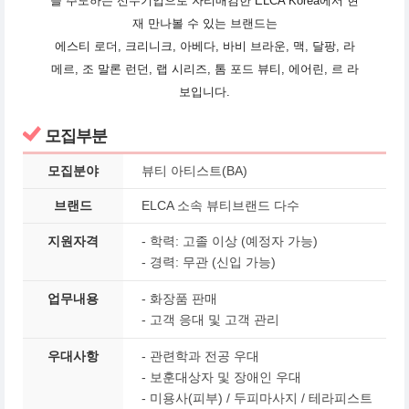
을 주도하는 선두기업으로 자리매김한 ELCA Korea에서 현
재 만나볼 수 있는 브랜드는
에스티 로더, 크리니크, 아베다, 바비 브라운, 맥, 달팡, 라
메르, 조 말론 런던, 랩 시리즈, 톰 포드 뷰티, 에어린, 르 라
보입니다.
모집부분
모집분야
뷰티 아티스트(BA)
브랜드
ELCA 소속 뷰티브랜드 다수
지원자격
- 학력: 고졸 이상 (예정자 가능)
- 경력: 무관 (신입 가능)
업무내용
- 화장품 판매
- 고객 응대 및 고객 관리
우대사항
- 관련학과 전공 우대
- 보훈대상자 및 장애인 우대
-
미용사(피부) / 두피마사지 / 테라피스트