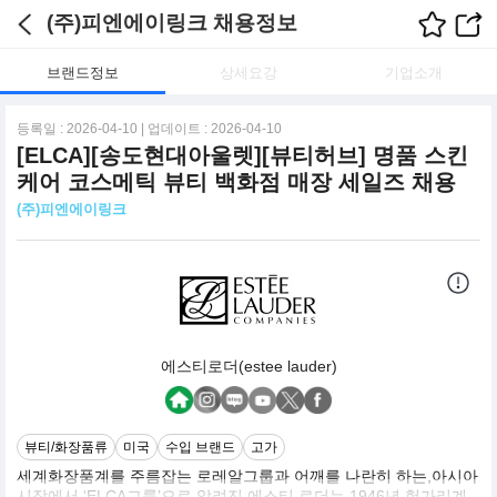
(주)피엔에이링크 채용정보
브랜드정보
상세요강
기업소개
등록일 : 2026-04-10 | 업데이트 : 2026-04-10
[ELCA][송도현대아울렛][뷰티허브] 명품 스킨
케어 코스메틱 뷰티 백화점 매장 세일즈 채용
(주)피엔에이링크
에스티로더(estee lauder)
뷰티/화장품류
미국
수입 브랜드
고가
세계화장품계를 주름잡는 로레알그룹과 어깨를 나란히 하는,아시아
시장에서 ‘ELCA그룹’으로 알려진 에스티 로더는 1946년 헝가리계