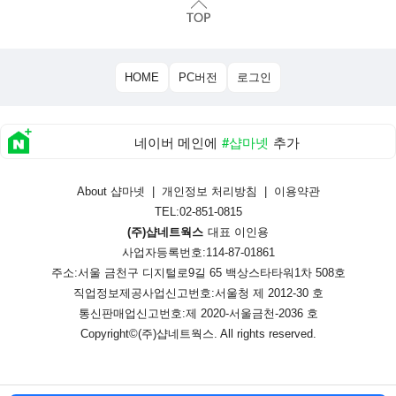
HOME
PC버전
로그인
네이버 메인에
#샵마넷
추가
About 샵마넷
|
개인정보 처리방침
|
이용약관
TEL:02-851-0815
(주)샵네트웍스
대표 이인용
사업자등록번호:114-87-01861
주소:서울 금천구 디지털로9길 65 백상스타타워1차 508호
직업정보제공사업신고번호:
서울청 제 2012-30 호
통신판매업신고번호:
제 2020-서울금천-2036 호
Copyright©
(주)샵네트웍스
. All rights reserved.