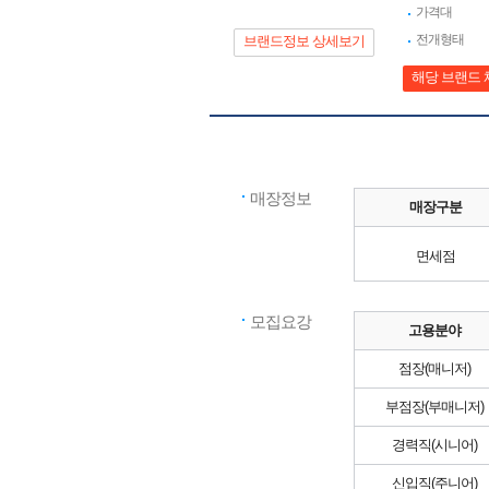
가격대
전개형태
브랜드정보 상세보기
해당 브랜드 
매장정보
매장구분
면세점
모집요강
고용분야
점장(매니저)
부점장(부매니저)
경력직(시니어)
신입직(주니어)