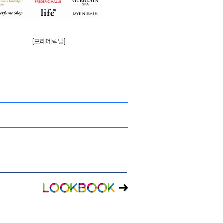
[프레데릭말]