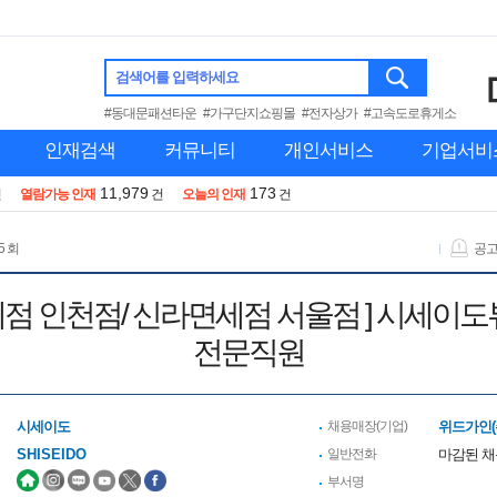
검색어를 입력하세요
#동대문패션타운
#가구단지쇼핑몰
#전자상가
#고속도로휴게소
인재검색
커뮤니티
개인서비스
기업서비
11,979
173
건
열람가능 인재
건
오늘의 인재
건
5 회
공
계면세점 인천점/ 신라면세점 서울점 ] 시세이
전문직원
시세이도
채용매장(기업)
위드가인(
SHISEIDO
일반전화
마감된 
부서명