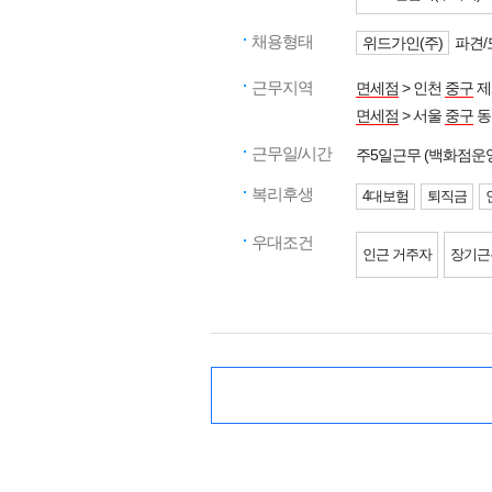
채용형태
위드가인(주)
파견/
근무지역
면세점
> 인천
중구
제
면세점
> 서울
중구
동
근무일/시간
주5일근무 (백화점운
복리후생
4대보험
퇴직금
우대조건
인근 거주자
장기근