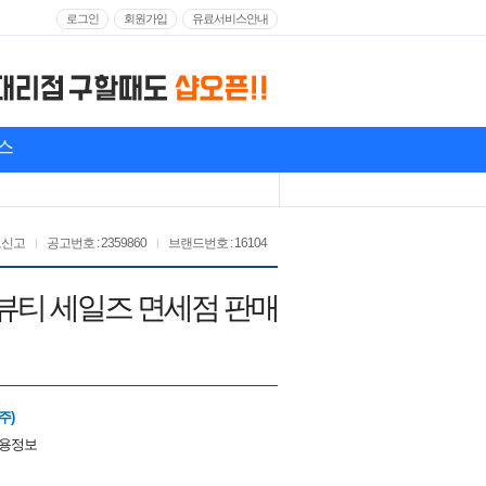
로그인
회원가입
유료서비스안내
스
고신고
공고번호 : 2359860
브랜드번호 : 16104
도뷰티 세일즈 면세점 판매
주)
채용정보