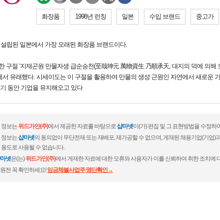
화장품
1998년 런칭
일본
수입 브랜드
중고가
2년에 설립된 일본에서 가장 오래된 화장품 브랜드이다.
 한 구절 ‘지재곤원 만물자생 급순승천(至哉坤元 萬物資生 乃順承天, 대지의 덕에 의해 
시세이)에서 유래했다. 시세이도는 이 구절을 활용하여 만물의 생성 근원인 자연에서 새로운
세기 동안 기업을 유지해오고 있다
 정보는
위드가인(주)
에서 제공한 자료를 바탕으로
샵마넷
이(가) 편집 및 그 표현방법을 수정하
 정보는
샵마넷
의 동의없이 무단전재 또는 재배포, 재가공할 수 없으며, 게재된 채용기업(기업
 용도로 사용될 수 없습니다.
마넷
은(는)
위드가인(주)
에서 게재한 자료에 대한 오류와 사용자가 이를 신뢰하여 취한 조치에 
원전 꼭 확인하세요!
임금체불사업주 명단확인→