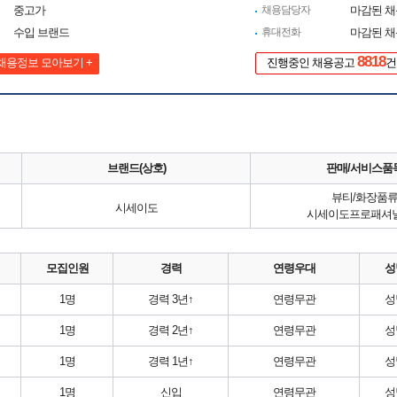
중고가
채용담당자
마감된 
수입 브랜드
휴대전화
마감된 
8818
채용정보 모아보기 +
진행중인 채용공고
건
브랜드(상호)
판매/서비스품
뷰티/화장품
시세이도
시세이도프로패셔
모집인원
경력
연령우대
성
1명
경력 3년↑
연령무관
성
1명
경력 2년↑
연령무관
성
1명
경력 1년↑
연령무관
성
1명
신입
연령무관
성