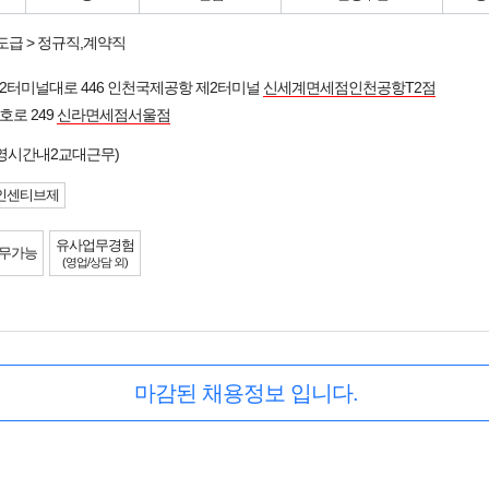
도급 > 정규직,계약직
2터미널대로 446 인천국제공항 제2터미널
신세계면세점인천공항T2점
호로 249
신라면세점서울점
영시간내2교대근무)
인센티브제
유사업무경험
무가능
(영업/상담 외)
마감된 채용정보 입니다.