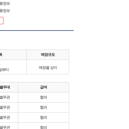
채용정보
채용정보
목
매장규모
류
매장별 상이
널뷰티
별우대
급여
별무관
협의
별무관
협의
별무관
협의
별무관
협의