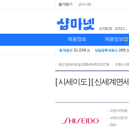
즐겨찾기
공지사항
채용정보
채용정보
맵
31,039
289
총 채용건
건
당일등록 채용건
최근 업데이트일
2026-04-09 22:47:34
조회수
10
[ 시세이도 ] [ 신세
브랜드(한글)
브랜드(영어)
SNS