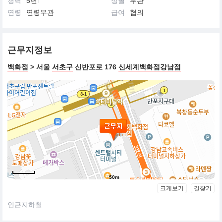
경력
5년↑
성별
무관
연령
연령무관
급여
협의
근무지정보
백화점
> 서울
서초구
신반포로 176
신세계백화점강남점
50m
크게보기
길찾기
인근지하철