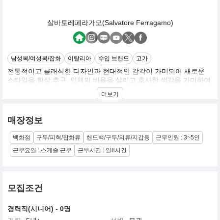
살바토레페라가모(Salvatore Ferragamo)
남성복/여성복/잡화
이탈리아
수입 브랜드
고가
전통적이고 클래식한 디자인과 현대적인 감각이 가미되어 새로운
스타일을 항상 추구. 인체의 비율을 살리고 호사한 색감을 가미하여
페라가모 특유의 편안하고 자연스러우며 우아한 스타일을 표현함
더보기
매장정보
백화점
구두/피혁/잡화류
핸드백/구두/의류/지갑등
근무인원 : 3~5인
근무요일 : 스케줄 근무
근무시간 : 일8시간
모집조건
경력직(시니어) - 0명