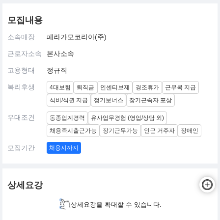
모집내용
소속매장
페라가모코리아(주)
근로자소속
본사소속
고용형태
정규직
복리후생
4대보험
퇴직금
인센티브제
경조휴가
근무복 지급
식비/식권 지급
정기보너스
장기근속자 포상
우대조건
동종업계경력
유사업무경험 (영업/상담 외)
채용즉시출근가능
장기근무가능
인근 거주자
장애인
모집기간
채용시까지
상세요강
상세요강을 확대할 수 있습니다.