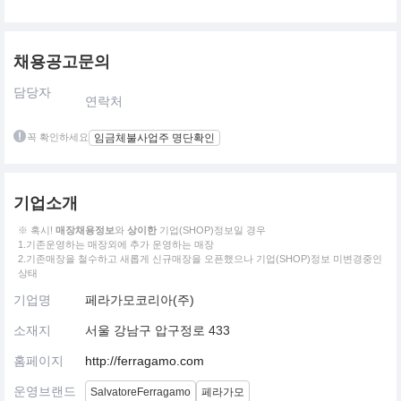
채용공고문의
담당자
연락처
꼭 확인하세요
임금체불사업주 명단확인
기업소개
※ 혹시!
매장채용정보
와
상이한
기업(SHOP)정보일 경우
1.기존운영하는 매장외에 추가 운영하는 매장
2.기존매장을 철수하고 새롭게 신규매장을 오픈했으나 기업(SHOP)정보 미변경중인
상태
기업명
페라가모코리아(주)
소재지
서울 강남구 압구정로 433
홈페이지
http://ferragamo.com
운영브랜드
SalvatoreFerragamo
페라가모