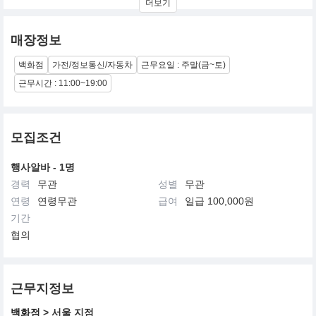
더보기
주요 특징과 정보는 다음과 같습니다.
기술적 차별성
매장정보
기존의 고속 믹서기가 칼날의 회전력으로 재료를 갈아내는 방식이
라면, 휴롬은 스크류를 이용해 재료를 천천히 눌러 짜는 저속 착즙
백화점
가전/정보통신/자동차
근무요일 : 주말(금~토)
시스템을 사용합니다. 이 방식은 마찰열 발생을 최소화하여 과채류
에 포함된 효소와 비타민 등 영양소 파괴를 줄여주는 장점이 있습니
근무시간 : 11:00~19:00
다.
브랜드 철학
단순한 기계 판매를 넘어 채소와 과일을 통한 건강한 식습관을 제안
모집조건
하는 것을 목표로 합니다. 전 세계적으로 건강 주스 문화를 확산시키
는 데 큰 역할을 했습니다.
행사알바 - 1명
경력
무관
성별
무관
제품의 진화
초기 모델은 세척이 다소 번거롭다는 의견이 많았으나, 최근에는 필
연령
연령무관
급여
일급 100,000원
터를 없애고 세척을 획기적으로 간소화한 이지 시리즈 제품들을 선
기간
보이며 사용자 편의성을 높였습니다. H300, H400 같은 최신 모델들
협의
이 대표적입니다.
글로벌 위상
미국, 유럽, 중국 등 80개국 이상에 수출되고 있으며 전 세계 착즙기
시장에서 선두 주자로 자리매김하고 있습니다.
근무지정보
백화점
> 서울 지점