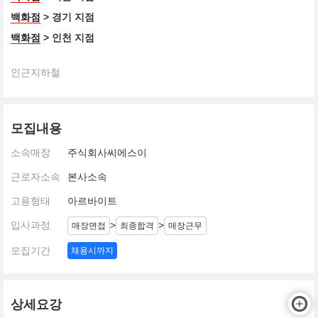
백화점
> 경기 지점
백화점
> 인천 지점
인근지하철
모집내용
소속매장
주식회사씨에스이
근로자소속
본사소속
고용형태
아르바이트
입사과정
>
>
매장면접
최종합격
매장근무
모집기간
채용시까지
상세요강