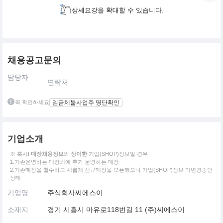
상세요강을 확대할 수 있습니다.
채용공고문의
담당자
연락처
꼭 확인하세요
임금체불사업주 명단확인
기업소개
※ 혹시!
매장채용정보
와
상이한
기업(SHOP)정보일 경우
1.기존운영하는 매장외에 추가 운영하는 매장
2.기존매장을 철수하고 새롭게 신규매장을 오픈했으나 기업(SHOP)정보 미변경중인
상태
기업명
주식회사씨에스이
소재지
경기 시흥시 마유로118번길 11 (주)씨에스이