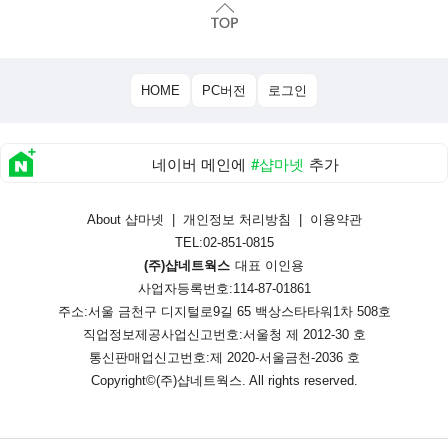
HOME
PC버전
로그인
네이버 메인에
#샵마넷
추가
About 샵마넷
|
개인정보 처리방침
|
이용약관
TEL:02-851-0815
(주)샵네트웍스
대표 이인용
사업자등록번호:114-87-01861
주소:서울 금천구 디지털로9길 65 백상스타타워1차 508호
직업정보제공사업신고번호:
서울청 제 2012-30 호
통신판매업신고번호:
제 2020-서울금천-2036 호
Copyright©
(주)샵네트웍스
. All rights reserved.