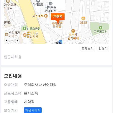
50m
크게보기
길찾기
인근지하철
모집내용
소속매장
주식회사 새난어패럴
근로자소속
본사소속
고용형태
계약직
모집기간
채용시까지