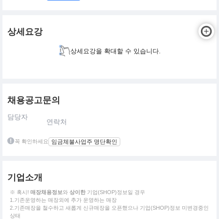
상세요강
상세요강을 확대할 수 있습니다.
채용공고문의
담당자
연락처
꼭 확인하세요
임금체불사업주 명단확인
기업소개
※ 혹시!
매장채용정보
와
상이한
기업(SHOP)정보일 경우
1.기존운영하는 매장외에 추가 운영하는 매장
2.기존매장을 철수하고 새롭게 신규매장을 오픈했으나 기업(SHOP)정보 미변경중인
상태