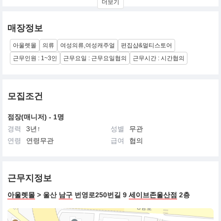
더보기
매장정보
아울렛몰
의류
여성의류,여성캐주얼
편집샵&멀티스토어
근무인원 : 1~3인
근무요일 : 근무요일협의
근무시간 : 시간협의
모집조건
점장(매니저) - 1명
경력
3년↑
성별
무관
연령
연령무관
급여
협의
근무지정보
아울렛몰
> 울산
남구
번영로250번길 9
세이브존울산점
2층