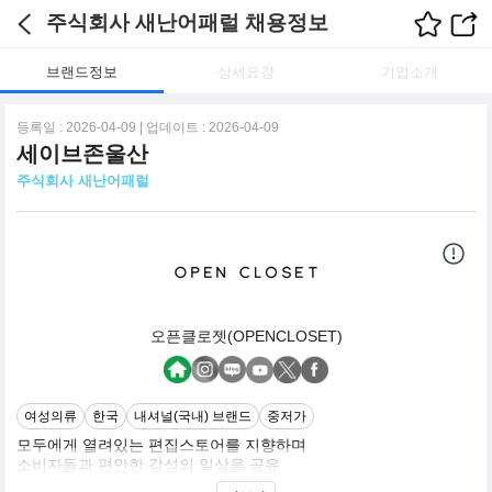
주식회사 새난어패럴 채용정보
브랜드정보
상세요강
기업소개
등록일 : 2026-04-09 | 업데이트 : 2026-04-09
세이브존울산
주식회사 새난어패럴
오픈클로젯(OPENCLOSET)
여성의류
한국
내셔널(국내) 브랜드
중저가
모두에게 열려있는 편집스토어를 지향하며
소비자들과 편안한 감성의 일상을 공유