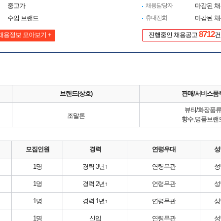
중고가
채용담당자
마감된 
수입 브랜드
휴대전화
마감된 
8712
채용정보 모아보기 +
진행중인 채용공고
건
브랜드(상호)
판매/서비스품
뷰티/화장품
조말론
향수,명품브랜
모집인원
경력
연령우대
성
1명
경력 3년↑
연령무관
성
1명
경력 2년↑
연령무관
성
1명
경력 1년↑
연령무관
성
1명
신입
연령무관
성