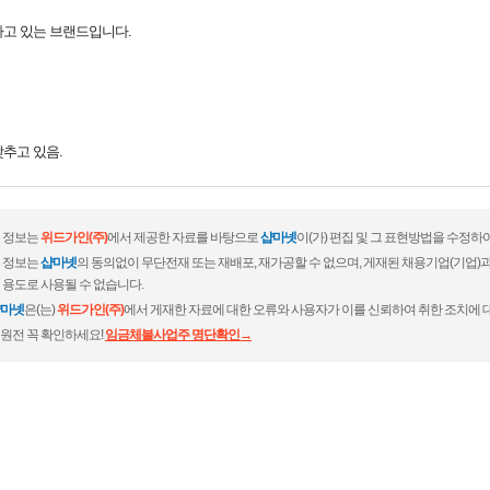
하고 있는 브랜드입니다.
추고 있음.
 정보는
위드가인(주)
에서 제공한 자료를 바탕으로
샵마넷
이(가) 편집 및 그 표현방법을 수정하
 정보는
샵마넷
의 동의없이 무단전재 또는 재배포, 재가공할 수 없으며, 게재된 채용기업(기업
 용도로 사용될 수 없습니다.
마넷
은(는)
위드가인(주)
에서 게재한 자료에 대한 오류와 사용자가 이를 신뢰하여 취한 조치에 
원전 꼭 확인하세요!
임금체불사업주 명단확인→