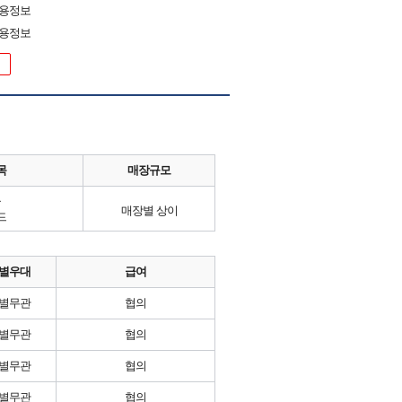
채용정보
채용정보
목
매장규모
류
매장별 상이
드
별우대
급여
별무관
협의
별무관
협의
별무관
협의
별무관
협의