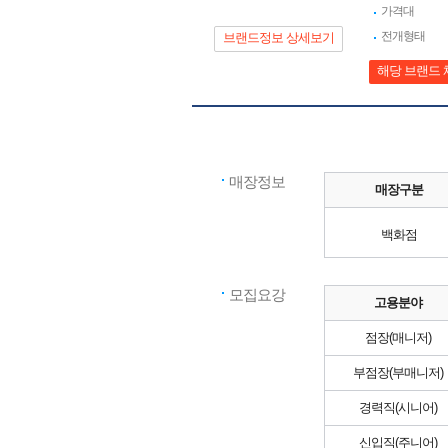
가격대
전개형태
브랜드정보 상세보기
해당 브랜드 
매장정보
매장구분
백화점
모집요강
고용분야
점장(매니저)
부점장(부매니저)
경력직(시니어)
신입직(주니어)