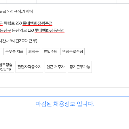
도급 > 정규직,계약직
구
독립로 268
롯데백화점광주점
 동탄구
동탄역로 160
롯데백화점동탄점
시간내9시간2교대근무)
제
근무복 지급
퇴직금
휴일수당
연장근로수당
업무경험
관련자격증소지
인근 거주자
장기근무가능
/상담 외)
마감된 채용정보 입니다.