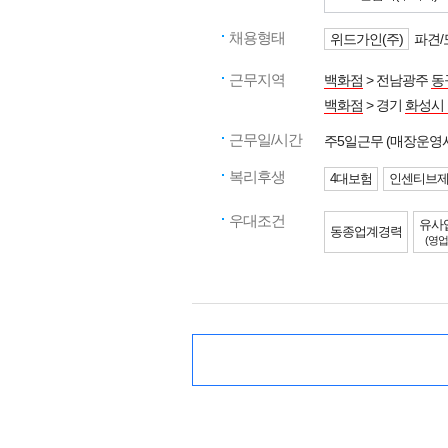
채용형태
위드가인(주)
파견/
근무지역
백화점
> 전남광주
동
백화점
> 경기
화성시
근무일/시간
주5일근무 (매장운영
복리후생
4대보험
인센티브
우대조건
유사
동종업계경력
(영업