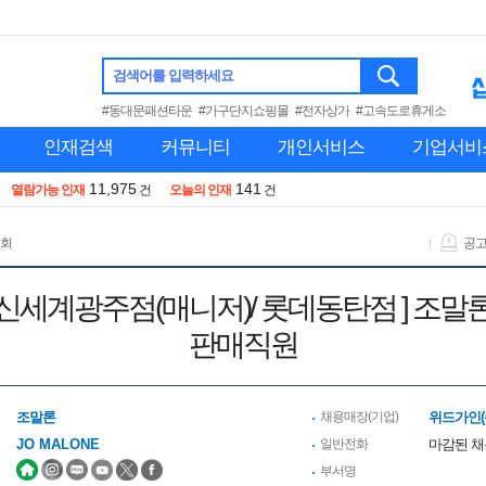
검색어를 입력하세요
#동대문패션타운
#가구단지쇼핑몰
#전자상가
#고속도로휴게소
인재검색
커뮤니티
개인서비스
기업서비
11,975
141
열람가능 인재
건
오늘의 인재
건
 회
공
 [ 신세계광주점(매니저)/ 롯데동탄점 ] 조
판매직원
조말론
채용매장(기업)
위드가인(
JO MALONE
일반전화
마감된 
부서명