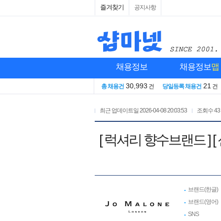
즐겨찾기
공지사항
채용정보
채용정보
맵
30,993
21
총 채용건
건
당일등록 채용건
건
최근 업데이트일
2026-04-08 20:03:53
조회수
43
[ 럭셔리 향수브랜드 ]
브랜드(한글)
브랜드(영어)
SNS