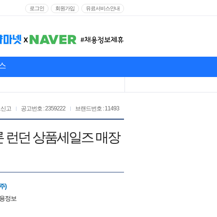
로그인
회원가입
유료서비스안내
스
고신고
공고번호 : 2359222
브랜드번호 : 11493
말론 런던 상품세일즈 매장
주)
채용정보