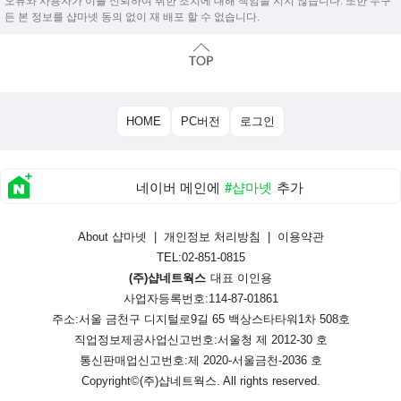
오류와 사용자가 이를 신뢰하여 취한 조치에 대해 책임을 지지 않습니다. 또한 누구
든 본 정보를 샵마넷 동의 없이 재 배포 할 수 없습니다.
HOME
PC버전
로그인
네이버 메인에
#샵마넷
추가
About 샵마넷
|
개인정보 처리방침
|
이용약관
TEL:02-851-0815
(주)샵네트웍스
대표 이인용
사업자등록번호:114-87-01861
주소:서울 금천구 디지털로9길 65 백상스타타워1차 508호
직업정보제공사업신고번호:
서울청 제 2012-30 호
통신판매업신고번호:
제 2020-서울금천-2036 호
Copyright©
(주)샵네트웍스
. All rights reserved.