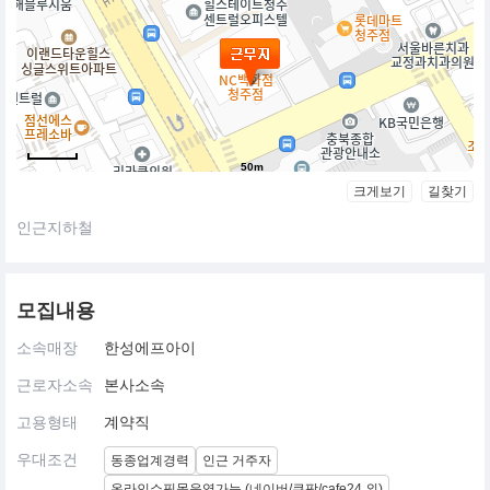
50m
크게보기
길찾기
인근지하철
모집내용
소속매장
한성에프아이
근로자소속
본사소속
고용형태
계약직
우대조건
동종업계경력
인근 거주자
온라인쇼핑몰운영가능 (네이버/쿠팡/cafe24 외)