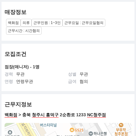
매장정보
백화점
의류
근무인원 : 1~3인
근무요일 : 근무요일협의
근무시간 : 시간협의
모집조건
점장(매니저) - 1명
경력
무관
성별
무관
연령
연령무관
급여
협의
근무지정보
백화점
> 충북
청주시 흥덕구
2순환로 1233
NC청주점