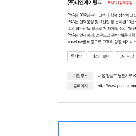
(주)피엔에이링크
혹시! 매장채용정보와
P&A는 2002년부터 고객과 함께 성장하고 
P&A는 인력운영 및 IT산업 등 분야별 10년
‘고객최우선’을 모토로 ‘인재제일주의’, ‘
P&A는 인재파견, 업무도급·위탁, 채용대행 및
know-how를 바탕으로 고객의 성공 비지니
록시땅
에스티로더
크리니크
기업주소
서울 강남구 봉은사로 5
홈페이지
http://www.pnalink.c