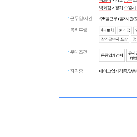
백화점
> 서울
중구
소
백화점
> 경기
수원시
근무일/시간
주5일근무 (일8시간
복리후생
4대보험
퇴직금
장기근속자 포상
정
우대조건
유사
동종업계경력
(영업
자격증
메이크업자격증,맞