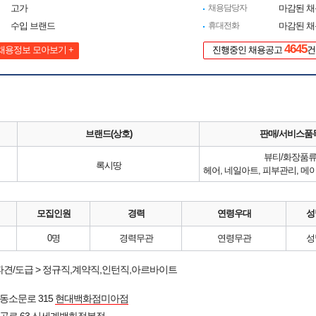
고가
채용담당자
마감된 
수입 브랜드
휴대전화
마감된 
4645
채용정보 모아보기 +
진행중인 채용공고
건
브랜드(상호)
판매/서비스품
뷰티/화장품
록시땅
모집인원
경력
연령우대
성
0명
경력무관
연령무관
성
파견/도급 > 정규직,계약직,인턴직,아르바이트
동소문로 315
현대백화점미아점