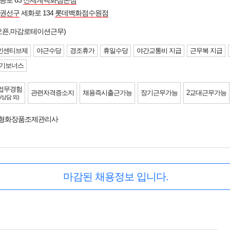
공로 63
신세계백화점본점
 권선구
세화로 134
롯데백화점수원점
/오픈,마감로테이션근무)
인센티브제
야근수당
경조휴가
휴일수당
야간교통비 지급
근무복 지급
기보너스
업무경험
관련자격증소지
채용즉시출근가능
장기근무가능
2교대근무가능
/상담 외)
춤형화장품조제관리사
마감된 채용정보 입니다.