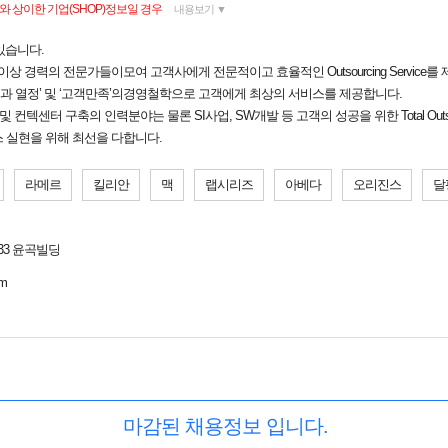
 상이한 기업(SHOP)정보일 경우
내용보기 ▼
있습니다.
 이상 경력의 전문가들이모여 고객사에게 전문적이고 효율적인 Outsourcing Service를
도전과 열정’ 및 ‘고객만족’의경영철학으로 고객에게 최상의 서비스를 제공합니다.
 컨텍센터 구축의 인력분야는 물론 SI사업, SW개발 등 고객의 성공을 위한 Total Out
스 실현을 위해 최선을 다합니다.
라메르
킬리안
맥
랩시리즈
아베다
오리진스
달
33 윤곡빌딩
om
마감된 채용정보 입니다.