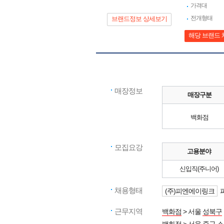
가격대
전개형태
브랜드정보 상세보기
해당 브랜드 
매장정보
매장구분
백화점
모집요강
고용분야
신입직(주니어)
채용형태
(주)피엔에이링크
근무지역
백화점
> 서울
성북구