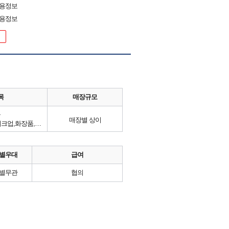
채용정보
채용정보
목
매장규모
류
매장별 상이
헤어, 네일아트, 피부관리, 메이크업,화장품,뷰티케어제품
별우대
급여
별무관
협의