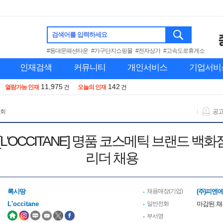
검색어를 입력하세요
#동대문패션타운
#가구단지쇼핑몰
#전자상가
#고속도로휴게소
인재검색
커뮤니티
개인서비스
기업서비
11,975
142
열람가능 인재
건
오늘의 인재
건
 회
공
[L'OCCITANE] 명품 코스메틱 브랜드 백
리더 채용
록시땅
채용매장(기업)
(주)피엔
L'occitane
일반전화
마감된 
부서명