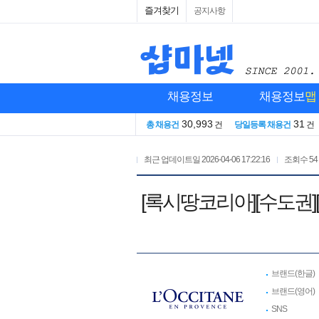
즐겨찾기
공지사항
채용정보
채용정보
맵
30,993
31
총 채용건
건
당일등록 채용건
건
최근 업데이트일
2026-04-06 17:22:16
조회수
54
[록시땅코리아][수도권]
브랜드(한글)
브랜드(영어)
SNS