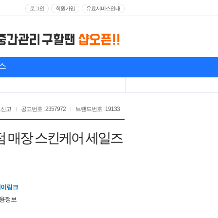
로그인
회원가입
유료서비스안내
스
고신고
공고번호 : 2357972
브랜드번호 : 19133
화점 매장 스킨케어 세일즈
에이링크
채용정보