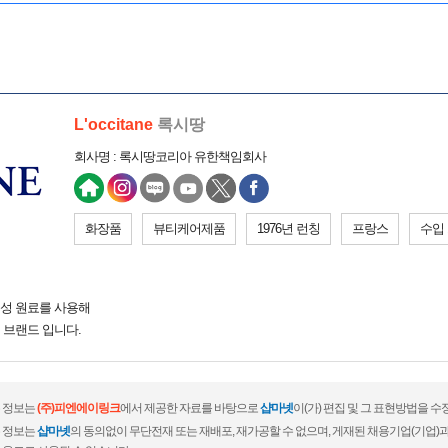
L'occitane
록시땅
회사명 : 록시땅코리아 유한책임회사
화장품
뷰티케어제품
1976년 런칭
프랑스
수입
성 원료를 사용해
 브랜드 입니다.
 정보는
(주)피엔에이링크
에서 제공한 자료를 바탕으로
샵마넷
이(가) 편집 및 그 표현방법을 
 정보는
샵마넷
의 동의없이 무단전재 또는 재배포, 재가공할 수 없으며, 게재된 채용기업(기업