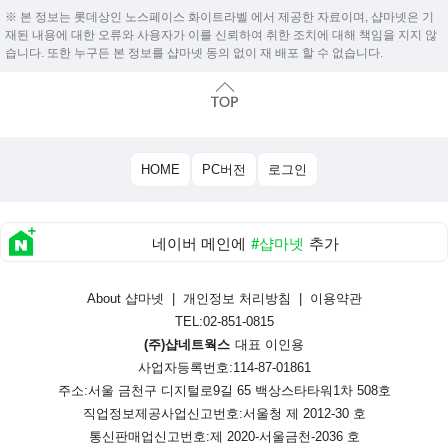
※ 본 정보는 롯데상인 노스페이스 화이트라벨 에서 제공한 자료이며, 샵마넷은 기
재된 내용에 대한 오류와 사용자가 이를 신뢰하여 취한 조치에 대해 책임을 지지 않
습니다. 또한 누구든 본 정보를 샵마넷 동의 없이 재 배포 할 수 없습니다.
HOME
PC버전
로그인
네이버 메인에
#샵마넷
추가
About 샵마넷
|
개인정보 처리방침
|
이용약관
TEL:02-851-0815
(주)샵네트웍스
대표 이인용
사업자등록번호:114-87-01861
주소:서울 금천구 디지털로9길 65 백상스타타워1차 508호
직업정보제공사업신고번호:
서울청 제 2012-30 호
통신판매업신고번호:
제 2020-서울금천-2036 호