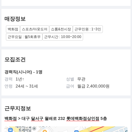
매장정보
백화점
스포츠/아웃도어
쇼룸&전시장
근무인원 : 1~3인
근무요일 : 월5회휴무
근무시간 : 10:00~20:00
모집조건
경력직(시니어) - 1명
경력
1년↑
성별
무관
연령
24세 ~ 31세
급여
월급 2,400,000원
근무지정보
백화점
> 대구
달서구
월배로 232
롯데백화점상인점
5층