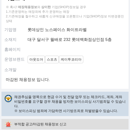
※ 혹시!
매장채용정보
와
상이한
기업(SHOP)정보일 경우
1.기존운영하는 매장외에 추가 운영하는 매장
2.기존매장을 철수하고 새롭게 신규매장을 오픈했으나 기업(SHOP)정보 미변경중인
상태
기업명
롯데상인 노스페이스 화이트라벨
소재지
대구 달서구 월배로 232 롯데백화점상인점 5층
홈페이지
운영브랜드
아웃도어
스포츠
케이투코리아
소개말
마감된 채용정보 입니다.
채권추심을 명목으로 현금 수거 및 전달 업무 또는 체크카드, 계좌, 계좌
비밀번호를 요구할 경우 채용을 빙자한 보이스피싱 사기범죄일 수 있습니
다.
※ 보이스피싱 범죄에 가담하면 사기방조죄로 처벌받을수 있습니다.
부적합 공고/마감된 채용정보 신고