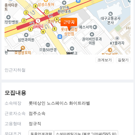
50m
크게보기
길찾기
인근지하철
모집내용
소속매장
롯데상인 노스페이스 화이트라벨
근로자소속
점주소속
고용형태
정규직
우대조건
동종업계경력
소셜마케팅가능 (블로그/까페/SNS 외)