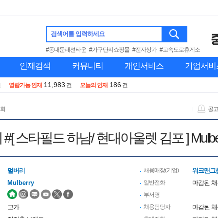
검색어를 입력하세요
#동대문패션타운
#가구단지쇼핑몰
#전자상가
#고속도로휴게소
인재검색
커뮤니티
개인서비스
기업서비
11,983
186
건
열람가능 인재
건
오늘의 인재
건
 회
공
#[ 스타필드 하남/ 현대아울렛 김포 ] Mulber
멀버리
채용매장(기업)
워크맨그룹
Mulberry
일반전화
마감된 
부서명
고가
채용담당자
마감된 