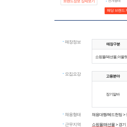
전개형태
브랜드정보 상세보기
해당 브랜드 
매장정보
매장구분
쇼핑몰/패션몰,아울
모집요강
고용분야
장기알바
채용형태
채용대행/헤드헌팅 >
근무지역
쇼핑몰/패션몰
> 경기