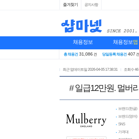
즐겨찾기
공지사항
채용정보
채용정보
맵
31,086
407
총 채용건
건
당일등록 채용건
최근 업데이트일
2026-04-05 17:38:31
조회수
46
# 일급12만원. 멀버리 
브랜드(한글)
브랜드(영어)
SNS
가격대