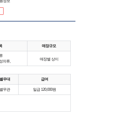
채용정보
목
매장규모
류
매장별 상이
성의류,
별우대
급여
별무관
일급 120,000원