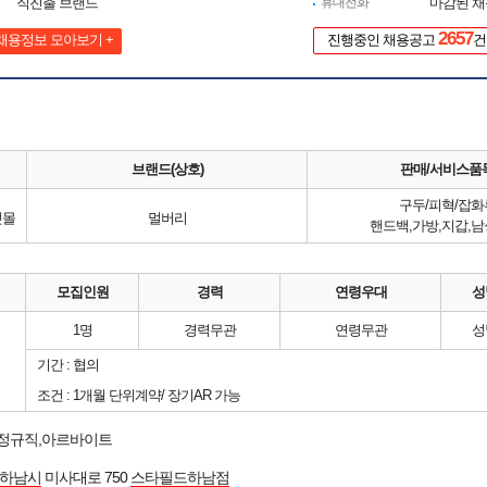
직진출 브랜드
휴대전화
마감된 
2657
채용정보 모아보기 +
진행중인 채용공고
건
브랜드(상호)
판매/서비스품
구두/피혁/잡화
렛몰
멀버리
핸드백,가방,지갑,남
모집인원
경력
연령우대
성
1명
경력무관
연령무관
성
기간 : 협의
조건 : 1개월 단위계약/ 장기AR 가능
 정규직,아르바이트
하남시
미사대로 750
스타필드하남점