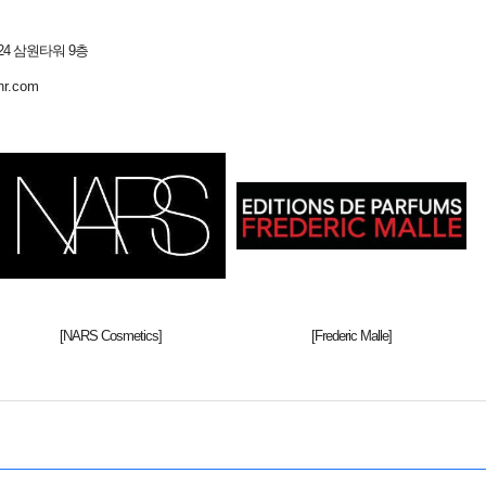
4 삼원타워 9층
hr.com
[NARS Cosmetics]
[Frederic Malle]