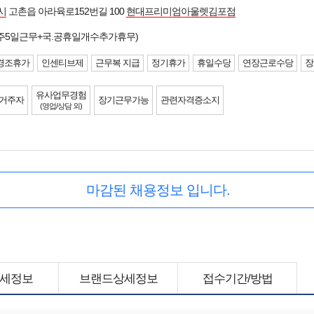
시
고촌읍 아라육로152번길 100
현대프리미엄아울렛김포점
주5일근무+국.공휴일개수추가휴무)
경조휴가
인센티브제
근무복 지급
정기휴가
휴일수당
연장근로수당
장
유사업무경험
 거주자
장기근무가능
관련자격증소지
(영업/상담 외)
마감된 채용정보 입니다.
세정보
브랜드상세정보
접수기간/방법