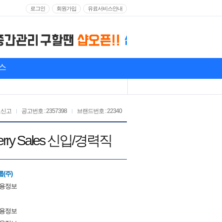
로그인
회원가입
유료서비스안내
스
고신고
공고번호 : 2357398
브랜드번호 : 22340
ry Sales 신입/경력직
(주)
채용정보
채용정보