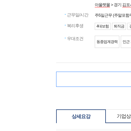
아울렛몰
> 경기
김포
근무일/시간
주5일근무 (주말포함
복리후생
4대보험
퇴직금
우대조건
동종업계경력
인근
기업상
상세요강