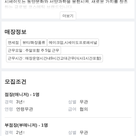
시세이도는 동양문화와 서양과학을 융합시켜, 새로운 가치를 창조
하는 글로벌 코스메틱 브랜드입니다.
시세이도(資生堂)는 중국의 고전인 역경, 『「至哉坤元 萬物資生 乃
더보기
順承天」(대지의 덕에 의해 모든사물은 생성된다)』에서 유래하여
만들어진 것으로, 만물의 생성근원인 자연자원에서 새로운 가치를
창조,개발하여 인간을 아름다움의 세계로 인도한다는 시세이도의
매장정보
정신을 의미합니다.
면세점
뷰티/화장품류
메이크업,시세이도프로패셔널
근무요일 : 주말포함 주 5일 근무
근무시간 : 매장운영시간내9시간교대근무(식사1시간포함)
모집조건
점장(매니저) - 1명
경력
3년↑
성별
무관
연령
연령무관
급여
협의
부점장(부매니저) - 1명
경력
2년↑
성별
무관