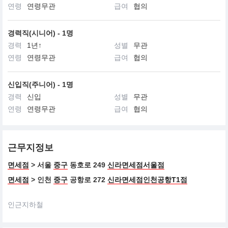
연령
연령무관
급여
협의
경력직(시니어) - 1명
경력
1년↑
성별
무관
연령
연령무관
급여
협의
신입직(주니어) - 1명
경력
신입
성별
무관
연령
연령무관
급여
협의
근무지정보
면세점
> 서울
중구
동호로 249
신라면세점서울점
면세점
> 인천
중구
공항로 272
신라면세점인천공항T1점
인근지하철