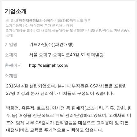
기업소개
※ 혹시!
매장채용정보
와
상이한
기업(SHOP)정보일 경우
1.기존운영하는 매장외에 추가 운영하는 매장
2.기존매장을 철수하고 새롭게 신규매장을 오픈했으나 기업(SHOP)정보 미변경중인
상태
기업명
위드가인(주)(파견대행)
소재지
서울 송파구 송파대로49길 51 제퍼빌딩
홈페이지
http://dasimahr.com/
소개말
2016년 4월 설립되었으며, 본사 내부직원은 CS강사들을 포함한
27명 이상의 본사 관리직 매니져들로 구성되어 있습니다.
백화점, 유통점, 로드샵, 면세점 등 판매직(코스메틱, 의류, 잡화, 향
수 등) 매장을 전문적으로 위탁 관리/운영하고 있으며, 고객사의 니
즈에 맞게 내부 CS강사가 전직원들을 대상으로 고객응대 및 기본
예절/서비스 교육을 주기적으로 시행하고 있습니다.