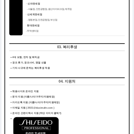
ㆍ신라면세점
- 서울점, 인천공항점, 용산아이파크점, 제주점
ㆍ신세계면세점
- 명동본점, 인천공항점, 부산점
ㆍ
현대면세점
- 무역센터점
03. 복리후생
4대 보험, 연차 및 퇴직금
경조 휴가, 경조사비, 명절 선물
기타 사규에 준하는 복리후생 적용
04. 지원처
채용사이트 온라인 지원
문자 지원 (이름/나이/거주지/지원매장)
카카오톡 지원 (이름/나이/거주지/지원매장)
이메일 지원 ( 2021@dasimahr.com )
온라인 간편이력서 지원
(하단 이미지 클릭!!)