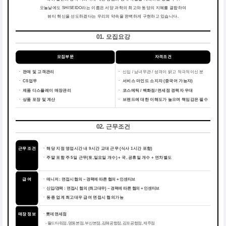
오늘날에도 SHISEIDO라는 이름은 서양 과학의 최고와 동양의 지혜를 결합하여
뷰티 혁신을 선도하겠다는 우리의 약속을 완벽하게 구현하고 있습니다.
01. 모집요강
모집부문
자격조건
ㆍ 판매 및 고객관리
ㆍ
신입 / 남녀무관 / 성격이 밝고 적극적이신 분
ㆍ CS업무
ㆍ
서비스 마인드 소지자 (중국어 가능자)
ㆍ 제품 디스플레이 매장관리
ㆍ
코스메틱 / 백화점/ 면세점 경력자 우대
ㆍ 상품 포장 및 계산
ㆍ
브랜드에 대한 이해도가 높으며 책임감은 필수
02. 근무조건
근무 조건
해당 지점 영업시간 내 9시간 교대 근무 (식사 1시간 포함)
ㆍ
주말 포함 주 5일 근무(토,일요일 개수) + 국, 공휴일 개수 + 연차별도
ㆍ
급 여
ㆍ 매니저 : 면접시 협의 ~ 경력에 따른 협의 + 인센티브
ㆍ 신입/경력 : 면접시 협의 (최고대우) ~ 경력에 따른 협의 + 인센티브
동종 업계 최고대우 급여 면접시 협의가능
ㆍ
매장 정보
ㆍ롯데면세점
- 월드타워점, 명동본점, 부산본점, 김해공항점, 김포공항점, 제주점