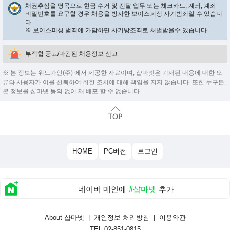
채권추심을 명목으로 현금 수거 및 전달 업무 또는 체크카드, 계좌, 계좌
비밀번호를 요구할 경우 채용을 빙자한 보이스피싱 사기범죄일 수 있습니
다.
※ 보이스피싱 범죄에 가담하면 사기방조죄로 처벌받을수 있습니다.
부적합 공고/마감된 채용정보 신고
※ 본 정보는 위드가인(주) 에서 제공한 자료이며, 샵마넷은 기재된 내용에 대한 오
류와 사용자가 이를 신뢰하여 취한 조치에 대해 책임을 지지 않습니다. 또한 누구든
본 정보를 샵마넷 동의 없이 재 배포 할 수 없습니다.
HOME
PC버전
로그인
네이버 메인에
#샵마넷
추가
About 샵마넷
|
개인정보 처리방침
|
이용약관
TEL:02-851-0815