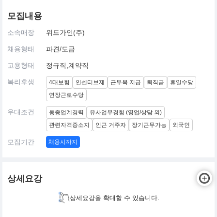
모집내용
소속매장
위드가인(주)
채용형태
파견/도급
고용형태
정규직,계약직
복리후생
4대보험
인센티브제
근무복 지급
퇴직금
휴일수당
연장근로수당
우대조건
동종업계경력
유사업무경험 (영업/상담 외)
관련자격증소지
인근 거주자
장기근무가능
외국인
모집기간
채용시까지
상세요강
상세요강을 확대할 수 있습니다.