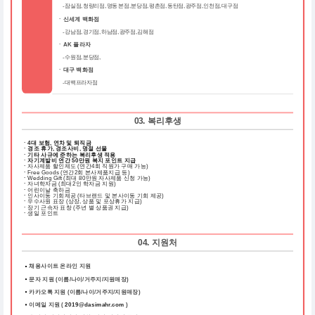
- 잠실점, 청량리점, 명동 본점, 분당점, 평촌점, 동탄점, 광주점, 인천점, 대구점
ㆍ신세계 백화점
- 강남점, 경기점, 하남점, 광주점, 김해점
ㆍAK 플라자
- 수원점, 분당점,
ㆍ대구 백화점
- 대백프라자점
03. 복리후생
ㆍ4대 보험, 연차 및 퇴직금
ㆍ경조 휴가, 경조사비, 명절 선물
ㆍ기타 사규에 준하는 복리후생 적용
ㆍ자기계발비 연간 50만원 복지 포인트 지급
ㆍ
자사제품 할인제도 (연간4회 직원가 구매 가능)
ㆍ
Free Goods (연간2회 본사제품지급 등)
ㆍ
Wedding Gift (최대 80만원 자사제품 신청 가능)
ㆍ
자녀학자금 (최대2인 학자금 지원)
ㆍ
어린이날 축하금
ㆍ
인사이동 기회제공 (타브랜드 및 본사이동 기회 제공)
ㆍ
우수사원 표장 (상장, 상품 및 포상휴가 지급)
ㆍ
장기 근속자 표창 (주년 별 상품권 지급)
ㆍ
생일 포인트
04. 지원처
채용사이트 온라인 지원
문자 지원 (이름/나이/거주지/지원매장)
카카오톡 지원 (이름/나이/거주지/지원매장)
이메일 지원 (
2019@dasimahr.com
)