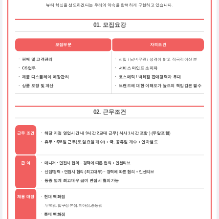
뷰티 혁신을 선도하겠다는 우리의 약속을 완벽하게 구현하고 있습니다.
01. 모집요강
모집부문
자격조건
ㆍ 판매 및 고객관리
ㆍ
신입 / 남녀무관 / 성격이 밝고 적극적이신 분
ㆍ CS업무
ㆍ
서비스 마인드 소지자
ㆍ 제품 디스플레이 매장관리
ㆍ
코스메틱 / 백화점 판매경력자 우대
ㆍ 상품 포장 및 계산
ㆍ
브랜드에 대한 이해도가 높으며 책임감은 필수
02. 근무조건
근무 조건
해당 지점 영업시간 내 9시간 2교대 근무( 식사 1시간 포함 ) (주말포함)
ㆍ
휴무 : 주5일 근무(토,일요일 개수) + 국, 공휴일 개수 + 연차별도
ㆍ
급 여
ㆍ 매니저 : 면접시 협의 ~ 경력에 따른 협의 + 인센티브
ㆍ 신입/경력 : 면접시 협의 (최고대우) ~ 경력에 따른 협의 + 인센티브
동종 업계 최고대우 급여 면접시 협의가능
ㆍ
채용 매장
ㆍ현대 백화점
- 무역점, 압구정 본점, 미아점, 중동점
ㆍ롯데 백화점