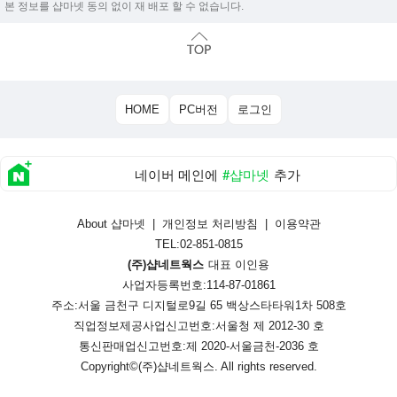
본 정보를 샵마넷 동의 없이 재 배포 할 수 없습니다.
HOME
PC버전
로그인
네이버 메인에
#샵마넷
추가
About 샵마넷
|
개인정보 처리방침
|
이용약관
TEL:02-851-0815
(주)샵네트웍스
대표 이인용
사업자등록번호:114-87-01861
주소:서울 금천구 디지털로9길 65 백상스타타워1차 508호
직업정보제공사업신고번호:
서울청 제 2012-30 호
통신판매업신고번호:
제 2020-서울금천-2036 호
Copyright©
(주)샵네트웍스
. All rights reserved.