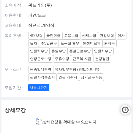
소속매장
위드가인(주)
채용형태
파견/도급
고용형태
정규직,계약직
복리후생
4대보험
국민연금
고용보험
산재보험
건강보험
연차
월차
주5일근무
노동절 휴무
인센티브제
퇴직금
연월차수당
휴일수당
휴일근로수당
연월차수당
연장근로수당
주휴수당
근무복 지급
건강검진
우대조건
동종업계경력
유사업무경험 (영업/상담 외)
관련자격증소지
인근 거주자
장기근무가능
모집기간
채용시까지
상세요강
상세요강을 확대할 수 있습니다.