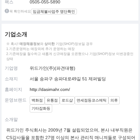
팩스
0505-055-5890
꼭 확인하세요
임금체불사업주 명단확인
기업소개
※ 혹시!
매장채용정보
와
상이한
기업(SHOP)정보일 경우
1.기존운영하는 매장외에 추가 운영하는 매장
2.기존매장을 철수하고 새롭게 신규매장을 오픈했으나 기업(SHOP)정보 미변경중인
상태
기업명
위드가인(주)(파견대행)
소재지
서울 송파구 송파대로49길 51 제퍼빌딩
홈페이지
http://dasimahr.com/
운영브랜드
백화점
유통점
로드샵
면세점등코스메틱
의류
기타잡화등
소개말
위드가인 주식회사는 2009년 7월 설립되었으며, 본사 내부직원은
CS강사들을 포함한 27명 이상의 본사 관리직 매니져들로 구성되어