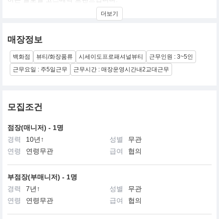
시세이도(資生堂)는 중국의 고전인 역경, 『「至哉坤元 萬物資生 乃
더보기
順承天」(대지의 덕에 의해 모든사물은 생성된다)』에서 유래하여
만들어진 것으로, 만물의 생성근원인 자연자원에서 새로운 가치를
창조,개발하여 인간을 아름다움의 세계로 인도한다는 시세이도의
매장정보
정신을 의미합니다.
백화점
뷰티/화장품류
시세이도프로패셔널뷰티
근무인원 : 3~5인
근무요일 : 주5일근무
근무시간 : 매장운영시간내2교대근무
모집조건
점장(매니저) - 1명
경력
10년↑
성별
무관
연령
연령무관
급여
협의
부점장(부매니저) - 1명
경력
7년↑
성별
무관
연령
연령무관
급여
협의