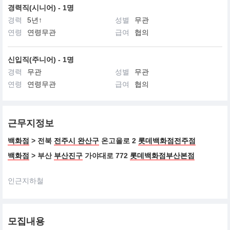
경력직(시니어) - 1명
경력
5년↑
성별
무관
연령
연령무관
급여
협의
신입직(주니어) - 1명
경력
무관
성별
무관
연령
연령무관
급여
협의
근무지정보
백화점
> 전북
전주시 완산구
온고을로 2
롯데백화점전주점
백화점
> 부산
부산진구
가야대로 772
롯데백화점부산본점
인근지하철
모집내용