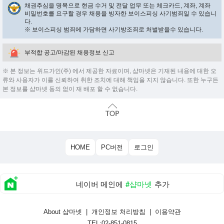
채권추심을 명목으로 현금 수거 및 전달 업무 또는 체크카드, 계좌, 계좌
비밀번호를 요구할 경우 채용을 빙자한 보이스피싱 사기범죄일 수 있습니
다.
※ 보이스피싱 범죄에 가담하면 사기방조죄로 처벌받을수 있습니다.
부적합 공고/마감된 채용정보 신고
※ 본 정보는 위드가인(주) 에서 제공한 자료이며, 샵마넷은 기재된 내용에 대한 오
류와 사용자가 이를 신뢰하여 취한 조치에 대해 책임을 지지 않습니다. 또한 누구든
본 정보를 샵마넷 동의 없이 재 배포 할 수 없습니다.
HOME
PC버전
로그인
네이버 메인에
#샵마넷
추가
About 샵마넷
|
개인정보 처리방침
|
이용약관
TEL:02-851-0815