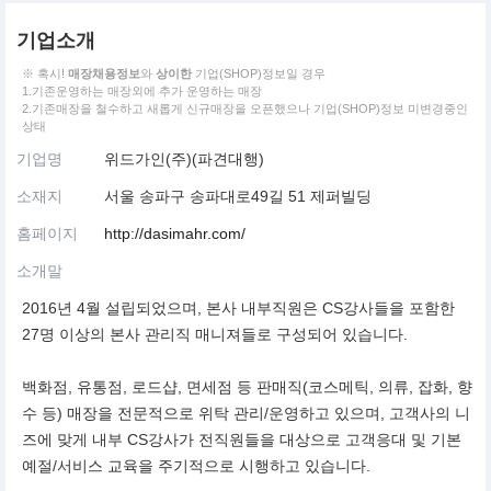
기업소개
※ 혹시!
매장채용정보
와
상이한
기업(SHOP)정보일 경우
1.기존운영하는 매장외에 추가 운영하는 매장
2.기존매장을 철수하고 새롭게 신규매장을 오픈했으나 기업(SHOP)정보 미변경중인
상태
기업명
위드가인(주)(파견대행)
소재지
서울 송파구 송파대로49길 51 제퍼빌딩
홈페이지
http://dasimahr.com/
소개말
2016년 4월 설립되었으며, 본사 내부직원은 CS강사들을 포함한
27명 이상의 본사 관리직 매니져들로 구성되어 있습니다.
백화점, 유통점, 로드샵, 면세점 등 판매직(코스메틱, 의류, 잡화, 향
수 등) 매장을 전문적으로 위탁 관리/운영하고 있으며, 고객사의 니
즈에 맞게 내부 CS강사가 전직원들을 대상으로 고객응대 및 기본
예절/서비스 교육을 주기적으로 시행하고 있습니다.