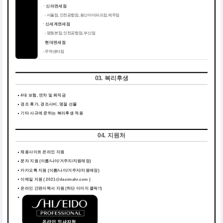
ㆍ신라면세점
- 서울점, 인천공항점, 용산아이파크점, 제주점
ㆍ신세계면세점
- 명동본점, 인천공항점, 부산점
ㆍ
현대면세점
- 무역센터점
03. 복리후생
4대 보험, 연차 및 퇴직금
경조 휴가, 경조사비, 명절 선물
기타 사규에 준하는 복리후생 적용
04. 지원처
채용사이트 온라인 지원
문자 지원 (이름/나이/거주지/지원매장)
카카오톡 지원 (이름/나이/거주지/지원매장)
이메일 지원 ( 2021@dasimahr.com )
온라인 간편이력서 지원
(하단 이미지 클릭!!)