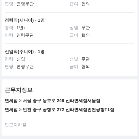
연령
연령무관
급여
협의
경력직(시니어) - 1명
경력
1년↑
성별
무관
연령
연령무관
급여
협의
신입직(주니어) - 1명
경력
신입
성별
무관
연령
연령무관
급여
협의
근무지정보
면세점
> 서울
중구
동호로 249
신라면세점서울점
면세점
> 인천
중구
공항로 272
신라면세점인천공항T1점
인근지하철