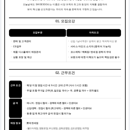
오늘날에도 SHISEIDO라는 이름은 서양 과학의 최고와 동양의 지혜를 결합하여
뷰티 혁신을 선도하겠다는 우리의 약속을 완벽하게 구현하고 있습니다.
01. 모집요강
모집부문
자격조건
ㆍ 판매 및 고객관리
ㆍ
신입 / 남녀무관 / 성격이 밝고 적극적이신 분
ㆍ CS업무
ㆍ
서비스 마인드 소지자 (중국어 가능자)
ㆍ 제품 디스플레이 매장관리
ㆍ
코스메틱 / 백화점/ 면세점 경력자 우대
ㆍ 상품 포장 및 계산
ㆍ
브랜드에 대한 이해도가 높으며 책임감은 필수
02. 근무조건
근무 조건
해당 지점 영업시간 내 9시간 교대 근무 (식사 1시간 포함)
ㆍ
주말 포함 주 5일 근무(토,일요일 개수) + 국, 공휴일 개수 + 연차별도
ㆍ
급 여
ㆍ 매니저 : 면접시 협의 ~ 경력에 따른 협의 + 인센티브
ㆍ 신입/경력 : 면접시 협의 (최고대우) ~ 경력에 따른 협의 + 인센티브
동종 업계 최고대우 급여 면접시 협의가능
ㆍ
매장 정보
ㆍ롯데면세점
- 월드타워점, 명동본점, 부산본점, 김해공항점, 김포공항점, 제주점