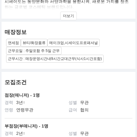
시세이도는 동양문화와 서양과학을 융합시켜, 새로운 가치를 창조
하는 글로벌 코스메틱 브랜드입니다.
시세이도(資生堂)는 중국의 고전인 역경, 『「至哉坤元 萬物資生 乃
더보기
順承天」(대지의 덕에 의해 모든사물은 생성된다)』에서 유래하여
만들어진 것으로, 만물의 생성근원인 자연자원에서 새로운 가치를
창조,개발하여 인간을 아름다움의 세계로 인도한다는 시세이도의
매장정보
정신을 의미합니다.
면세점
뷰티/화장품류
메이크업,시세이도프로패셔널
근무요일 : 주말포함 주 5일 근무
근무시간 : 매장운영시간내9시간교대근무(식사1시간포함)
모집조건
점장(매니저) - 1명
경력
3년↑
성별
무관
연령
연령무관
급여
협의
부점장(부매니저) - 1명
경력
2년↑
성별
무관