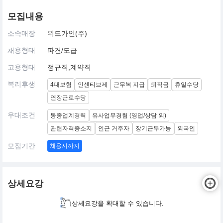
모집내용
소속매장
위드가인(주)
채용형태
파견/도급
고용형태
정규직,계약직
복리후생
4대보험
인센티브제
근무복 지급
퇴직금
휴일수당
연장근로수당
우대조건
동종업계경력
유사업무경험 (영업/상담 외)
관련자격증소지
인근 거주자
장기근무가능
외국인
모집기간
채용시까지
상세요강
상세요강을 확대할 수 있습니다.