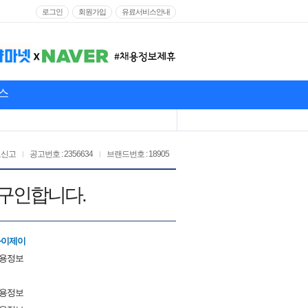
로그인
회원가입
유료서비스안내
스
고신고
공고번호 : 2356634
브랜드번호 : 18905
님 구인합니다.
와이제이
채용정보
채용정보