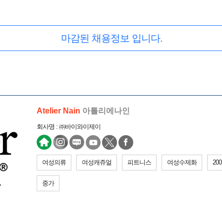
마감된 채용정보 입니다.
Atelier Nain
아틀리에나인
회사명 : ㈜바이와이제이
여성의류
여성캐쥬얼
피트니스
여성수제화
20
중가