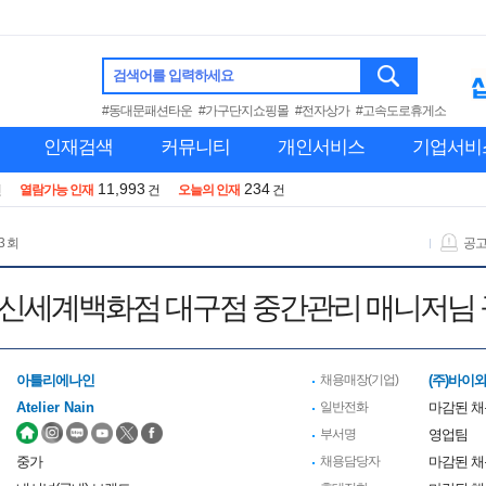
검색어를 입력하세요
#동대문패션타운
#가구단지쇼핑몰
#전자상가
#고속도로휴게소
인재검색
커뮤니티
개인서비스
기업서비
11,993
234
건
열람가능 인재
건
오늘의 인재
건
3 회
공
rNain] 신세계백화점 대구점 중간관리 매니저
아틀리에나인
채용매장(기업)
(주)바이
Atelier Nain
일반전화
마감된 
부서명
영업팀
중가
채용담당자
마감된 