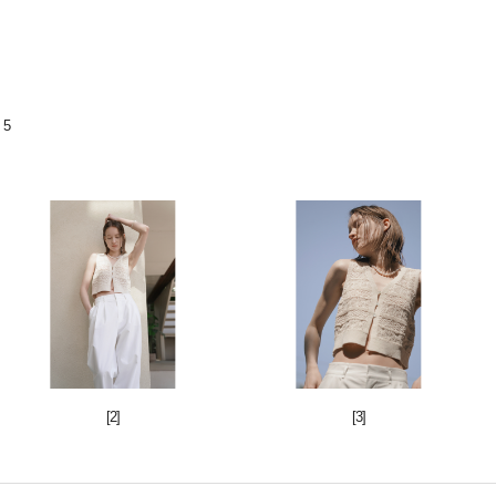
5
[2]
[3]