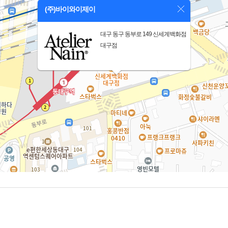
(주)바이와이제이
대구 동구 동부로 149 신세계백화점
대구점