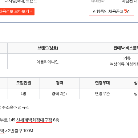
내셔널(국내) 브랜드
휴대전화
마감된 
5
채용정보 모아보기 +
진행중인 채용공고
건
브랜드(상호)
판매/서비스품
의류
아틀리에나인
여성의류,여성캐
모집인원
경력
연령우대
성
1명
경력 2년↑
연령무관
성
점주소속 > 정규직
부로 149
신세계백화점대구점
6층
역역
> 2번출구 100M