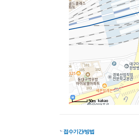
50m
접수기간/방법