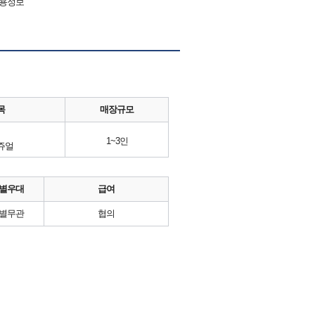
채용정보
목
매장규모
1~3인
쥬얼
별우대
급여
별무관
협의