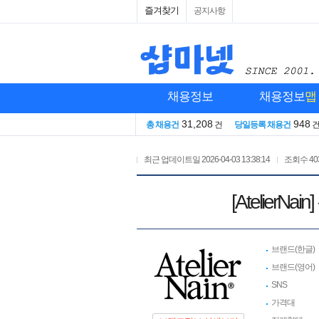
즐겨찾기
공지사항
채용정보
채용정보
맵
31,208
948
총 채용건
건
당일등록 채용건
최근 업데이트일
2026-04-03 13:38:14
조회수
40
[Atelie
브랜드(한글)
브랜드(영어)
SNS
가격대