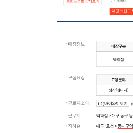
전개형태
브랜드정보 상세보기
해당 브랜드 
매장정보
매장구분
백화점
모집요강
고용분야
점장(매니저)
근로자소속
(주)바이와이제이
근무지
백화점
> 대구
동구
동
지하철
대구1호선 >
동대구