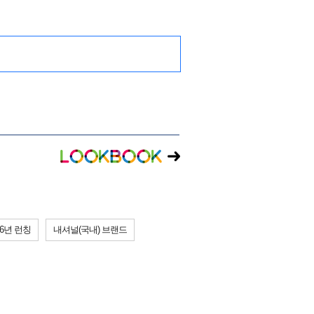
06년 런칭
내셔널(국내) 브랜드