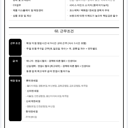
ㆍ 판매 및 고객관리
ㆍ
신입 / 남녀무관 / 성격이 밝고 적극적이신 분
ㆍ CS업무
ㆍ
서비스 마인드 소지자 (중국어가능자)
ㆍ 제품 디스플레이 및 매장관리
ㆍ
코스메틱 / 백화점/ 면세점 경력자 우대
ㆍ 상품 포장 및 계산
ㆍ
브랜드에 대한 이해도가 높으며 책임감은 필수
02. 근무조건
근무 조건
해당 지점 영업시간 내 9시간 교대 근무 (식사 1시간 포함)
ㆍ
주말 포함 주 5일 근무(토,일요일 개수) + 국, 공휴일 개수 + 연차별도
ㆍ
급 여
ㆍ 매니저 : 면접시 협의 ~ 경력에 따른 협의 + 인센티브
ㆍ 신입/경력 : 면접시 협의 (최고대우) ~ 경력에 따른 협의 + 인센티브
동종 업계 최고대우 급여 면접시 협의가능
ㆍ
매장 정보
ㆍ롯데면세점
- 월드타워점, 명동본점, 부산본점, 김해공항점, 김포공항점, 제주점
ㆍ신라면세점
- 서울점, 인천공항점, 용산아이파크점, 제주점
ㆍ신세계면세점
- 명동본점, 인천공항점, 부산점
ㆍ
현대면세점
- 무역센터점