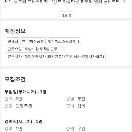
세계 최고의 프레스티지 브랜드 아름다운 피부의 열쇠 끌레드뽀 보
떼
현대적이면서 우아한 감각과 첨단 과한 기술력이 어우러진 최고의
더보기
프레스티지 브랜드,끌레드뽀 보떼
‘우리가 세계에서 가장 효과적인 노화방지 트리트먼트를 만들어 낸
매장정보
다면 어떻게 될까요?’
이 한마디가 세계 최고의 프레스티지 브랜드인 끌레드뽀 보떼의 시
면세점
뷰티/화장품류
세계최고스페셜뷰티
작입니다.
30년 역사의 기술력으로 만들어진 끌레드뽀 보떼는 ‘아름다운 피부
근무요일 : 주말포함 주 5일 근무
의 열쇠’를 의미하며 최상의 피부를 위한 열쇠와 자신만의 아름다움
근무시간 : 매장운영시간내9시간교대근무(식사,휴게시간별도)
으로 가는 문을 제공한다는 생각을 전합니다.
1999년 한국에 진출한 끌레드뽀 보떼는 로열티 있는 고객 창출에 집
중하여 상류층 여성들 사이에서 그 명성을 얻었습니다.
모집조건
또한 끌레드뽀 보떼의 대표 제품인 라 크렘므는 국내 럭셔리 화장품
시장을 새롭게 열었으며,블랙 라벨 화장품인 시나끄티프 라인의 크
렘므 엥땅시브는 기존의 화장품을 넘어서는 혁신적인 효과와 효능
부점장(부매니저) - 1명
으로 Beyond Luxury Market을 열었습니다.
경력
2년↑
성별
무관
연령
연령무관
급여
협의
지성과 우아한 감각이 빛나는 그곳, 매력적이며, 역동적인 끌레드뽀
보떼의 세계에 첫발을 디디신 여러분을 진심으로 환영하며, 끌레드
뽀 보떼와 함께 아름다움에 관한 모든 비밀을 찾아내시기를 희망합
경력직(시니어) - 1명
니다.
경력
1년↑
성별
무관