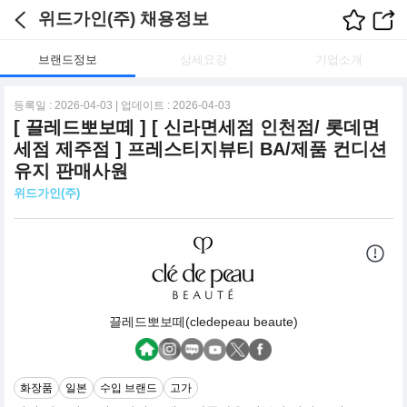
위드가인(주) 채용정보
브랜드정보
상세요강
기업소개
등록일 : 2026-04-03 | 업데이트 : 2026-04-03
[ 끌레드뽀보떼 ] [ 신라면세점 인천점/ 롯데면
세점 제주점 ] 프레스티지뷰티 BA/제품 컨디션
유지 판매사원
위드가인(주)
끌레드뽀보떼(cledepeau beaute)
화장품
일본
수입 브랜드
고가