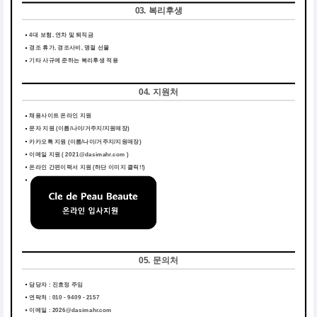
03. 복리후생
4대 보험, 연차 및 퇴직금
경조 휴가, 경조사비, 명절 선물
기타 사규에 준하는 복리후생 적용
04. 지원처
채용사이트 온라인 지원
문자 지원 (이름/나이/거주지/지원매장)
카카오톡 지원 (이름/나이/거주지/지원매장)
이메일 지원 ( 2021@dasimahr.com )
온라인 간편이력서 지원
(하단 이미지 클릭!!)
05. 문의처
담당자 : 진효정 주임
연락처 : 010 - 9409 - 2157
이메일 : 2026@dasimahr.com