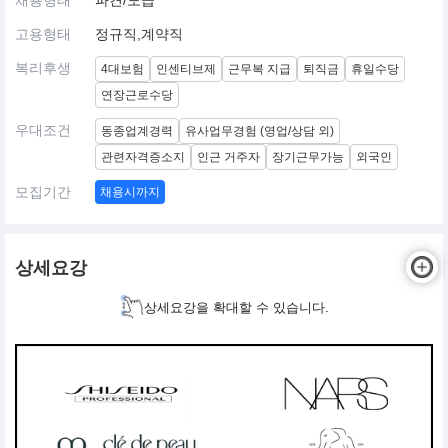
채용형태
파견/도급
고용형태
정규직,계약직
복리후생
4대보험
인센티브제
근무복 지급
퇴직금
휴일수당
연장근로수당
우대조건
동종업계경력
유사업무경험 (영업/상담 외)
관련자격증소지
인근 거주자
장기근무가능
외국인
모집기간
채용시까지
상세요강
상세요강을 확대할 수 있습니다.