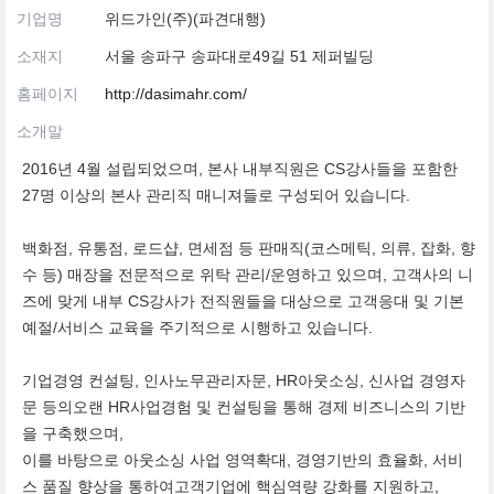
기업명
위드가인(주)(파견대행)
소재지
서울 송파구 송파대로49길 51 제퍼빌딩
홈페이지
http://dasimahr.com/
소개말
2016년 4월 설립되었으며, 본사 내부직원은 CS강사들을 포함한
27명 이상의 본사 관리직 매니져들로 구성되어 있습니다.
백화점, 유통점, 로드샵, 면세점 등 판매직(코스메틱, 의류, 잡화, 향
수 등) 매장을 전문적으로 위탁 관리/운영하고 있으며, 고객사의 니
즈에 맞게 내부 CS강사가 전직원들을 대상으로 고객응대 및 기본
예절/서비스 교육을 주기적으로 시행하고 있습니다.
기업경영 컨설팅, 인사노무관리자문, HR아웃소싱, 신사업 경영자
문 등의오랜 HR사업경험 및 컨설팅을 통해 경제 비즈니스의 기반
을 구축했으며,
이를 바탕으로 아웃소싱 사업 영역확대, 경영기반의 효율화, 서비
스 품질 향상을 통하여고객기업에 핵심역량 강화를 지원하고,