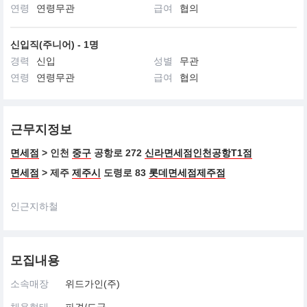
끌레드뽀 보떼는 지적이고 세련된 감각과 환경을 생각하는 여성을
연령
연령무관
급여
협의
존중합니다.
아름다움에 대한 특별한 안목을 가진 끌레드뽀 보떼의 여성은 진정
한 아름다움을 추구합니다.
신입직(주니어) - 1명
경력
신입
성별
무관
연령
연령무관
급여
협의
근무지정보
면세점
> 인천
중구
공항로 272
신라면세점인천공항T1점
면세점
> 제주
제주시
도령로 83
롯데면세점제주점
인근지하철
모집내용
소속매장
위드가인(주)