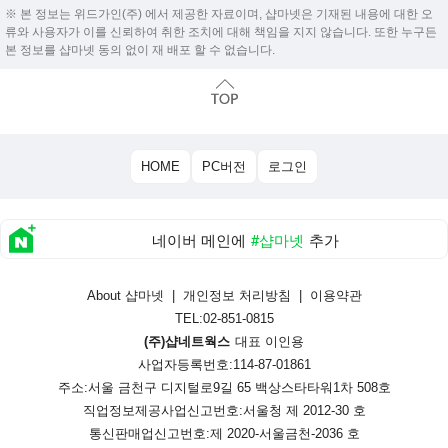
※ 본 정보는 위드가인(주) 에서 제공한 자료이며, 샵마넷은 기재된 내용에 대한 오
류와 사용자가 이를 신뢰하여 취한 조치에 대해 책임을 지지 않습니다. 또한 누구든
본 정보를 샵마넷 동의 없이 재 배포 할 수 없습니다.
HOME
PC버전
로그인
네이버 메인에
#샵마넷
추가
About 샵마넷
|
개인정보 처리방침
|
이용약관
TEL:02-851-0815
(주)샵네트웍스
대표 이인용
사업자등록번호:114-87-01861
주소:서울 금천구 디지털로9길 65 백상스타타워1차 508호
직업정보제공사업신고번호:
서울청 제 2012-30 호
통신판매업신고번호:
제 2020-서울금천-2036 호