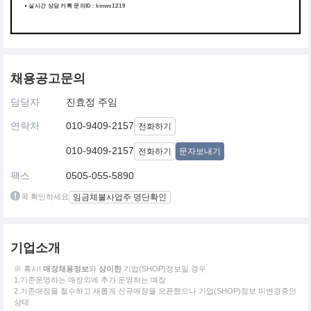
실시간 상담 카톡 문의ID : kinws1219
채용공고문의
담당자
진효정 주임
연락처
010-9409-2157
전화하기
010-9409-2157
전화하기
문자보내기
팩스
0505-055-5890
꼭 확인하세요
임금체불사업주 명단확인
기업소개
※ 혹시!
매장채용정보
와
상이한
기업(SHOP)정보일 경우
1.기존운영하는 매장외에 추가 운영하는 매장
2.기존매장을 철수하고 새롭게 신규매장을 오픈했으나 기업(SHOP)정보 미변경중인
상태