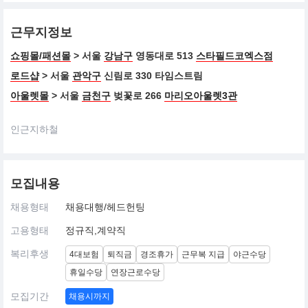
근무지정보
쇼핑몰/패션몰
> 서울
강남구
영동대로 513
스타필드코엑스점
로드샵
> 서울
관악구
신림로 330 타임스트림
아울렛몰
> 서울
금천구
벚꽃로 266
마리오아울렛3관
인근지하철
모집내용
채용형태
채용대행/헤드헌팅
고용형태
정규직,계약직
복리후생
4대보험
퇴직금
경조휴가
근무복 지급
야근수당
휴일수당
연장근로수당
모집기간
채용시까지