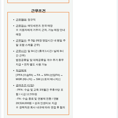
근무조건
근무형태
: 정규직
근무장소
: 에잇세컨즈 전국 매장
※ 지원자에게 거주지 근처, 가능 매장 안내
예정
근무일수
: 주 5일 (매장 영업시간 내 평일 주
말 포함 스케줄 근무)
근무시간
: 일 9시간 (휴게 1시간 / 실제 8시
간 근무)
법정공휴일 및 대체공휴일 개수 추가 휴무
지급 + 연차 별도 사용 가능
직급체계
[ PFA (수습FA) → FA → SFA (선임FA) →
MGR (매니저) → SM (스토어 매니저) ]
급여조건 (신입)
- PFA : 수습 및 교육 3개월간 주휴수당 포
함 /
시급 12,553원
- FA : 수습 종료 및 연봉제 전환 / 연봉
28,524,000원 + 성과 인센티브 지급
※ 경력직은 회사 내규에 따라 면접 후 협의