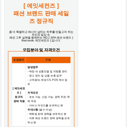
[ 에잇세컨즈 ]
패션 브랜드 판매 세일
즈 정규직
좀 더 특별하고 에너지 넘치는 하루를 만들고자 하는
우리의 일상 속
패션 그루 실현을 함께하는 NO.1 SPA 패션 브랜드 [
8seconds. 에잇세컨즈 ] 입니다.
모집분야 및 자격요건
모집분야
구분
담당업무
- 매장 내 상품진열 및 피팅룸 관리
- 창고 정리 및 상품 보충 업무
- 고객응대, 매장 CS, POS 캐셔 업
무
[ 에잇세컨
즈 ]
자격요건
정규직
- 초보 가능, 신입 가능, 경력 무관, 학
판매 직원
력 무관
- 서비스 마인드를 보유하신 분
우대사항
(필수 아님)
- 백화점 판매 경력을 보유하신 분
- 의류 패션 브랜드 판매 경력을 보유
하신 분