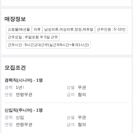
매장정보
쇼핑몰/패션몰
의류
남성의류,여성의류,정장,캐쥬얼
근무인원 : 5~10인
근무요일 : 주말포함 주 5일 근무
근무시간 : 9시간교대근무(실근무8시간+휴게1시간)
모집조건
경력직(시니어) - 1명
경력
1년↑
성별
무관
연령
연령무관
급여
협의
신입직(주니어) - 1명
경력
신입
성별
무관
연령
연령무관
급여
협의