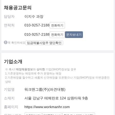
채용공고문의
담당자
이지수 과장
연락처
010-9257-2188
전화하기
010-9257-2188
전화하기
문자보내기
꼭 확인하세요
임금체불사업주 명단확인
기업소개
※ 혹시!
매장채용정보
와
상이한
기업(SHOP)정보일 경우
1.기존운영하는 매장외에 추가 운영하는 매장
2.기존매장을 철수하고 새롭게 신규매장을 오픈했으나 기업(SHOP)정보 미변경중인
상태
기업명
워크맨그룹(주)(파견대행)
소재지
서울 강남구 테헤란로 124 삼원타워 9층
홈페이지
https://www.workmanhr.com