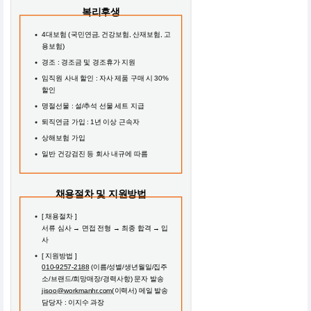
복리후생
4대보험 (국민연금, 건강보험, 산재보험, 고
용보험)
경조 : 경조금 및 경조휴가 지원
임직원 사내 할인 : 자사 제품 구매 시 30%
할인
명절선물 : 설/추석 선물 세트 지급
퇴직연금 가입 : 1년 이상 근속자
상해보험 가입
일반 건강검진 등 회사 내규에 따름
채용절차 및 지원방법
[ 채용절차 ]
서류 심사 → 면접 전형 → 최종 합격 → 입
사
[ 지원방법 ]
010-9257-2188
(이름/성별/생년월일/집주
소/브랜드/희망매장/경력사항) 문자 발송
jisoo@workmanhr.com
(이력서) 메일 발송
담당자 : 이지수 과장