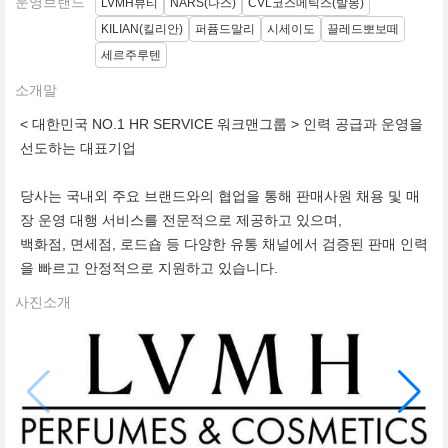
운영브랜드
LVMH뷰티
NARS(나스)
CVL코스메틱스(발몽)
KILIAN(킬리안)
퍼퓸드말리
시세이도
끌레드뽀보떼
세르주루텐
소개말
< 대한민국 NO.1 HR SERVICE 워크맨그룹 > 인력 공급과 운영을
선도하는 대표기업
당사는 국내외 주요 브랜드와의 협업을 통해 판매사원 채용 및 매
장 운영 대행 서비스를 전문적으로 제공하고 있으며,
백화점, 면세점, 로드숍 등 다양한 유통 채널에서 검증된 판매 인력
을 빠르고 안정적으로 지원하고 있습니다.
사진소개