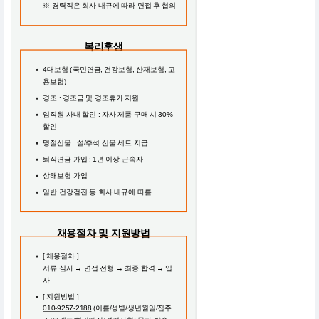
※ 경력직은 회사 내규에 따라 면접 후 협의
복리후생
4대보험 (국민연금, 건강보험, 산재보험, 고
용보험)
경조 : 경조금 및 경조휴가 지원
임직원 사내 할인 : 자사 제품 구매 시 30%
할인
명절선물 : 설/추석 선물 세트 지급
퇴직연금 가입 : 1년 이상 근속자
상해보험 가입
일반 건강검진 등 회사 내규에 따름
채용절차 및 지원방법
[ 채용절차 ]
서류 심사 → 면접 전형 → 최종 합격 → 입
사
[ 지원방법 ]
010-9257-2188
(이름/성별/생년월일/집주