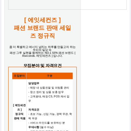
[ 에잇세컨즈 ]
패션 브랜드 판매 세일
즈 정규직
좀 더 특별하고 에너지 넘치는 하루를 만들고자 하는
우리의 일상 속
패션 그루 실현을 함께하는 NO.1 SPA 패션 브랜드 [
8seconds. 에잇세컨즈 ] 입니다.
모집분야 및 자격요건
모집분야
구분
담당업무
- 매장 내 상품진열 및 피팅룸 관리
- 창고 정리 및 상품 보충 업무
- 고객응대, 매장 CS, POS 캐셔 업
무
[ 에잇세컨
즈 ]
자격요건
정규직
- 초보 가능, 신입 가능, 경력 무관, 학
판매 직원
력 무관
- 서비스 마인드를 보유하신 분
우대사항
(필수 아님)