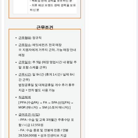
- 백화점 판매 경력을 보유하신 분
- 의류 패션 브랜드 판매 경력을 보유
하신 분
근무조건
근무형태
: 정규직
근무장소
: 에잇세컨즈 전국 매장
※ 지원자에게 거주지 근처, 가능 매장 안내
예정
근무일수
: 주 5일 (매장 영업시간 내 평일 주
말 포함 스케줄 근무)
근무시간
: 일 9시간 (휴게 1시간 / 실제 8시
간 근무)
법정공휴일 및 대체공휴일 개수 추가 휴무
지급 + 연차 별도 사용 가능
직급체계
[ PFA (수습FA) → FA → SFA (선임FA) →
MGR (매니저) → SM (스토어 매니저) ]
급여조건 (신입)
- PFA : 수습 및 교육 3개월간 주휴수당 포
함 /
시급 12,553원
- FA : 수습 종료 및 연봉제 전환 / 연봉
28,524,000원 + 성과 인센티브 지급