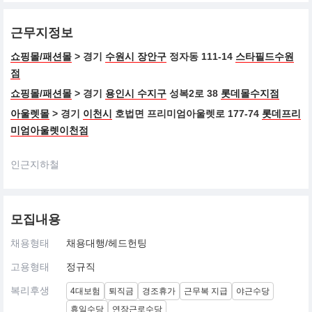
근무지정보
쇼핑몰/패션몰
> 경기
수원시 장안구
정자동 111-14
스타필드수원
점
쇼핑몰/패션몰
> 경기
용인시 수지구
성복2로 38
롯데몰수지점
아울렛몰
> 경기
이천시
호법면 프리미엄아울렛로 177-74
롯데프리
미엄아울렛이천점
인근지하철
모집내용
채용형태
채용대행/헤드헌팅
고용형태
정규직
복리후생
4대보험
퇴직금
경조휴가
근무복 지급
야근수당
휴일수당
연장근로수당