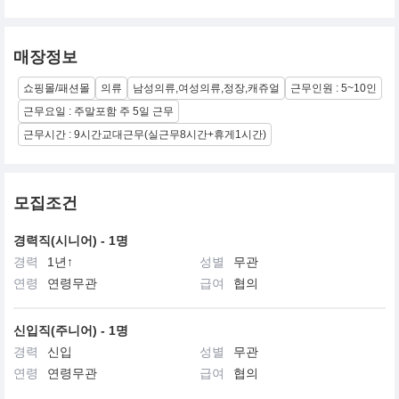
매장정보
쇼핑몰/패션몰
의류
남성의류,여성의류,정장,캐쥬얼
근무인원 : 5~10인
근무요일 : 주말포함 주 5일 근무
근무시간 : 9시간교대근무(실근무8시간+휴게1시간)
모집조건
경력직(시니어) - 1명
경력
1년↑
성별
무관
연령
연령무관
급여
협의
신입직(주니어) - 1명
경력
신입
성별
무관
연령
연령무관
급여
협의