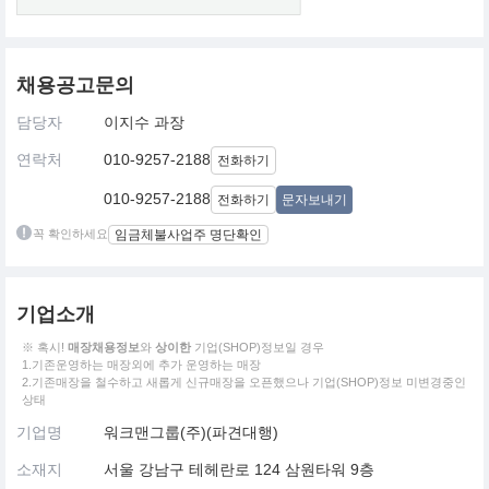
채용공고문의
담당자
이지수 과장
연락처
010-9257-2188
전화하기
010-9257-2188
전화하기
문자보내기
꼭 확인하세요
임금체불사업주 명단확인
기업소개
※ 혹시!
매장채용정보
와
상이한
기업(SHOP)정보일 경우
1.기존운영하는 매장외에 추가 운영하는 매장
2.기존매장을 철수하고 새롭게 신규매장을 오픈했으나 기업(SHOP)정보 미변경중인
상태
기업명
워크맨그룹(주)(파견대행)
소재지
서울 강남구 테헤란로 124 삼원타워 9층