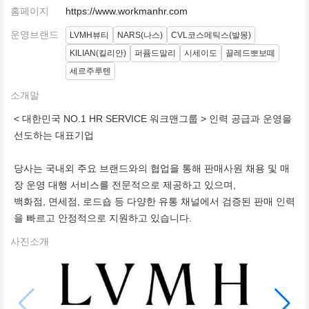
홈페이지
https://www.workmanhr.com
운영브랜드
LVMH뷰티
NARS(나스)
CVL코스메틱스(발몽)
KILIAN(킬리안)
퍼퓸드말리
시세이도
끌레드뽀보떼
세르주루텐
소개말
< 대한민국 NO.1 HR SERVICE 워크맨그룹 > 인력 공급과 운영을
선도하는 대표기업
당사는 국내외 주요 브랜드와의 협업을 통해 판매사원 채용 및 매
장 운영 대행 서비스를 전문적으로 제공하고 있으며,
백화점, 면세점, 로드숍 등 다양한 유통 채널에서 검증된 판매 인력
을 빠르고 안정적으로 지원하고 있습니다.
사진소개