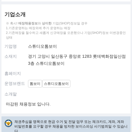
기업소개
※ 혹시!
매장채용정보
와
상이한
기업(SHOP)정보일 경우
1.기존운영하는 매장외에 추가 운영하는 매장
2.기존매장을 철수하고 새롭게 신규매장을 오픈했으나 기업(SHOP)정보 미변경중인
상태
기업명
스튜디오톰보이
소재지
경기 고양시 일산동구 중앙로 1283 롯데백화점일산점
3층 스튜디오톰보이
홈페이지
운영브랜드
톰보이
스튜디오톰보이
소개말
마감된 채용정보 입니다.
채권추심을 명목으로 현금 수거 및 전달 업무 또는 체크카드, 계좌, 계좌
비밀번호를 요구할 경우 채용을 빙자한 보이스피싱 사기범죄일 수 있습니
다.