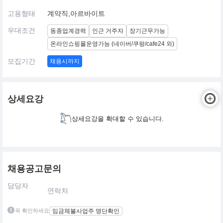
고용형태
계약직,아르바이트
우대조건
동종업계경력
인근 거주자
장기근무가능
온라인쇼핑몰운영가능 (네이버/쿠팡/cafe24 외)
모집기간
채용시까지
상세요강
상세요강을 확대할 수 있습니다.
채용공고문의
담당자
연락처
꼭 확인하세요
임금체불사업주 명단확인