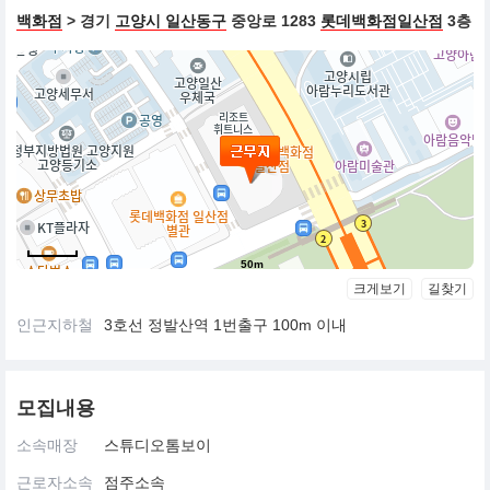
백화점
> 경기
고양시 일산동구
중앙로 1283
롯데백화점일산점
3층
50m
크게보기
길찾기
인근지하철
3호선 정발산역 1번출구 100m 이내
모집내용
소속매장
스튜디오톰보이
근로자소속
점주소속