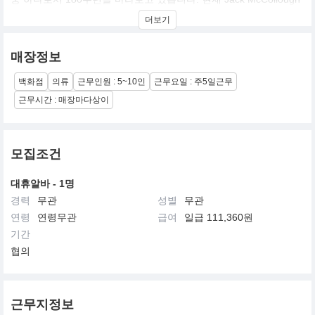
와 Lazaro Hernandez의 크리에이티브 디렉션 아래, LOEWE는 공
더보기
예와 문화에 집중하는 하우스로서 세계에 자리매김하고 있습니다.
이는 지적이면서도 유쾌한 패션 접근 방식, 대담하고 활기찬 스페인
라이프스타일, 그리고 타의 추종을 불허하는 가죽 전문 기술을 통해
매장정보
입증됩니다.
백화점
의류
근무인원 : 5~10인
근무요일 : 주5일근무
LOEWE는 공동 작업장으로 시작한 풍부한 장인 정신의 유산을 가지
고 있으며, 디자인 및 제조 접근 방식에서 장인 기술을 오랫동안 중
근무시간 : 매장마다상이
요하게 여겨왔습니다. 이러한 핵심 가치는 오늘날 문화에서 공예의
중요성에 대한 브랜드의 믿음, 역사적인 예술적 업적에 대한 현대적
인 해석, 그리고 전 세계의 현대 미술, 공예 및 문화를 지원하려는 노
력에 반영되어 있습니다.
모집조건
LOEWE는 고객과 팀의 고유함을 소중하게 생각하며, 그들이 누구든
대휴알바 - 1명
어디에 있든 상관없이 존중합니다. 우리는 모든 성별, 민족, 사회 경
경력
무관
성별
무관
제적 배경 및 모든 유형의 장애를 가진 사람들을 포함한 능력을 환영
하는 문화를 지향합니다. 우리의 목표는 모든 사람이 가치 있다고 느
연령
연령무관
급여
일급 111,360원
끼고, 포용 되며, 최선을 다할 수 있도록 권한을 부여 받는 것입니다.
기간
협의
근무지정보