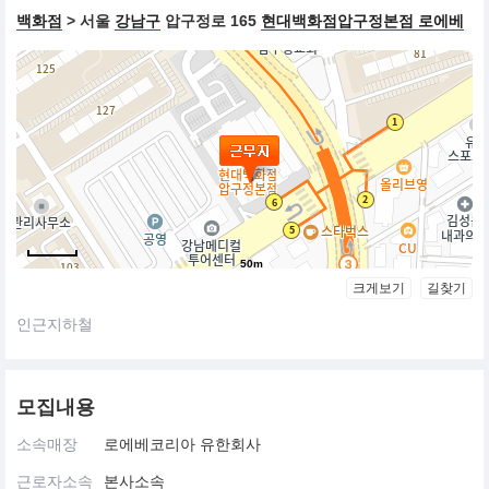
백화점
> 서울
강남구
압구정로 165
현대백화점압구정본점 로에베
50m
크게보기
길찾기
인근지하철
모집내용
소속매장
로에베코리아 유한회사
근로자소속
본사소속