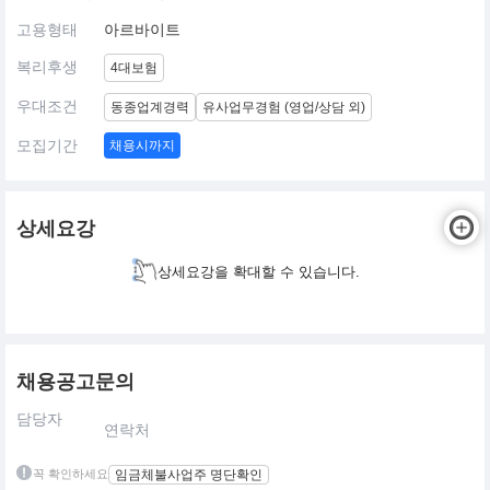
고용형태
아르바이트
복리후생
4대보험
우대조건
동종업계경력
유사업무경험 (영업/상담 외)
모집기간
채용시까지
상세요강
상세요강을 확대할 수 있습니다.
채용공고문의
담당자
연락처
꼭 확인하세요
임금체불사업주 명단확인