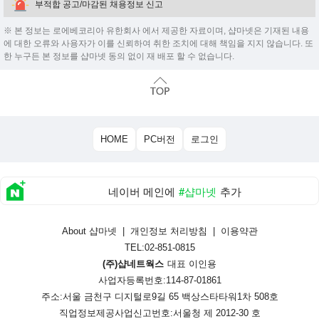
부적합 공고/마감된 채용정보 신고
※ 본 정보는 로에베코리아 유한회사 에서 제공한 자료이며, 샵마넷은 기재된 내용
에 대한 오류와 사용자가 이를 신뢰하여 취한 조치에 대해 책임을 지지 않습니다. 또
한 누구든 본 정보를 샵마넷 동의 없이 재 배포 할 수 없습니다.
HOME
PC버전
로그인
네이버 메인에
#샵마넷
추가
About 샵마넷
|
개인정보 처리방침
|
이용약관
TEL:02-851-0815
(주)샵네트웍스
대표 이인용
사업자등록번호:114-87-01861
주소:서울 금천구 디지털로9길 65 백상스타타워1차 508호
직업정보제공사업신고번호:
서울청 제 2012-30 호