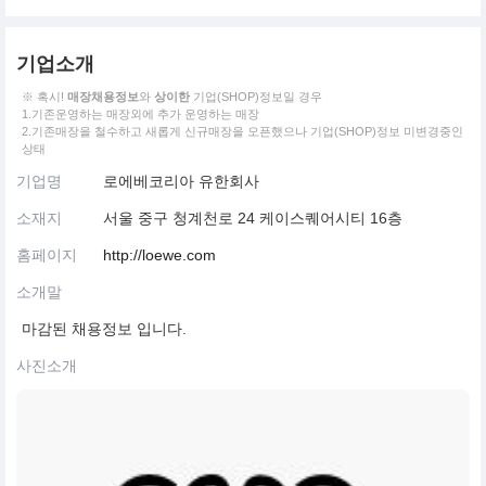
기업소개
※ 혹시!
매장채용정보
와
상이한
기업(SHOP)정보일 경우
1.기존운영하는 매장외에 추가 운영하는 매장
2.기존매장을 철수하고 새롭게 신규매장을 오픈했으나 기업(SHOP)정보 미변경중인
상태
기업명
로에베코리아 유한회사
소재지
서울 중구 청계천로 24 케이스퀘어시티 16층
홈페이지
http://loewe.com
소개말
마감된 채용정보 입니다.
사진소개