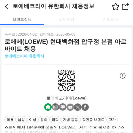
로에베코리아 유한회사 채용정보
브랜드정보
상세요강
기업소개
등록일 : 2026-04-02 | 업데이트 : 2026-05-08
로에베(LOEWE) 현대백화점 압구정 본점 아르
바이트 채용
로에베코리아 유한회사
로에베코리아(Loewe)
의류
남성
여성
잡화
피혁
가방 등등
직진출 브랜드
고가
스페인에서 1846년에 설립된 LOEWE는 세계 주요 럭셔리 하우스
중 하나로서 180주년을 바라보고 있습니다. 현재 Jack McCollough