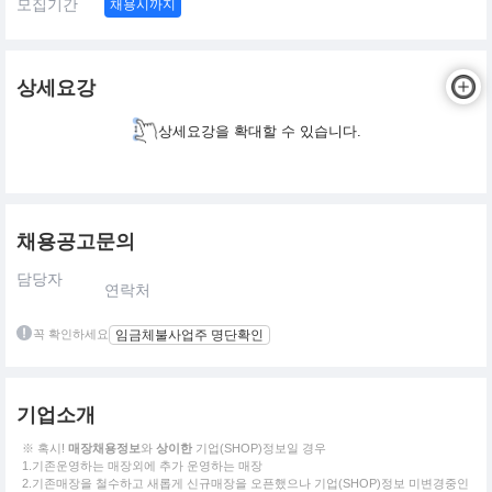
모집기간
채용시까지
상세요강
상세요강을 확대할 수 있습니다.
채용공고문의
담당자
연락처
꼭 확인하세요
임금체불사업주 명단확인
기업소개
※ 혹시!
매장채용정보
와
상이한
기업(SHOP)정보일 경우
1.기존운영하는 매장외에 추가 운영하는 매장
2.기존매장을 철수하고 새롭게 신규매장을 오픈했으나 기업(SHOP)정보 미변경중인