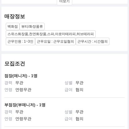
더보기
산 지사에 입점되어 있으며, 병원, 한의원, 관리샵, 두피케어샵등 많
은 거래처를 보유. 꾸준한 매출향상으로 점차적 성장하고 있는 전도
유망한 기업
매장정보
백화점
뷰티/화장품류
스위스화장품,천연화장품,스파,아로마테라피,허브테라피
근무인원 : 1~3인
근무요일 : 근무요일협의
근무시간 : 시간협의
모집조건
점장(매니저) - 1명
경력
무관
성별
무관
연령
연령무관
급여
협의
부점장(부매니저) - 1명
경력
무관
성별
무관
연령
연령무관
급여
협의