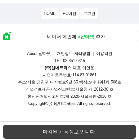
HOME
PC버전
로그인
네이버 메인에
#샵마넷
추가
About 샵마넷
|
개인정보 처리방침
|
이용약관
TEL:02-851-0815
(주)샵네트웍스
대표 이인용
사업자등록번호:114-87-01861
주소:서울 금천구 디지털로9길 65 백상스타타워1차 508호
직업정보제공사업신고번호:
서울청 제 2012-30 호
통신판매업신고번호:
제 2020-서울금천-2036 호
Copyright©
(주)샵네트웍스
. All rights reserved.
마감된 채용정보 입니다.