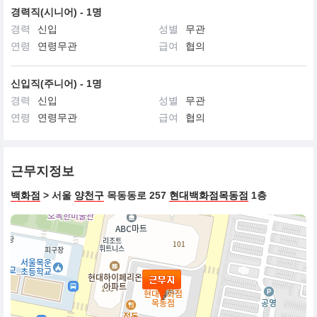
경력직(시니어) - 1명
경력
신입
성별
무관
연령
연령무관
급여
협의
신입직(주니어) - 1명
경력
신입
성별
무관
연령
연령무관
급여
협의
근무지정보
백화점
> 서울
양천구
목동동로 257
현대백화점목동점
1층