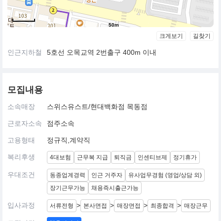
50m
크게보기
길찾기
인근지하철
5호선 오목교역 2번출구 400m 이내
모집내용
소속매장
스위스유스트/현대백화점 목동점
근로자소속
점주소속
고용형태
정규직,계약직
복리후생
4대보험
근무복 지급
퇴직금
인센티브제
정기휴가
우대조건
동종업계경력
인근 거주자
유사업무경험 (영업/상담 외)
장기근무가능
채용즉시출근가능
입사과정
>
>
>
>
서류전형
본사면접
매장면접
최종합격
매장근무