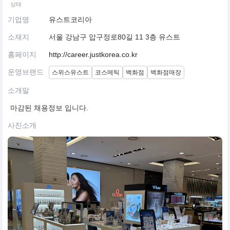
상태
기업명
유스트코리아
소재지
서울 강남구 압구정로80길 11 3층 유스트
홈페이지
http://career.justkorea.co.kr
운영브랜드
스위스유스트
코스메틱
백화점
백화점매장
소개말
마감된 채용정보 입니다.
사진소개