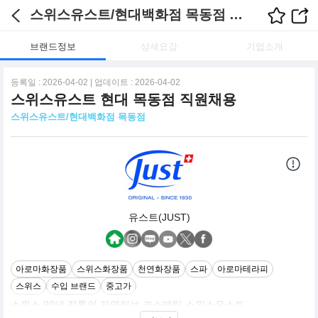
스위스유스트/현대백화점 목동점 채용정보
브랜드정보
상세요강
기업소개
등록일 : 2026-04-02 | 업데이트 : 2026-04-02
스위스유스트 현대 목동점 직원채용
스위스유스트/현대백화점 목동점
유스트(JUST)
아로마화장품
스위스화장품
천연화장품
스파
아로마테라피
스위스
수입 브랜드
중고가
스위스 90년 전통의 자연허브 코스메틱 스위스유스트
현재 자체쇼핑몰과 로드샵과 AK분당점, 롯데백화점, 광주, 진주, 부