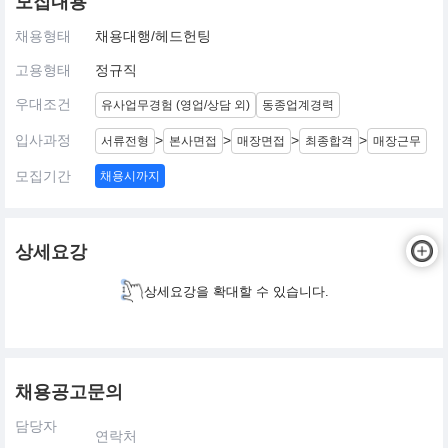
모집내용
채용형태
채용대행/헤드헌팅
고용형태
정규직
우대조건
유사업무경험 (영업/상담 외)
동종업계경력
입사과정
>
>
>
>
서류전형
본사면접
매장면접
최종합격
매장근무
모집기간
채용시까지
상세요강
상세요강을 확대할 수 있습니다.
채용공고문의
담당자
연락처