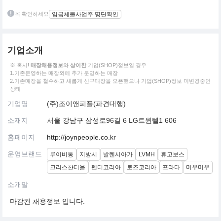
꼭 확인하세요
임금체불사업주 명단확인
기업소개
※ 혹시!
매장채용정보
와
상이한
기업(SHOP)정보일 경우
1.기존운영하는 매장외에 추가 운영하는 매장
2.기존매장을 철수하고 새롭게 신규매장을 오픈했으나 기업(SHOP)정보 미변경중인
상태
기업명
(주)조이앤피플(파견대행)
소재지
서울 강남구 삼성로96길 6 LG트윈텔1 606
홈페이지
http://joynpeople.co.kr
운영브랜드
루이비통
지방시
발렌시아가
LVMH
휴고보스
크리스챤디올
펜디코리아
토즈코리아
프라다
미우미우
소개말
마감된 채용정보 입니다.