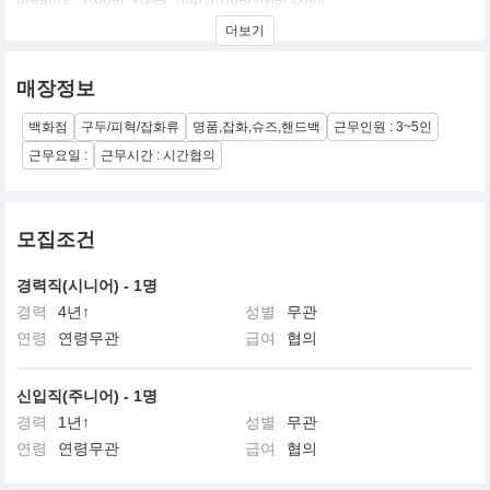
더보기
슈즈 디자인계 최고의 거장으로 뽑히는 로저비비에.
매장정보
전세계에서 가장 우아하고 매력적인 여성들의 사랑을 독차지한 럭
백화점
구두/피혁/잡화류
명품,잡화,슈즈,핸드백
근무인원 : 3~5인
셔리 브랜드
근무요일 :
근무시간 : 시간협의
모집조건
경력직(시니어) - 1명
경력
4년↑
성별
무관
연령
연령무관
급여
협의
신입직(주니어) - 1명
경력
1년↑
성별
무관
연령
연령무관
급여
협의