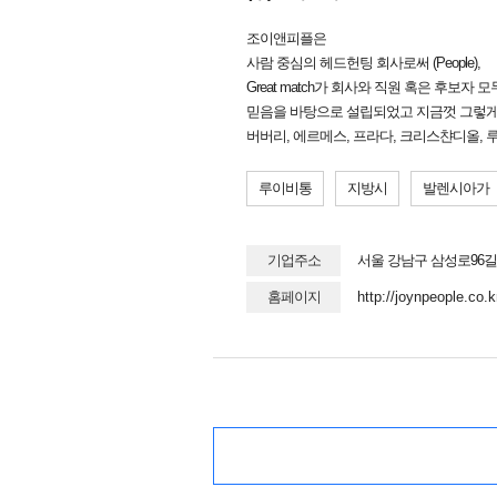
조이앤피플은
사람 중심의 헤드헌팅 회사로써 (People),
Great match가 회사와 직원 혹은 후보자 
믿음을 바탕으로 설립되었고 지금껏 그렇게
버버리, 에르메스, 프라다, 크리스챤디올, 
루이비통
지방시
발렌시아가
기업주소
서울 강남구 삼성로96길 6
홈페이지
http://joynpeople.co.k