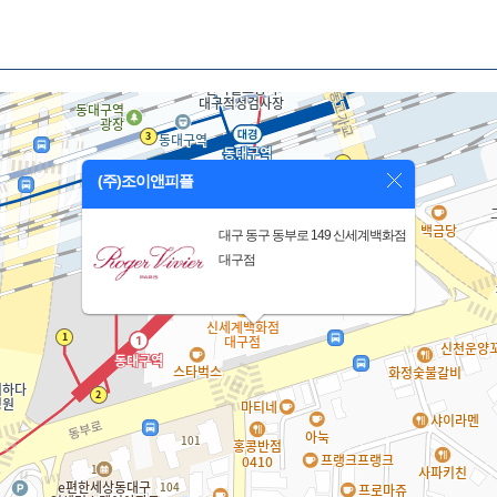
(주)조이앤피플
대구 동구 동부로 149 신세계백화점
대구점