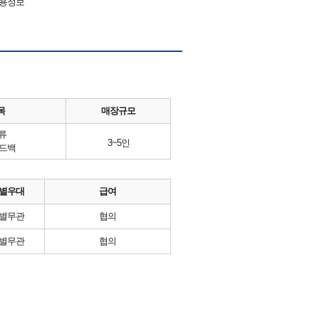
채용정보
목
매장규모
류
3~5인
핸드백
별우대
급여
별무관
협의
별무관
협의