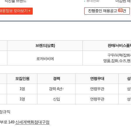
직진출 브랜드
휴대전화
마감된 
63
채용정보 모아보기 +
진행중인 채용공고
건
브랜드(상호)
판매/서비스품
구두/피혁/잡화
로저비비에
명품,잡화,슈즈,
모집인원
경력
연령우대
성
1명
경력 4년↑
연령무관
성
1명
신입
연령무관
성
 정규직
부로 149
신세계백화점대구점