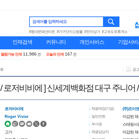
검색어를 입력하세요
#동대문패션타운
#가구단지쇼핑몰
#전자상가
#고속도로휴게소
인재검색
커뮤니티
개인서비스
기업서비
11,986
167
열람가능 인재
건
오늘의 인재
건
 회
공
Vivier / 로저비비에 ] 신세계백화점 대구 주니어
로저비비에
채용매장(기업)
(주)조이
Roger Vivier
일반전화
마감된 
부서명
스태핑사
고가
채용담당자
마감된 