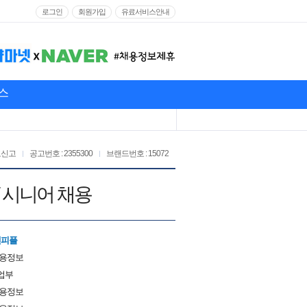
로그인
회원가입
유료서비스안내
스
고신고
공고번호 : 2355300
브랜드번호 : 15072
 / 시니어 채용
앤피플
채용정보
업부
채용정보