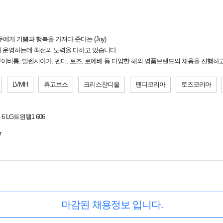
모두에게 기쁨과 행복을 가져다 준다는 (Joy)
 운영하는데 최선의 노력을 다하고 있습니다.
루이비통, 발렌시아가, 펜디, 토즈, 로에베 등 다양한 해외 명품브랜드의 채용을 진행하
LVMH
휴고보스
크리스챤디올
펜디코리아
토즈코리아
 LG트윈텔1 606
r
마감된 채용정보 입니다.