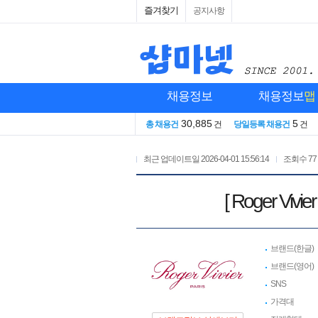
즐겨찾기
공지사항
채용정보
채용정보
맵
30,885
5
총 채용건
건
당일등록 채용건
건
최근 업데이트일
2026-04-01 15:56:14
조회수
77
[ Roger 
브랜드(한글)
브랜드(영어)
SNS
가격대