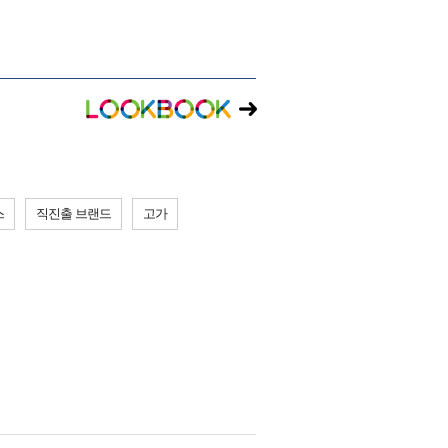
스
직진출 브랜드
고가