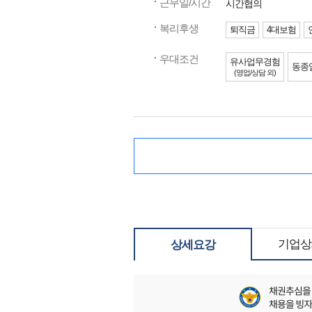
근무일/시간
시간협의
복리후생
퇴직금
4대보험
우대조건
유사업무경험
동종
(영업/상담 외)
기업상
상세요강