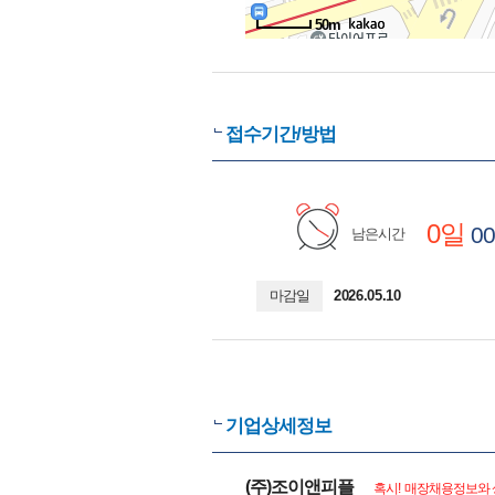
50m
접수기간/방법
0일
00
남은시간
마감일
2026.05.10
기업상세정보
(주)조이앤피플
혹시! 매장채용정보와 