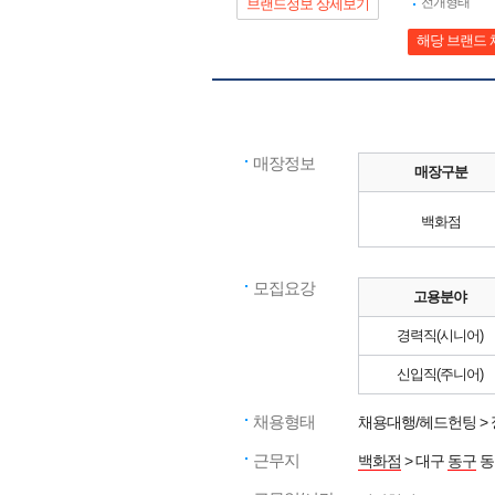
전개형태
브랜드정보 상세보기
해당 브랜드 
매장정보
매장구분
백화점
모집요강
고용분야
경력직(시니어)
신입직(주니어)
채용형태
채용대행/헤드헌팅 >
근무지
백화점
> 대구
동구
동