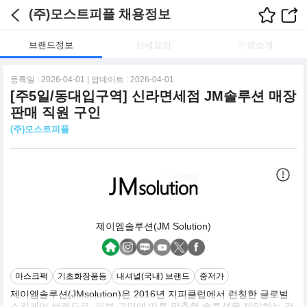
(주)모스트피플 채용정보
브랜드정보
상세요강
기업소개
등록일 : 2026-04-01 | 업데이트 : 2026-04-01
[주5일/동대입구역] 신라면세점 JM솔루션 매장
판매 직원 구인
(주)모스트피플
제이엠솔루션(JM Solution)
마스크팩
기초화장품등
내셔널(국내) 브랜드
중저가
제이엠솔루션(JMsolution)은 2016년 지피클럽에서 런칭한 글로벌
스킨케어 브랜드로, 피부 고민에 따른 맞춤형 솔루션을 제안하는 것