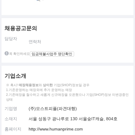
채용공고문의
담당자
연락처
꼭 확인하세요
임금체불사업주 명단확인
기업소개
※ 혹시!
매장채용정보
와
상이한
기업(SHOP)정보일 경우
1.기존운영하는 매장외에 추가 운영하는 매장
2.기존매장을 철수하고 새롭게 신규매장을 오픈했으나 기업(SHOP)정보 미변경중인
상태
기업명
(주)모스트피플(파견대행)
소재지
서울 성동구 광나루로 130 서울숲IT캐슬, 804호
홈페이지
http://www.humanprime.com