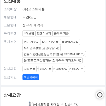
모집내용
소속매장
(주)모스트피플
채용형태
파견/도급
고용형태
정규직,계약직
복리후생
4대보험
인센티브제
근무복 지급
우대조건
인근 거주자
장기근무가능
동종업계경력
유사업무경험 (영업/상담 외)
컴퓨터및전산활용능력 (엑셀/워드/CRM/ERP 외)
온/오프 고객상담가능 (전화/톡톡/카카오톡 외)
입사과정
>
>
>
서류전형
매장면접
최종합격
매장근무
모집기간
채용시까지
상세요강
상세요강을 확대할 수 있습니다.