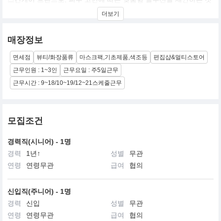
을 목표로 합니다. 전 세계적으로 마스크팩 누적 판매량이 28억 장
더보기
을 돌파했을 정도로 마스크팩 분야에서 독보적인 인지도를 가지고
있습니다.
매장정보
면세점
뷰티/화장품류
마스크팩,기초제품,색조등
편집샵&멀티스토어
근무인원 : 1~3인
근무요일 : 주5일근무
근무시간 : 9~18/10~19/12~21스케줄근무
모집조건
경력직(시니어) - 1명
경력
1년↑
성별
무관
연령
연령무관
급여
협의
신입직(주니어) - 1명
경력
신입
성별
무관
연령
연령무관
급여
협의