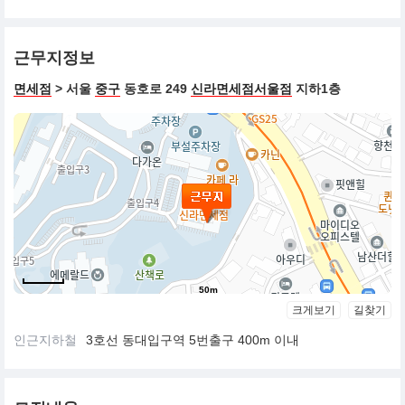
근무지정보
면세점
> 서울
중구
동호로 249
신라면세점서울점
지하1층
50m
크게보기
길찾기
인근지하철
3호선 동대입구역 5번출구 400m 이내