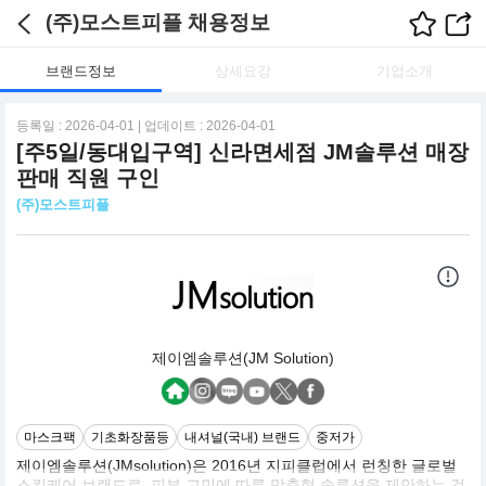
(주)모스트피플 채용정보
브랜드정보
상세요강
기업소개
등록일 : 2026-04-01 | 업데이트 : 2026-04-01
[주5일/동대입구역] 신라면세점 JM솔루션 매장
판매 직원 구인
(주)모스트피플
제이엠솔루션(JM Solution)
마스크팩
기초화장품등
내셔널(국내) 브랜드
중저가
제이엠솔루션(JMsolution)은 2016년 지피클럽에서 런칭한 글로벌
스킨케어 브랜드로, 피부 고민에 따른 맞춤형 솔루션을 제안하는 것