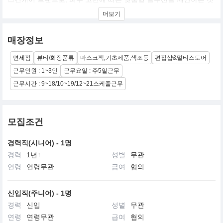
을 목표로 합니다. 전 세계적으로 마스크팩 누적 판매량이 28억 장
더보기
을 돌파했을 정도로 마스크팩 분야에서 독보적인 인지도를 가지고
있습니다.
매장정보
면세점
뷰티/화장품류
마스크팩,기초제품,색조등
편집샵&멀티스토어
근무인원 : 1~3인
근무요일 : 주5일근무
근무시간 : 9~18/10~19/12~21스케줄근무
모집조건
경력직(시니어) - 1명
경력
1년↑
성별
무관
연령
연령무관
급여
협의
신입직(주니어) - 1명
경력
신입
성별
무관
연령
연령무관
급여
협의