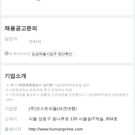
채용공고문의
담당자
연락처
꼭 확인하세요
임금체불사업주 명단확인
기업소개
※ 혹시!
매장채용정보
와
상이한
기업(SHOP)정보일 경우
1.기존운영하는 매장외에 추가 운영하는 매장
2.기존매장을 철수하고 새롭게 신규매장을 오픈했으나 기업(SHOP)정보 미변경중인
상태
기업명
(주)모스트피플(파견대행)
소재지
서울 성동구 광나루로 130 서울숲IT캐슬, 804호
홈페이지
http://www.humanprime.com