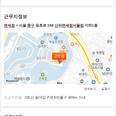
근무지정보
면세점
> 서울
중구
동호로 249
신라면세점서울점
지하1층
50m
크게보기
길찾기
인근지하철
3호선 동대입구역 5번출구 400m 이내