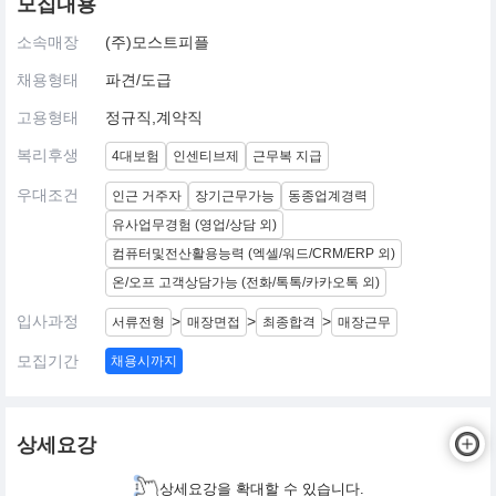
모집내용
소속매장
(주)모스트피플
채용형태
파견/도급
고용형태
정규직,계약직
복리후생
4대보험
인센티브제
근무복 지급
우대조건
인근 거주자
장기근무가능
동종업계경력
유사업무경험 (영업/상담 외)
컴퓨터및전산활용능력 (엑셀/워드/CRM/ERP 외)
온/오프 고객상담가능 (전화/톡톡/카카오톡 외)
입사과정
>
>
>
서류전형
매장면접
최종합격
매장근무
모집기간
채용시까지
상세요강
상세요강을 확대할 수 있습니다.