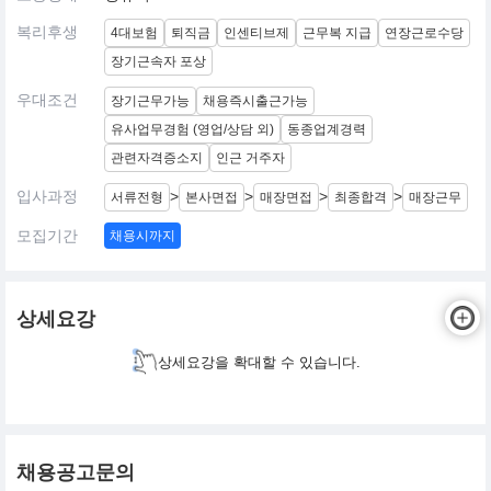
복리후생
4대보험
퇴직금
인센티브제
근무복 지급
연장근로수당
장기근속자 포상
우대조건
장기근무가능
채용즉시출근가능
유사업무경험 (영업/상담 외)
동종업계경력
관련자격증소지
인근 거주자
입사과정
>
>
>
>
서류전형
본사면접
매장면접
최종합격
매장근무
모집기간
채용시까지
상세요강
상세요강을 확대할 수 있습니다.
채용공고문의