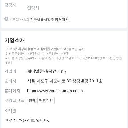
담당자
연락처
꼭 확인하세요
임금체불사업주 명단확인
기업소개
※ 혹시!
매장채용정보
와
상이한
기업(SHOP)정보일 경우
1.기존운영하는 매장외에 추가 운영하는 매장
2.기존매장을 철수하고 새롭게 신규매장을 오픈했으나 기업(SHOP)정보 미변경중인
상태
기업명
제니엘휴먼(파견대행)
소재지
서울 마포구 마포대로 86 창강빌딩 1011호
홈페이지
https://www.zenielhuman.co.kr/
운영브랜드
판매
매장관리
소개말
마감된 채용정보 입니다.