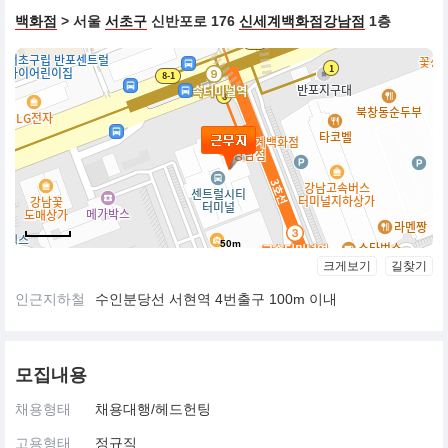
백화점
> 서울
서초구
신반포로 176
신세계백화점강남점
1층
50m
크게보기
길찾기
인근지하철
수인분당선 서현역 4번출구 100m 이내
모집내용
채용형태
채용대행/헤드헌팅
고용형태
정규직