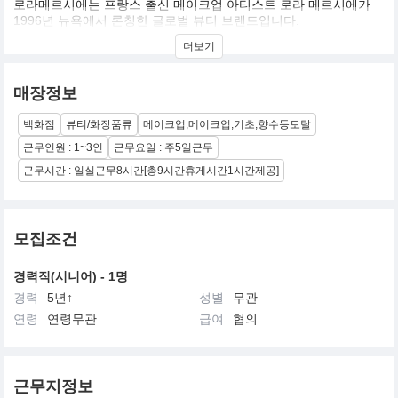
로라메르시에는 프랑스 출신 메이크업 아티스트 로라 메르시에가
1996년 뉴욕에서 론칭한 글로벌 뷰티 브랜드입니다.
‘플로리스 페이스(Flawless Face)’ 철학을 바탕으로 피부 본연의 아
더보기
름다움을 살리는 베이스 메이크업의 선구자로 자리매김했으며, 세
계적인 셀럽들이 ( 대표적인 에바 멘데스, 제니퍼 애니스톤, 안젤리
나 졸리, 카메론 디아즈 등등 ) 사랑하는 전문 아티스트 브랜드로 알
매장정보
려져 있습니다.
현재 미국을 비롯한 글로벌 시장에서 활발히 운영되고 있으며, 한국
백화점
뷰티/화장품류
메이크업,메이크업,기초,향수등토탈
에서는 신세계인터내셔날을 통해 프리미엄 메이크업 브랜드로서 세
련된 감성과 전문성을 전하고 있습니다.
근무인원 : 1~3인
근무요일 : 주5일근무
근무시간 : 일실근무8시간[총9시간휴게시간1시간제공]
모집조건
경력직(시니어) - 1명
경력
5년↑
성별
무관
연령
연령무관
급여
협의
근무지정보