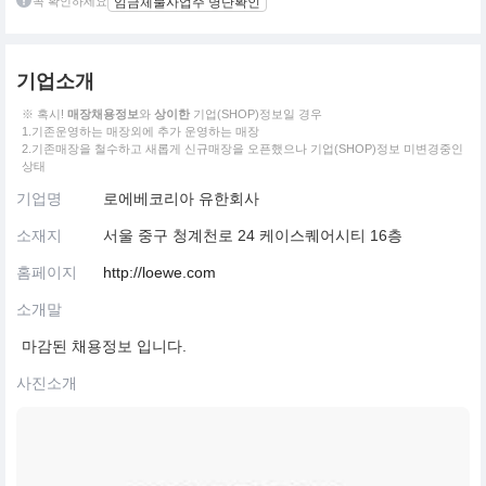
꼭 확인하세요
임금체불사업주 명단확인
기업소개
※ 혹시!
매장채용정보
와
상이한
기업(SHOP)정보일 경우
1.기존운영하는 매장외에 추가 운영하는 매장
2.기존매장을 철수하고 새롭게 신규매장을 오픈했으나 기업(SHOP)정보 미변경중인
상태
기업명
로에베코리아 유한회사
소재지
서울 중구 청계천로 24 케이스퀘어시티 16층
홈페이지
http://loewe.com
소개말
마감된 채용정보 입니다.
사진소개