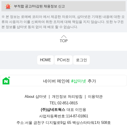
부적합 공고/마감된 채용정보 신고
※ 본 정보는 로에베 코리아 에서 제공한 자료이며, 샵마넷은 기재된 내용에 대한 오
류와 사용자가 이를 신뢰하여 취한 조치에 대해 책임을 지지 않습니다. 또한 누구든
본 정보를 샵마넷 동의 없이 재 배포 할 수 없습니다.
HOME
PC버전
로그인
네이버 메인에
#샵마넷
추가
About 샵마넷
|
개인정보 처리방침
|
이용약관
TEL:02-851-0815
(주)샵네트웍스
대표 이인용
사업자등록번호:114-87-01861
주소:서울 금천구 디지털로9길 65 백상스타타워1차 508호