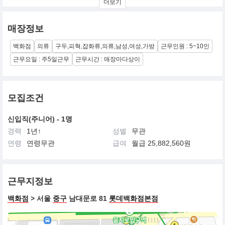
더보기
예와 문화에 집중하는 하우스로서 세계에 자리매김하고 있습니다.
이는 지적이면서도 유쾌한 패션 접근 방식, 대담하고 활기찬 스페인
라이프스타일, 그리고 타의 추종을 불허하는 가죽 전문 기술을 통해
매장정보
입증됩니다.
백화점
의류
구두,피혁,잡화류,의류,남성,여성,가방
근무인원 : 5~10인
LOEWE는 공동 작업장으로 시작한 풍부한 장인 정신의 유산을 가지
고 있으며, 디자인 및 제조 접근 방식에서 장인 기술을 오랫동안 중
근무요일 : 주5일근무
근무시간 : 매장마다상이
요하게 여겨왔습니다. 이러한 핵심 가치는 오늘날 문화에서 공예의
중요성에 대한 브랜드의 믿음, 역사적인 예술적 업적에 대한 현대적
인 해석, 그리고 전 세계의 현대 미술, 공예 및 문화를 지원하려는 노
력에 반영되어 있습니다.
모집조건
LOEWE는 고객과 팀의 고유함을 소중하게 생각하며, 그들이 누구든
신입직(주니어) - 1명
어디에 있든 상관없이 존중합니다. 우리는 모든 성별, 민족, 사회 경
경력
1년↑
성별
무관
제적 배경 및 모든 유형의 장애를 가진 사람들을 포함한 능력을 환영
하는 문화를 지향합니다. 우리의 목표는 모든 사람이 가치 있다고 느
연령
연령무관
급여
월급 25,882,560원
끼고, 포용 되며, 최선을 다할 수 있도록 권한을 부여 받는 것입니다.
근무지정보
백화점
> 서울
중구
남대문로 81
롯데백화점본점