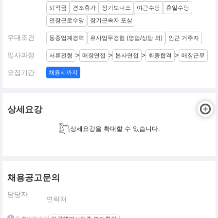
퇴직금
경조휴가
정기보너스
야근수당
휴일수당
연장근로수당
장기근속자 포상
우대조건
동종업계경력
유사업무경험 (영업/상담 외)
인근 거주자
입사과정
>
>
>
>
서류전형
매장면접
본사면접
최종합격
매장근무
모집기간
채용시까지
상세요강
상세요강을 확대할 수 있습니다.
채용공고문의
담당자
연락처