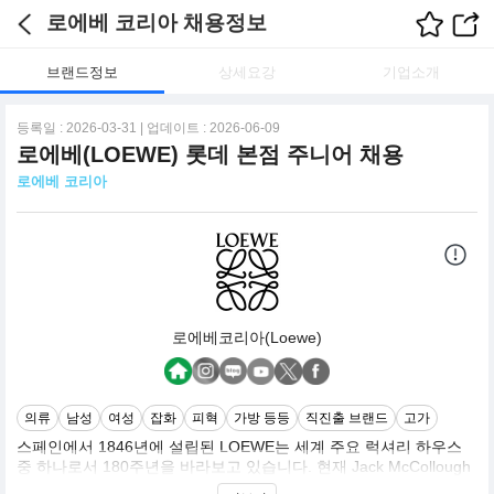
로에베 코리아 채용정보
브랜드정보
상세요강
기업소개
등록일 : 2026-03-31 | 업데이트 : 2026-06-09
로에베(LOEWE) 롯데 본점 주니어 채용
로에베 코리아
로에베코리아(Loewe)
의류
남성
여성
잡화
피혁
가방 등등
직진출 브랜드
고가
스페인에서 1846년에 설립된 LOEWE는 세계 주요 럭셔리 하우스
중 하나로서 180주년을 바라보고 있습니다. 현재 Jack McCollough
와 Lazaro Hernandez의 크리에이티브 디렉션 아래, LOEWE는 공