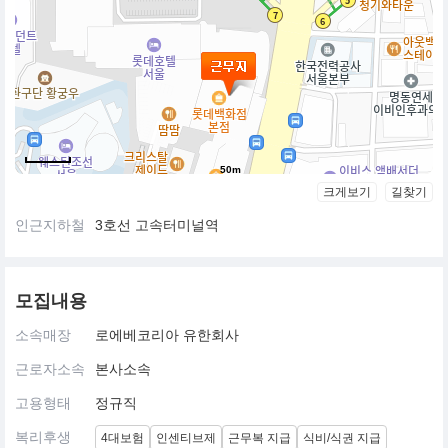
50m
크게보기
길찾기
인근지하철
3호선 고속터미널역
모집내용
소속매장
로에베코리아 유한회사
근로자소속
본사소속
고용형태
정규직
복리후생
4대보험
인센티브제
근무복 지급
식비/식권 지급