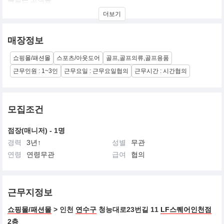
20대에서 50대까지 전 연령층 대상
더보기
매장정보
쇼핑몰/패션몰
스포츠/아웃도어
골프,골프의류,골프용품
근무인원 : 1~3인
근무요일 : 근무요일협의
근무시간 : 시간협의
모집조건
점장(매니저) - 1명
경력
3년↑
성별
무관
연령
연령무관
급여
협의
근무지정보
쇼핑몰/패션몰
> 인천
연수구
청능대로23번길 11
LF스퀘어인천점
2층