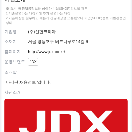
※ 혹시!
매장채용정보
와
상이한
기업(SHOP)정보일 경우
1.기존운영하는 매장외에 추가 운영하는 매장
2.기존매장을 철수하고 새롭게 신규매장을 오픈했으나 기업(SHOP)정보 미변경중인
상태
기업명
(주)신한코리아
소재지
서울 영등포구 버드나루로14길 9
홈페이지
http://www.jdx.co.kr/
운영브랜드
JDX
소개말
마감된 채용정보 입니다.
사진소개