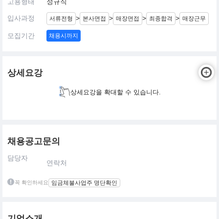
고용형태
정규직
입사과정
>
>
>
>
서류전형
본사면접
매장면접
최종합격
매장근무
모집기간
채용시까지
상세요강
상세요강을 확대할 수 있습니다.
채용공고문의
담당자
연락처
꼭 확인하세요
임금체불사업주 명단확인
기업소개