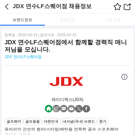
JDX 연수LF스퀘어점 채용정보
브랜드정보
상세요강
기업소개
등록일 : 2026-03-31 | 업데이트 : 2026-03-31
JDX 연수LF스퀘어점에서 함께할 경력직 매니
저님을 모십니다.
JDX 연수LF스퀘어점
제이디엑스(JDX)
골프웨어
골프용품
대한민국
내셔널(국내) 브랜드
중가
유러피안 감성의 컬러/스타일/패턴을 접목한 골프 스포츠웨어
폭넓은 고객층