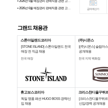
• 2026년 5월 매장관리 판매직종 관련 고용동향
• 2026년 6월 매장관리 판매직종 관련 고용동향
급여계산기
• 2026년 07월 샵토크 게시판 이벤트 당첨자발표
• 2026년 6월 샵마넷 파견 및 채용대행업체 인기순위 TOP 10
그랜드 채용관
• 전문부스채용관 배너 이미지 업데이트 안내
스톤아일랜드코리아
(주)시몬스
[STONE ISLAND] 스톤아일랜드 전국
[(주)시몬스] 슬립마
매장 전 직급 채용
공개채용
전국 매장
전국 지역 백화점
휴고보스코리아
크리스챤디올꾸뛰
독일 명품 패션 HUGO BOSS 경력/신
[크리스챤디올꾸뛰르코
입 채용
신입/경력 공개채용