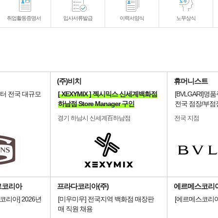
취업활동증명서
입사서류발급
이력서양식
노무상식
(주)비치
휴머니스트
스터 전국 대규모
[ XEXYMIX ] 젝시믹스 신세계백화점
[BVLGARI]
하남점 Store Manager 구인
전국 점장/부점
경기 하남시 신세계百하남점
전국 지점
르코리아
프라다코리아(주)
에르메스코리아
리아] 2026년
[미우미우] 전국지역 백화점 매장판
[에르메스코리아
매 직원 채용