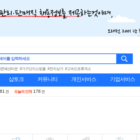
색어를 입력하세요
대문패션타운
#가구단지쇼핑몰
#전자상가
#고속도로휴게소
샵토크
커뮤니티
개인서비스
기업서비스
981
178
건
오늘의 인재
건