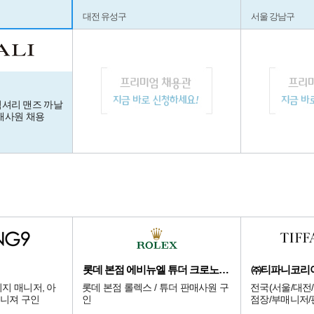
대전 유성구
서울 강남구
 럭셔리 맨즈 까날
매사원 채용
롯데 본점 에비뉴엘 튜더 크로노다임
㈜티파니코리
지 매니저, 아
롯데 본점 롤렉스 / 튜더 판매사원 구
전국(서울/대전/
니져 구인
인
점장/부매니저/