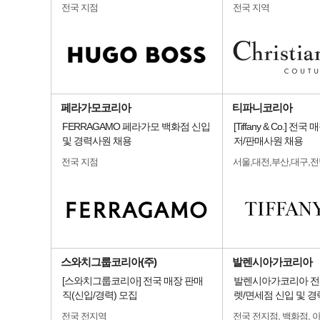
전국 지점
전국 지역
페라가모코리아
티파니코리아
FERRAGAMO 페라가모 백화점 신입
[Tiffany & Co.] 
및 경력사원 채용
저/판매사원 채용
전국 지점
서울,대전,부산,대구,
스와치그룹코리아(주)
발렌시아가코리아
[스와치그룹코리아] 전국 매장 판매
발렌시아가코리아 전
직(신입/경력) 모집
렛/면세점 신입 및 경
전국 전지역
전국 전지점, 백화점, 