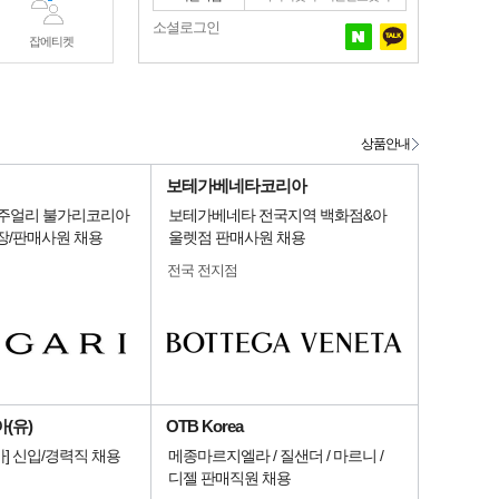
소셜로그인
잡에티켓
상품안내
보테가베네타코리아
명품주얼리 불가리코리아
보테가베네타 전국지역 백화점&아
장/판매사원 채용
울렛점 판매사원 채용
전국 전지점
(유)
OTB Korea
] 신입/경력직 채용
메종마르지엘라 / 질샌더 / 마르니 /
디젤 판매직원 채용