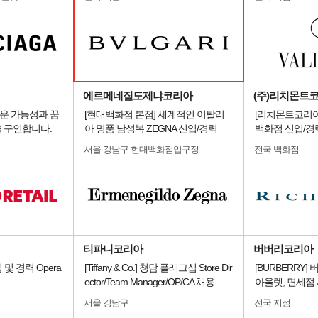
에르메네질도제냐코리아
(주)리치몬트
운 가능성과 꿈
[현대백화점 본점] 세계적인 이탈리
[리치몬트코리아
 구인합니다.
아 명품 남성복 ZEGNA 신입/경력
백화점 신입/경
서울 강남구 현대백화점압구정
전국 백화점
티파니코리아
버버리코리아
입 및 경력 Opera
[Tiffany & Co.] 청담 플래그십 Store Dir
[BURBERRY
ector/Team Manager/OP/CA 채용
아울렛, 면세점 
서울 강남구
전국 지점