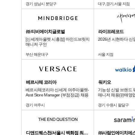
경기 성남시 분당구
대구,경기,서울 지점
㈜ 티비에이치글로벌
라이프레코드
[신세계아울렛 시흥점] 마인드브릿지
2026년 시현하다 신
매니저 구인
부산 해운대구
서울 지점
베르사체 코리아
워키오
베르사체코리아 신세계 여주아울렛-
기능성 신발 브랜드 
Asst Store Manager (부점장급) 채용
매니저 채용(판매영업
경기 여주시
경기 수원시 팔달구
디앤드퀘스천/서울시 백화점 최상급 점
㈜사람인에이치에