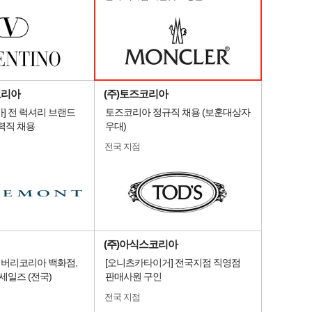
코리아
(주)토즈코리아
] 전 럭셔리 브랜드
토즈코리아 정규직 채용 (보훈대상자
력직 채용
우대)
전국 지점
(주)아식스코리아
] 버버리코리아 백화점,
[오니츠카타이거] 전국지점 직영점
세일즈 (전국)
판매사원 구인
전국 지점