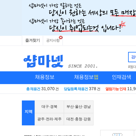
즐겨찾기
공지사항
검
#동
채용정보
채용정보
맵
인재검색
31,070
378
11,
총 채용건
건
당일등록 채용건
건
열람가능 인재
대구·경북
부산·울산·경남
지역
광주·전라·제주
대전·충청·강원