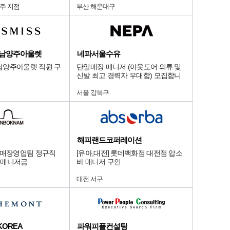
주 지점
부산 해운대구
대남양주아울렛
네파서울수유
남양주아울렛 직원 구
단일매장 매니저 (아웃도어 의류 및
신발 최고 경력자 우대함) 모집합니
다.
서울 강북구
해피랜드코퍼레이션
험매장영업팀 정규직
[유아,대전] 롯데백화점 대전점 압소
~ 매니저급
바 매니저 구인
대전 서구
KOREA
파워피플컨설팅