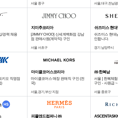
서울 중구
서울,대구,전남광
지미추코리아
쉬즈미스 현
입/경력 채용
[JIMMY CHOO] 신세계백화점 강남
쉬즈미스 현대
점 판매사원(계약직) 구인
인합니다.
서울 서초구
경기 남양주시
마이클코어스코리아
㈜ 한복남
워키오 직영점
마이클코어스 매장 판매직 구인 (전
서울 ] 한복체
)
국)
구인 - 사원급 
서울,경기,부산 지점
서울 종로구
스
피플앤드컴퍼니 ㈜
ASCENTASK