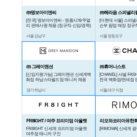
㈜명보아이엔씨
㈜헤라음 스피넬리
[전국] 명보아이엔씨 - 명품시계/주얼
[더현대 서울] 스피
리 판매사원 채용 (정규직-신입/경력)
슨부 팝업 매장 정규
서울 강남구
서울 영등포구
㈜ 그레이맨션
㈜휴머니스트
[신입지원가능] 그레이맨션 신세계백
[CHANEL] 샤넬 FASH
화점 하남스타필드점 매니저 채용
전국 백화점/면세점 
경기 하남시
서울,대구 지점
FR8IGHT / 여주 프리미엄 아울렛
리모와코리아유한
FR8IGHT 신세계 프리미엄 아울렛
[RIMOWA] 신세계 
여주점 매니저 구인