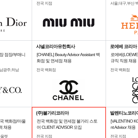
전국 지점
서울,대구,부산 
샤넬코리아유한회사
로에베 코리아
전국 매장 점장/부매니
[CHANEL] Beauty Advisor Assistant 백
로에베(LOEWE
화점 및 면세점 채용
규직 직원 채용
전남광주,하남
전국 백화점
전국 백화점
(주)불가리코리아
발렌티노코리
국 백화점/아울
전국 백화점 및 면세점 불가리 스토
[VALENTINO K
력 채용
어 CLIENT ADVISOR 모집
nt Advisor 채용
아울렛
전국 지점
전국 지점