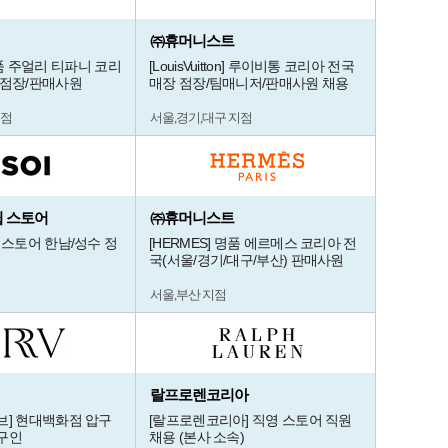
㈜휴머니스트
] 명품 주얼리 티파니 코리
[LouisVuitton] 루이비통 코리아 전국
부점장/판매사원
매장 점장/팀매니저/판매사원 채용
지점
서울,경기,대구 지점
쉽 스토어
㈜휴머니스트
 스토어 한남/성수 정
[HERMES] 명품 에르메스 코리아 전
국(서울/경기/대구/부산) 판매사원
서울,부산 지점
랄프로렌코리아
브] 현대백화점 압구
[랄프로렌코리아] 직영 스토어 직원
구인
채용 (본사 소속)