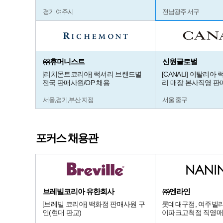
경기 여주시
전남광주 서구
㈜휴머니스트
신원글로벌
[리치몬트코리아] 럭셔리 브랜드별
[CANALI] 이탈리아
전국 판매사원/OP 채용
리 매장 본사직영 판
서울,경기,부산 지점
서울 중구
포커스 채용관
브레빌코리아 유한회사
㈜엔라인
[브레빌 코리아] 백화점 판매사원 구
롯데대구점, 여주빌리
인(현대 판교)
이파크고척점 직영매