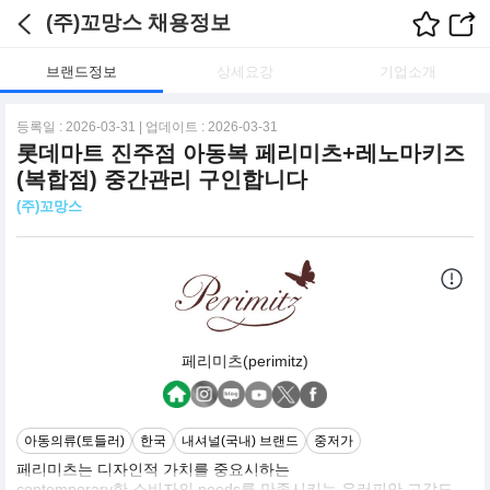
(주)꼬망스 채용정보
브랜드정보
상세요강
기업소개
등록일 : 2026-03-31 | 업데이트 : 2026-03-31
롯데마트 진주점 아동복 페리미츠+레노마키즈
(복합점) 중간관리 구인합니다
(주)꼬망스
페리미츠(perimitz)
아동의류(토들러)
한국
내셔널(국내) 브랜드
중저가
페리미츠는 디자인적 가치를 중요시하는
contemporary한 소비자의 needs를 만족시키는 유러피안 고감도