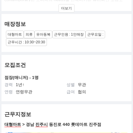
kids wear 입니다
더보기
- 프렌치 감성의 soft taste 가 런던의 도시적인 이미지와 mix된 고급
스러운 스타일
매장정보
- modern feminine 컨셉을 traditional한 style 로 현대에 맞게 재해석
- vintage image를 soft style로 표현
대형마트
의류
유아동복
근무인원 : 1인매장
근무요일 :
근무시간 : 10:30~20:30
모집조건
점장(매니저) - 1명
경력
1년↑
성별
무관
연령
연령무관
급여
협의
근무지정보
대형마트
> 경남
진주시
동진로 440 롯데마트 진주점