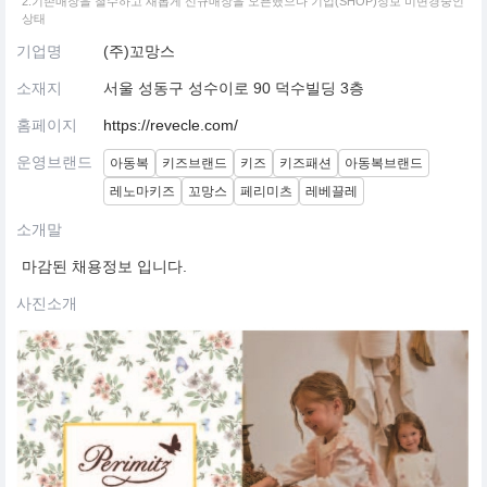
2.기존매장을 철수하고 새롭게 신규매장을 오픈했으나 기업(SHOP)정보 미변경중인
상태
기업명
(주)꼬망스
소재지
서울 성동구 성수이로 90 덕수빌딩 3층
홈페이지
https://revecle.com/
운영브랜드
아동복
키즈브랜드
키즈
키즈패션
아동복브랜드
레노마키즈
꼬망스
페리미츠
레베끌레
소개말
마감된 채용정보 입니다.
사진소개