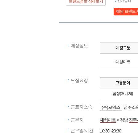
전개형태
브랜드정보 상세보기
해당 브랜드 
매장정보
매장구분
대형마트
모집요강
고용분야
점장(매니저)
근로자소속
(주)꼬망스
점주소속
근무지
대형마트
> 경남
진주
근무일/시간
10:30~20:30