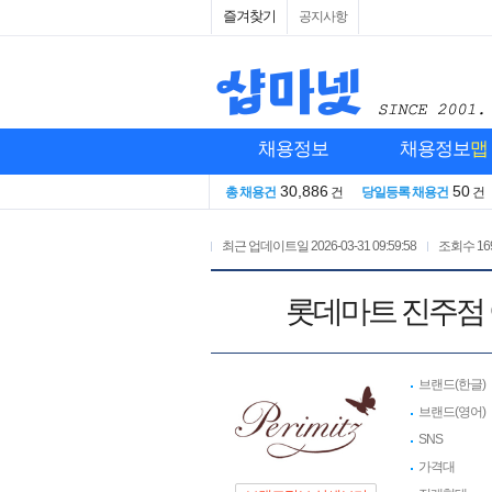
즐겨찾기
공지사항
채용정보
채용정보
맵
30,886
50
총 채용건
건
당일등록 채용건
건
최근 업데이트일
2026-03-31 09:59:58
조회수
16
롯데마트 진주점
브랜드(한글)
브랜드(영어)
SNS
가격대