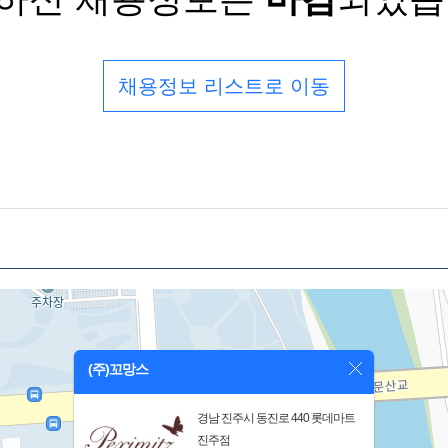
채용정보 리스트로 이동
(주)꼬망스
경남 진주시 동진로 440 롯데마트
진주점