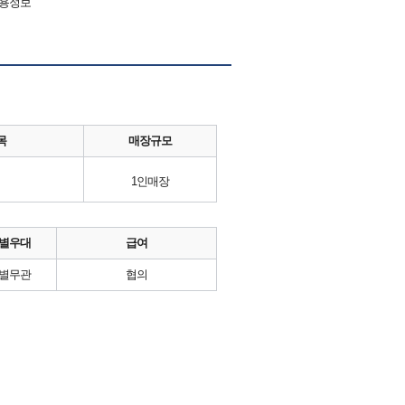
채용정보
목
매장규모
1인매장
별우대
급여
별무관
협의