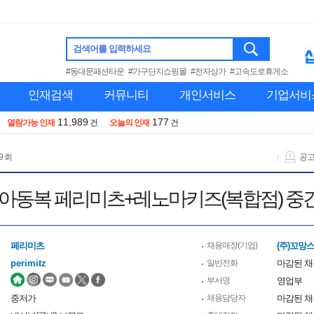
검색어를 입력하세요
#동대문패션타운
#가구단지쇼핑몰
#전자상가
#고속도로휴게소
인재검색
커뮤니티
개인서비스
기업서비
11,989
177
열람가능 인재
건
오늘의 인재
건
9 회
공
 아동복 페리미츠+레노마키즈(복합점) 중
페리미츠
채용매장(기업)
(주)꼬망
perimitz
일반전화
마감된 
부서명
영업부
중저가
채용담당자
마감된 