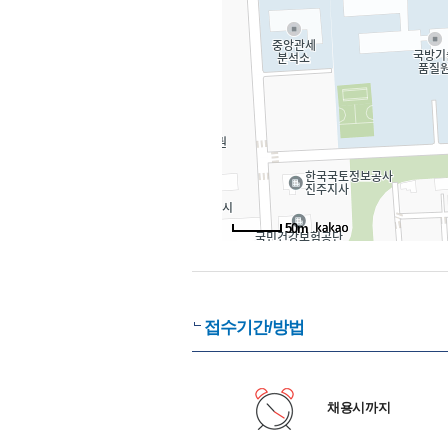
50m
접수기간/방법
채용시까지