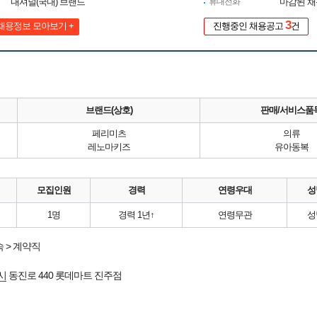
내셔널(국내) 브랜드
휴대전화
마감된 
3
채용정보 모아보기 +
진행중인 채용공고
건
브랜드(상호)
판매/서비스품
페리미츠
의류
레노마키즈
유아동복
모집인원
경력
연령우대
성
1명
경력 1년↑
연령무관
성
 > 계약직
시
동진로 440 롯데마트 진주점