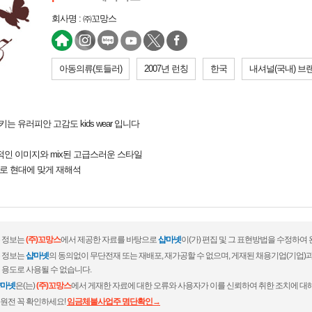
회사명 : ㈜꼬망스
아동의류(토들러)
2007년 런칭
한국
내셔널(국내) 브
시키는 유러피안 고감도 kids wear 입니다
 도시적인 이미지와 mix된 고급스러운 스타일
 style 로 현대에 맞게 재해석
 정보는
(주)꼬망스
에서 제공한 자료를 바탕으로
샵마넷
이(가) 편집 및 그 표현방법을 수정하여
 정보는
샵마넷
의 동의없이 무단전재 또는 재배포, 재가공할 수 없으며, 게재된 채용기업(기업
 용도로 사용될 수 없습니다.
마넷
은(는)
(주)꼬망스
에서 게재한 자료에 대한 오류와 사용자가 이를 신뢰하여 취한 조치에 대해
원전 꼭 확인하세요!
임금체불사업주 명단확인→