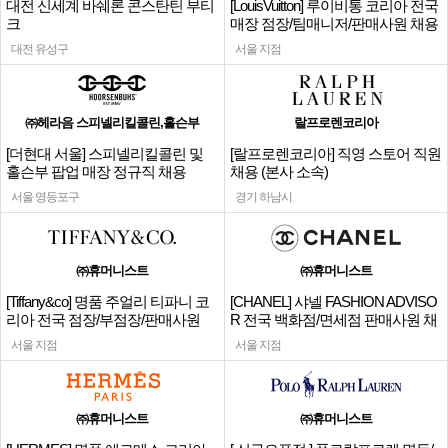
대전 신세계 바쉐론 콘스탄틴 부티
[LouisVuitton] 루이비통 코리아 전국
크
매장 점장/팀매니저/판매사원 채용
대전 유성구
서울 지점
㈜헤라음 스피넬리킬콜린,홀슨부
랄프로렌코리아
[더현대 서울] 스피넬리킬콜린 및
[랄프로렌코리아] 직영 스토어 직원
홀슨부 팝업 매장 정규직 채용
채용 (본사 소속)
서울 영등포구
경기 하남시
㈜휴머니스트
㈜휴머니스트
[Tiffany&co] 명품 주얼리 티파니 코
[CHANEL] 샤넬 FASHION ADVISO
리아 전국 점장/부점장/판매사원
R 전국 백화점/면세점 판매사원 채
용
서울 지점
서울 지점
㈜휴머니스트
㈜휴머니스트