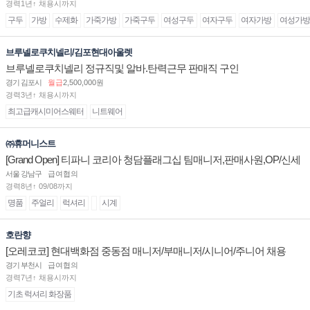
경력1년↑ 채용시까지
구두
가방
수제화
가죽가방
가죽구두
여성구두
여자구두
여자가방
여성가방
브루넬로쿠치넬리/김포현대아울렛
브루넬로쿠치넬리 정규직및 알바.탄력근무 판매직 구인
경기 김포시
월급
2,500,000원
경력3년↑ 채용시까지
최고급캐시미어스웨터
니트웨어
㈜휴머니스트
[Grand Open] 티파니 코리아 청담플래그십 팀매니저,판매사원,OP/신세
계대전 판매사원 채용
서울 강남구
급여협의
경력8년↑ 09/08까지
명품
주얼리
럭셔리
시계
호란향
[오레코코] 현대백화점 중동점 매니저/부매니저/시니어/주니어 채용
경기 부천시
급여협의
경력7년↑ 채용시까지
기초 럭셔리 화장품