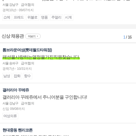
장/부점장/판매사원 채용
서울 강남구
급여협의
경력10년↑ 09/07까지
쇼메
프레드
위블로
명품
주얼리
시계
신상 채용관
더보기
1
/ 16
톰브라운여성(롯데월드타워점)
패션을사랑하는열정을가진직원찾습니다.
서울 송파구
급여협의
경력7년↑ 10/31까지
남성
잡화
향수
갤러리아 꾸레쥬
갤러리아 꾸레쥬에서 주니어분을 구인합니다!
서울 강남구
급여협의
신입 09/08까지
여성의류
현대중동 헨리코튼