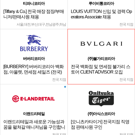
티파니코리아
루이비통코리아
[Tiffany & Co.] 전국 매장 점장/부매
LOUIS VUITTON 신입 및 경력 Op
니저/판매사원 채용
erations Associate 채용
서울,대전,부산,대구,전남광주,하남
전국 지점
버버리코리아
(주)불가리코리아
[BURBERRY] 버버리코리아 백화
전국 백화점 및 면세점 불가리 스
점, 아울렛, 면세점 세일즈 (전국)
토어 CLIENT ADVISOR 모집
전국 지점
전국 지점
이랜드리테일
(주)아식스코리아
이랜드리테일과 새로운 가능성과
[오니츠카타이거] 전국지점 직영
꿈을 펼쳐갈 매니저님을 구인합니
점 판매사원 구인
다.
전국 지점
전국 지점