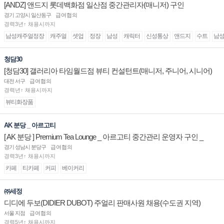
[ANDZ] 앤드지 롯데백화점 일산점 중간관리자(매니저) 구인
경기 고양시 일산동구
급여협의
경력3년↑ 채용시까지
남성캐주얼정장
캐주얼
셋업
정장
남성
캐릭터
신성통상
앤드지
수트
남
청담30
[청담30] 갤러리아 타임월드점 뷰티 컨설턴트(매니저, 주니어, 시니어)
채용
대전 서구
급여협의
경력년↑ 채용시까지
뷰티화장품
AK 분당 _ 아르고티
[ AK 분당 ] Premium Tea Lounge _ 아르고티 중간관리 운영자 구인 _
경기 성남시 분당구
급여협의
경력3년↑ 채용시까지
카페
티카페
커피
베이커리
㈜세정
디디에 두보(DIDIER DUBOT) 주얼리 판매사원 채용(수도권 지역)
서울 지점
급여협의
경력5년↑ 채용시까지