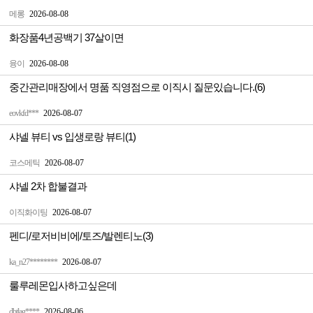
메롱
2026-08-08
화장품4년공백기 37살이면
융이
2026-08-08
중간관리매장에서 명품 직영점으로 이직시 질문있습니다.(6)
eovkfd***
2026-08-07
샤넬 뷰티 vs 입생로랑 뷰티(1)
코스메틱
2026-08-07
샤넬 2차 합불결과
이직화이팅
2026-08-07
펜디/로저비비에/토즈/발렌티노(3)
ka_n27********
2026-08-07
룰루레몬입사하고싶은데
dbtlag****
2026-08-06