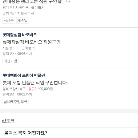
현대중동 헨리코튼 직원 구인합니다
경기 부천시 원미구
급여협의
경력1년↑ 채용시까지
남성복
캐쥬얼
롯데잠실점 바오바오
롯데잠실점 바오바오 직원구인
서울 송파구
급여협의
경력1년↑ 09/08까지
여성가방
롯데백화점 포항점 빈폴맨
롯데 포항 빈폴맨 직원 구인합니다.
경북 포항시 북구
월급
2,400,000원
경력1년↑ 08/21까지
남녀캐주얼의류
샵토크
롤렉스 복지 어떤가요?