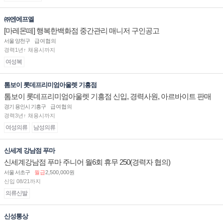
㈜엔에프엘
[마레몬떼] 행복한백화점 중간관리 매니저 구인공고
서울 양천구
급여협의
경력1년↑ 채용시까지
여성복
톰보이 롯데프리미엄아울렛 기흥점
톰보이 롯데프리미엄아울렛 기흥점 신입, 경력사원, 아르바이트 판매
직 구인합니다.
경기 용인시 기흥구
급여협의
경력3년↑ 채용시까지
여성의류
남성의류
신세계 강남점 푸마
신세계강남점 푸마 주니어 월6회 휴무 250(경력자 협의)
서울 서초구
월급
2,500,000원
신입 08/21까지
의류신발
신성통상