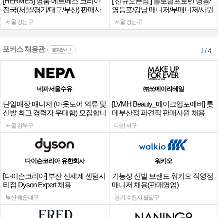
[HERMES] 명품 에르메스 코리아
[ 신규오픈점 ] 폴로랄프로렌 명동/
전국(서울/경기/대구/부산) 판매사
영등포/강남 매니저/부매니저/사원
원
서울 강남구
서울 강남구
포커스 채용관
광고안내
1
/ 4
네파서울수유
㈜쏘메이리테일
단일매장 매니저 (아웃도어 의류 및
[LVMH Beauty_메이크업포에버] 롯
신발 최고 경력자 우대함) 모집합니
데부산점 파견직 판매사원 채용
다.
서울 강북구
대전 서구
다이슨코리아 유한회사
워키오
[다이슨코리아] 부산 신세계 센텀시
기능성 신발 브랜드 워키오 직영점
티점 Dyson Expert 채용
매니저 채용(판매영업)
부산 해운대구
경기 수원시 팔달구