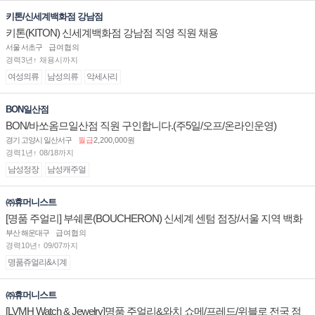
키톤/신세계백화점 강남점
키톤(KITON) 신세계백화점 강남점 직영 직원 채용
서울 서초구
급여협의
경력3년↑ 채용시까지
여성의류
남성의류
악세사리
BON일산점
BON/바쏘옴므일산점 직원 구인합니다.(주5일/오프/온라인운영)
경기 고양시 일산서구
월급
2,200,000원
경력1년↑ 08/18까지
남성정장
남성캐주얼
㈜휴머니스트
[명품 주얼리] 부쉐론(BOUCHERON) 신세계 센텀 점장/서울 지역 백화
점 판매사원 채용
부산 해운대구
급여협의
경력10년↑ 09/07까지
명품쥬얼리&시계
㈜휴머니스트
[LVMH Watch & Jewelry]명품 주얼리&와치 쇼메/프레드/위블로 전국 점