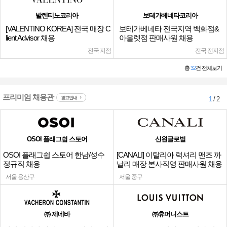
발렌티노코리아
보테가베네타코리아
[VALENTINO KOREA] 전국 매장 C
보테가베네타 전국지역 백화점&
lient Advisor 채용
아울렛점 판매사원 채용
전국 지점
전국 전지점
총
32
건 전체보기
프리미엄 채용관
광고안내
1
/ 2
OSOI 플래그쉽 스토어
신원글로벌
OSOI 플래그쉽 스토어 한남/성수
[CANALI] 이탈리아 럭셔리 맨즈 까
정규직 채용
날리 매장 본사직영 판매사원 채용
서울 용산구
서울 중구
㈜ 제네바
㈜휴머니스트