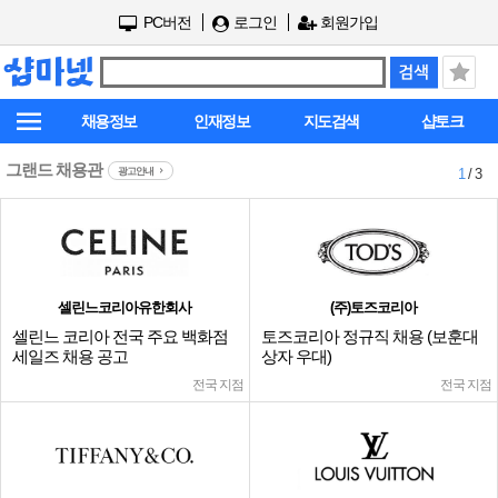
PC버전
로그인
회원가입
채용정보
인재정보
지도검색
샵토크
그랜드 채용관
광고안내
1
/ 3
셀린느코리아유한회사
(주)토즈코리아
셀린느 코리아 전국 주요 백화점
토즈코리아 정규직 채용 (보훈대
세일즈 채용 공고
상자 우대)
전국 지점
전국 지점