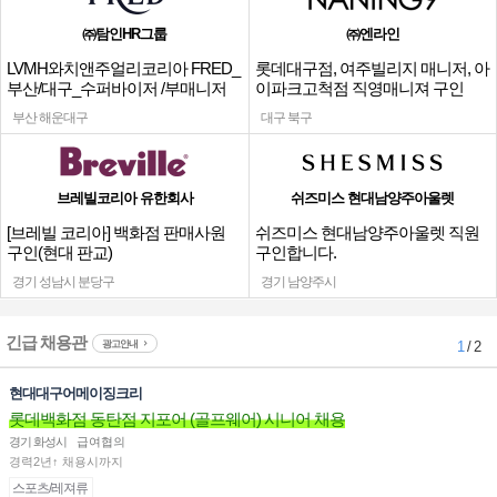
㈜탐인HR그룹
㈜엔라인
LVMH와치앤주얼리코리아 FRED_
롯데대구점, 여주빌리지 매니저, 아
부산/대구_수퍼바이저 /부매니저
이파크고척점 직영매니져 구인
채용
부산 해운대구
대구 북구
브레빌코리아 유한회사
쉬즈미스 현대남양주아울렛
[브레빌 코리아] 백화점 판매사원
쉬즈미스 현대남양주아울렛 직원
구인(현대 판교)
구인합니다.
경기 성남시 분당구
경기 남양주시
긴급 채용관
광고안내
1
/ 2
현대대구어메이징크리
롯데백화점 동탄점 지포어 (골프웨어) 시니어 채용
경기 화성시
급여협의
경력2년↑ 채용시까지
스포츠/레져류