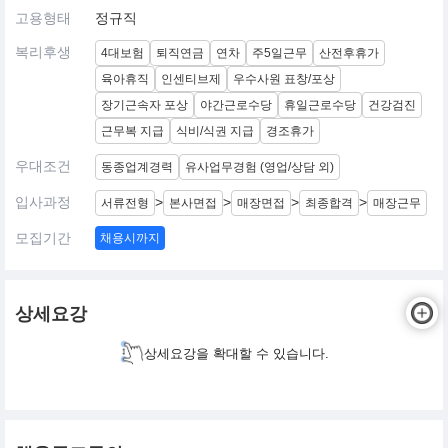
고용형태
정규직
복리후생
4대보험
퇴직연금
연차
주5일근무
산전후휴가
육아휴직
인센티브제
우수사원 표창/포상
장기근속자 포상
야간근로수당
휴일근로수당
건강검진
근무복 지급
식비/식권 지급
경조휴가
우대조건
동종업계경력
유사업무경험 (영업/상담 외)
입사과정
>
>
>
>
서류전형
본사면접
매장면접
최종합격
매장근무
모집기간
채용시까지
상세요강
상세요강을 확대할 수 있습니다.