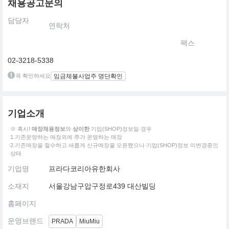
채용공고문의
담당자
연락처
팩스
02-3218-5338
꼭 확인하세요
임금체불사업주 명단확인
기업소개
※ 혹시!
매장채용정보
와
상이한
기업(SHOP)정보일 경우
1.기존운영하는 매장외에 추가 운영하는 매장
2.기존매장을 철수하고 새롭게 신규매장을 오픈했으나 기업(SHOP)정보 미변경중인
상태
기업명
프라다코리아유한회사
소재지
서울강남구압구정로439 대산빌딩
홈페이지
운영브랜드
PRADA
MiuMiu