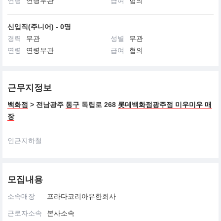
연령
연령무관
급여
협의
신입직(주니어) - 0명
경력
무관
성별
무관
연령
연령무관
급여
협의
근무지정보
백화점
> 전남광주
동구
독립로 268
롯데백화점광주점 미우미우 매
장
인근지하철
모집내용
소속매장
프라다코리아유한회사
근로자소속
본사소속