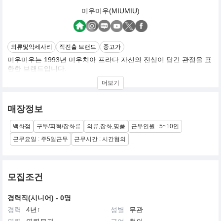
미우미우(MIUMIU)
의류및악세사리
직진출 브랜드
중고가
미우미우는 1993년 미우치아 프라다 자신의 진심이 담긴 관점을 표
한한 브랜드입니다.
미우미우는 여성 내면에 숨겨진 복잡하고 파격적이며 충동적인 특
더보기
성을 반영한 하나의 세계라고 할 수 있습니다.
많은 소비자들에게 매력적이면서도 친근한 미우미우 클럽에 속하고
싶은 열망을 불러일으키면서 '트렌드 메이커'라는 수식어가 잘 어울
매장정보
리는 글로벌 브랜드입니다.
백화점
구두/피혁/잡화류
의류,잡화,명품
근무인원 : 5~10인
근무요일 : 주5일근무
근무시간 : 시간협의
모집조건
경력직(시니어) - 0명
경력
4년↑
성별
무관