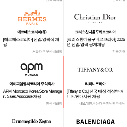
에르메스코리아(유)
크리스챤디올꾸뛰르코리아
[에르메스코리아] 신입/경력직 채
[크리스챤디올꾸뛰르코리아] 2026
용
년 신입/경력 공개채용
서울,대구,부산 백화점
전국 지역
에이피엠엠씨코리아 주식회사
티파니코리아
APM Moncaco Korea Store Manage
[Tiffany & Co.] 전국 매장 점장/부매
r . Sales Associate 채용
니저/판매사원 채용
전국 백화점
서울,대전,부산,대구,전남광주,하남