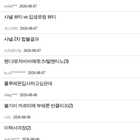
eovkfd***
2026-08-07
샤넬 뷰티 vs 입생로랑 뷰티
코스메틱
2026-08-07
샤넬 2차 합불결과
이직화이팅
2026-08-07
펜디/로저비비에/토즈/발렌티노(3)
ka_n27********
2026-08-07
룰루레몬입사하고싶은데
dbtlag****
2026-08-06
불가리 까르띠에 부쉐론 반클리프(2)
나리
2026-08-06
이력서걱정(2)
dodo34****
2026-08-06