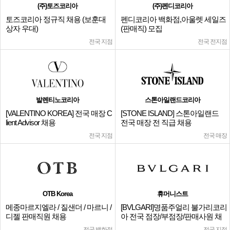
(주)토즈코리아
(주)펜디코리아
토즈코리아 정규직 채용 (보훈대
펜디코리아 백화점,아울렛 세일즈
상자 우대)
(판매직) 모집
전국 지점
전국 전지점
발렌티노코리아
스톤아일랜드코리아
[VALENTINO KOREA] 전국 매장 C
[STONE ISLAND] 스톤아일랜드
lient Advisor 채용
전국 매장 전 직급 채용
전국 지점
전국 매장
OTB Korea
휴머니스트
메종마르지엘라 / 질샌더 / 마르니 /
[BVLGARI]명품주얼리 불가리코리
디젤 판매직원 채용
아 전국 점장/부점장/판매사원 채
용
전국 백화점
전국 지점