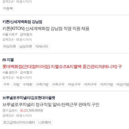
경력1년↑ 채용시까지
아동복
키톤/신세계백화점 강남점
키톤(KITON) 신세계백화점 강남점 직영 직원 채용
서울 서초구
급여협의
경력3년↑ 채용시까지
여성의류
남성의류
악세사리
㈜ 지젤
롯데백화점(건대점/미아점) 지젤슈즈&지젤백 중간관리자(매니저) 구
인합니다
서울 광진구
급여협의
경력1년↑ 채용시까지
구두
가방
수제화
가죽가방
가죽구두
여성구두
여자구두
여자가방
여성가방
브루넬로쿠치넬리/김포현대아울렛
브루넬로쿠치넬리 정규직및 알바.탄력근무 판매직 구인
경기 김포시
월급
2,500,000원
경력3년↑ 채용시까지
최고급캐시미어스웨터
니트웨어