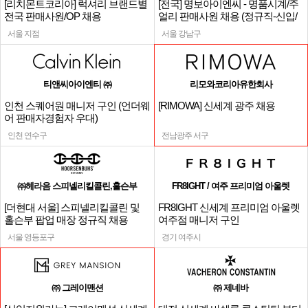
[리치몬트코리아] 럭셔리 브랜드별
[전국] 명보아이엔씨 - 명품시계/주
전국 판매사원/OP 채용
얼리 판매사원 채용 (정규직-신입/
경력)
서울 지점
서울 강남구
티앤씨아이엔티 ㈜
리모와코리아유한회사
인천 스퀘어원 매니저 구인 (언더웨
[RIMOWA] 신세계 광주 채용
어 판매자경험자 우대)
인천 연수구
전남광주 서구
㈜헤라음 스피넬리킬콜린,홀슨부
FR8IGHT / 여주 프리미엄 아울렛
[더현대 서울] 스피넬리킬콜린 및
FR8IGHT 신세계 프리미엄 아울렛
홀슨부 팝업 매장 정규직 채용
여주점 매니저 구인
서울 영등포구
경기 여주시
㈜ 그레이맨션
㈜ 제네바