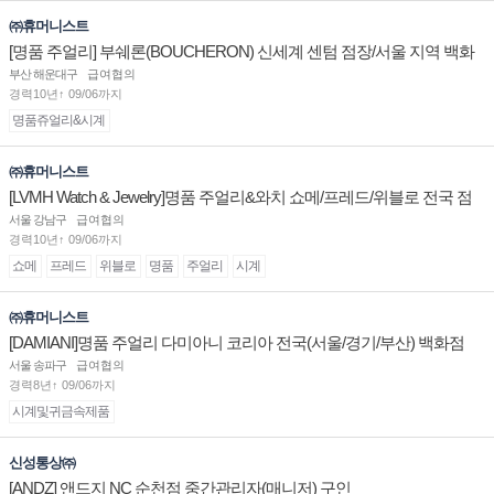
㈜휴머니스트
[명품 주얼리] 부쉐론(BOUCHERON) 신세계 센텀 점장/서울 지역 백화
점 판매사원 채용
부산 해운대구
급여협의
경력10년↑ 09/06까지
명품쥬얼리&시계
㈜휴머니스트
[LVMH Watch & Jewelry]명품 주얼리&와치 쇼메/프레드/위블로 전국 점
장/부점장/판매사원 채용
서울 강남구
급여협의
경력10년↑ 09/06까지
쇼메
프레드
위블로
명품
주얼리
시계
㈜휴머니스트
[DAMIANI]명품 주얼리 다미아니 코리아 전국(서울/경기/부산) 백화점
부점장/판매사원 채용
서울 송파구
급여협의
경력8년↑ 09/06까지
시계및귀금속제품
신성통상㈜
[ANDZ] 앤드지 NC 순천점 중간관리자(매니저) 구인