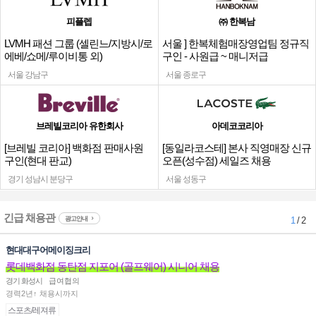
피플렙
㈜ 한복남
LVMH 패션 그룹 (셀린느/지방시/로
서울 ] 한복체험매장영업팀 정규직
에베/쇼메/루이비통 외)
구인 - 사원급 ~ 매니저급
서울 강남구
서울 종로구
브레빌코리아 유한회사
아데코코리아
[브레빌 코리아] 백화점 판매사원
[동일라코스테] 본사 직영매장 신규
구인(현대 판교)
오픈(성수점) 세일즈 채용
경기 성남시 분당구
서울 성동구
긴급 채용관
광고안내
1
/ 2
현대대구어메이징크리
롯데백화점 동탄점 지포어 (골프웨어) 시니어 채용
경기 화성시
급여협의
경력2년↑ 채용시까지
스포츠/레져류