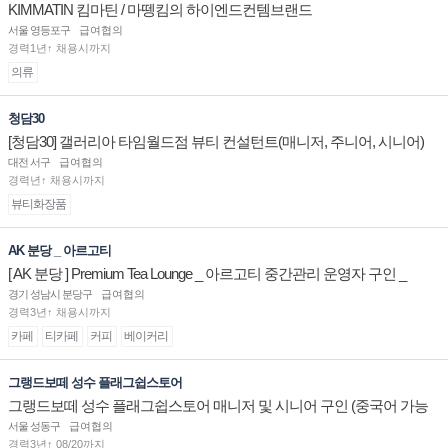
KIMMATIN 킴마틴 / 마뗑킴의 하이엔드컨템브랜드
서울 영등포구
급여협의
경력1년↑ 채용시까지
의류
청담30
[청담30] 갤러리아 타임월드점 뷰티 컨설턴트(매니저, 주니어, 시니어)
채용
대전 서구
급여협의
경력년↑ 채용시까지
뷰티화장품
AK 분당 _ 아르고티
[ AK 분당 ] Premium Tea Lounge _ 아르고티 중간관리 운영자 구인 _
경기 성남시 분당구
급여협의
경력3년↑ 채용시까지
카페
티카페
커피
베이커리
그랭드보떼 성수 플래그쉽스토어
그랭드보떼 성수 플래그쉽스토어 매니저 및 시니어 구인 (중국어 가능
자)
서울 성동구
급여협의
경력3년↑ 08/20까지