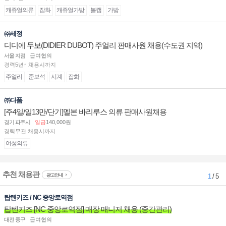
캐쥬얼의류
잡화
캐쥬얼가방
볼캡
가방
㈜세정
디디에 두보(DIDIER DUBOT) 주얼리 판매사원 채용(수도권 지역)
서울 지점
급여협의
경력5년↑ 채용시까지
주얼리
준보석
시계
잡화
㈜다폼
[주4일/일13만/단기]멜본 바리루스 의류 판매사원채용
경기 파주시
일급
140,000원
경력무관 채용시까지
여성의류
추천 채용관
광고안내
1
/ 5
탑텐키즈 / NC 중앙로역점
탑텐키즈 [NC 중앙로역점] 매장 매니저 채용 (중간관리)
대전 중구
급여협의