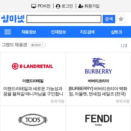
PC버전
로그인
회원가입
채용정보
인재정보
지도검색
샵토크
그랜드 채용관
광고안내
1
/ 3
이랜드리테일
버버리코리아
이랜드리테일과 새로운 가능성과
[BURBERRY] 버버리코리아 백화
꿈을 펼쳐갈 매니저님을 구인합니
점, 아울렛, 면세점 세일즈 (전국)
다.
전국 지점
전국 지점