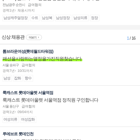
전남광주 순천시
급여협의
경력1년↑ 채용시까지
남성캐주얼정장
수트
남성복
남성정장
남성의류
정장
신상 채용관
더보기
1
/ 16
톰브라운여성(롯데월드타워점)
패션을사랑하는열정을가진직원찾습니다.
서울 송파구
급여협의
경력7년↑ 10/31까지
남성
잡화
향수
룩캐스트 롯데아울렛 서울역점
룩캐스트 롯데아울렛 서울역점 정직원 구인합니다
서울 용산구
급여협의
경력1년↑ 09/04까지
여성의류
여성잡화
루에브르 롯데인천