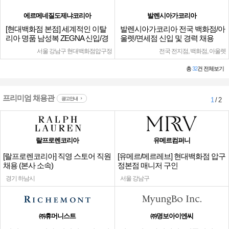
에르메네질도제냐코리아
발렌시아가코리아
[현대백화점 본점] 세계적인 이탈
발렌시아가코리아 전국 백화점/아
리아 명품 남성복 ZEGNA 신입/경
울렛/면세점 신입 및 경력 채용
력
서울 강남구 현대백화점압구정
전국 전지점, 백화점, 아울렛
총
32
건 전체보기
프리미엄 채용관
광고안내
1
/ 2
랄프로렌코리아
유메르컴퍼니
[랄프로렌코리아] 직영 스토어 직원
[유메르/메르레브] 현대백화점 압구
채용 (본사 소속)
정본점 매니저 구인
경기 하남시
서울 강남구
㈜휴머니스트
㈜명보아이엔씨