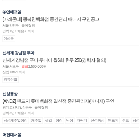
㈜엔에프엘
[마레몬떼] 행복한백화점 중간관리 매니저 구인공고
서울 양천구
급여협의
경력1년↑ 채용시까지
여성복
신세계 강남점 푸마
신세계강남점 푸마 주니어 월6회 휴무 250(경력자 협의)
서울 서초구
월급
2,500,000원
신입 08/21까지
의류신발
신성통상
[ANDZ] 앤드지 롯데백화점 일산점 중간관리자(매니저) 구인
경기 고양시 일산동구
급여협의
경력3년↑ 채용시까지
남성캐주얼정장
캐주얼
셋업
정장
남성
캐릭터
신성통상
앤드지
수트
남
더현대서울