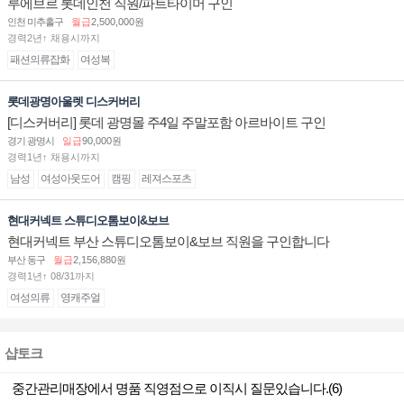
루에브르 롯데인천 직원/파트타이머 구인
인천 미추홀구
월급
2,500,000원
경력2년↑ 채용시까지
패션의류잡화
여성복
롯데광명아울렛 디스커버리
[디스커버리] 롯데 광명몰 주4일 주말포함 아르바이트 구인
경기 광명시
일급
90,000원
경력1년↑ 채용시까지
남성
여성아웃도어
캠핑
레져스포츠
현대커넥트 스튜디오톰보이&보브
현대커넥트 부산 스튜디오톰보이&보브 직원을 구인합니다
부산 동구
월급
2,156,880원
경력1년↑ 08/31까지
여성의류
영캐주얼
샵토크
중간관리매장에서 명품 직영점으로 이직시 질문있습니다.(6)