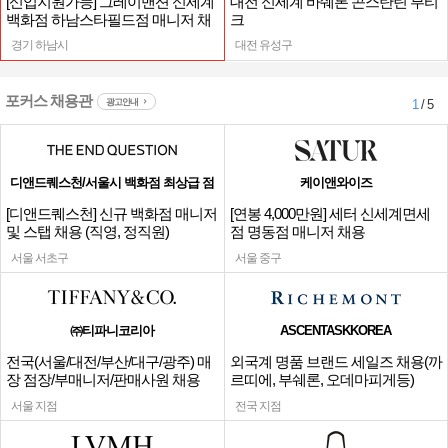
[신입지원가능] 그레이맨션 신세계
대전 신세계 바쉐론 콘스탄틴 부티
백화점 하남스타필드점 매니저 채
크
용
경기 하남시
대전 유성구
포커스 채용관
광고안내
1
/ 5
디앤드퀘스천/서울시 백화점 최상급 점
케이앤와이즈
[디앤드퀘스천] 신규 백화점 매니저
[연봉 4,000만원] 세터 신세계면세
및 스탭 채용 (직영, 정직원)
점 명동점 매니저 채용
서울 서초구
서울 중구
㈜티파니코리아
ASCENTASKKOREA
전국(서울/대전/부산/대구/광주) 매
외국계 명품 브랜드 세일즈 채용(까
장 점장/부매니저/판매사원 채용
르띠에, 부쉐론, 오데마피게등)
서울 지점
전국 지점