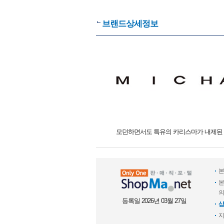
브랜드상세정보
모던하면서도 특유의 카리스마가 내제된 
본
본
의
등록일 2026년 03월 27일
샵
지