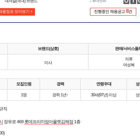
내셔널(국내) 브랜드
휴대전화
8
채용정보 모아보기 +
진행중인 채용공고
건
브랜드(상호)
판매/서비스품
의류
미샤
여성복
모집인원
경력
연령우대
성
1명
경력 1년↑
30세(97년) 이상
성
정규직
시
장유로 469
롯데프리미엄아울렛김해점
1층
00)