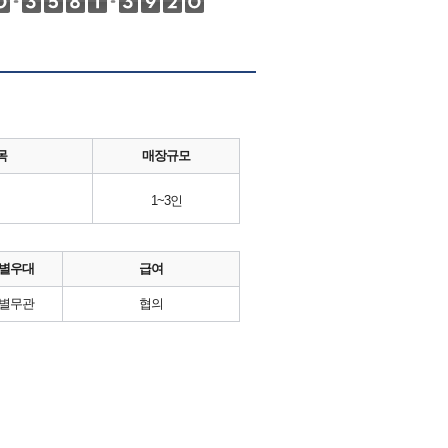
목
매장규모
1~3인
별우대
급여
별무관
협의