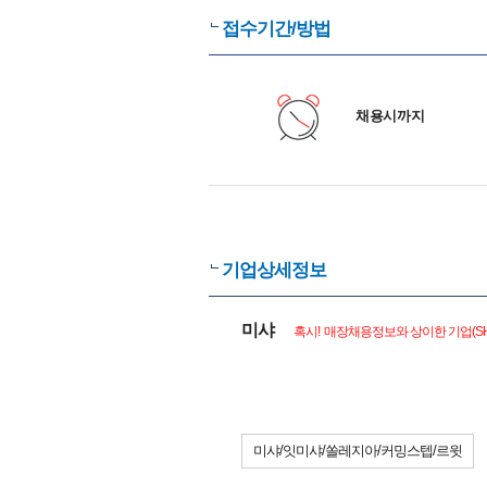
접수기간/방법
채용시까지
기업상세정보
미샤
혹시! 매장채용정보와 상이한 기업(S
미샤/잇미샤/쏠레지아/커밍스텝/르윗