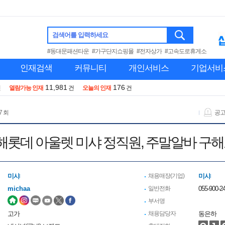
검색어를 입력하세요
#동대문패션타운
#가구단지쇼핑몰
#전자상가
#고속도로휴게소
인재검색
커뮤니티
개인서비스
기업서비
11,981
176
건
열람가능 인재
건
오늘의 인재
건
7 회
공
해롯데 아울렛 미샤 정직원, 주말알바 구해
미샤
채용매장(기업)
미샤
michaa
일반전화
055-900-2
부서명
고가
채용담당자
동은하