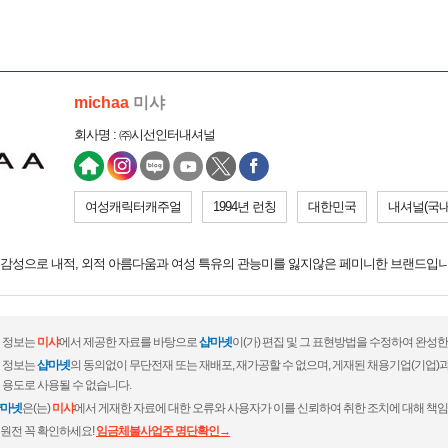
michaa
미샤
회사명 : ㈜시선인터내셔널
여성캐릭터캐주얼
1994년 런칭
대한민국
내셔널(국내
감성으로 내적, 외적 아름다움과 여성 특유의 관능미를 잃지않은 페미니한 브랜드입니
 정보는
미샤
에서 제공한 자료를 바탕으로
샵마넷
이(가) 편집 및 그 표현방법을 수정하여 완성한
 정보는
샵마넷
의 동의없이 무단전재 또는 재배포, 재가공할 수 없으며, 게재된 채용기업(기업
 용도로 사용될 수 없습니다.
마넷
은(는)
미샤
에서 게재한 자료에 대한 오류와 사용자가 이를 신뢰하여 취한 조치에 대해 책임
원전 꼭 확인하세요!
임금체불사업주 명단확인→