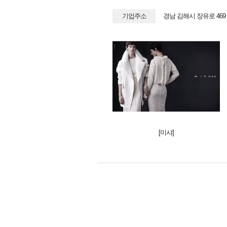
기업주소
경남 김해시 장유로 46
[미샤]