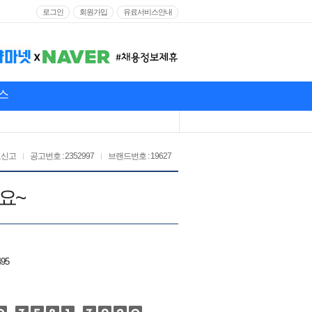
로그인
회원가입
유료서비스안내
스
고신고
공고번호 : 2352997
브랜드번호 : 19627
요~
495