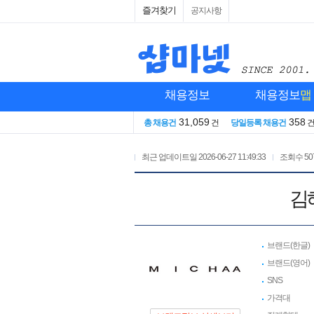
즐겨찾기
공지사항
채용정보
채용정보
맵
31,059
358
총 채용건
건
당일등록 채용건
최근 업데이트일
2026-06-27 11:49:33
조회수
50
김
브랜드(한글)
브랜드(영어)
SNS
가격대