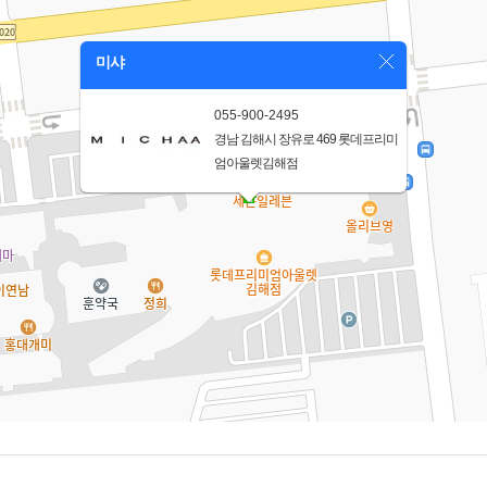
미샤
055-900-2495
경남 김해시 장유로 469 롯데프리미
엄아울렛김해점