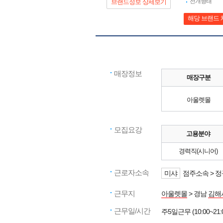
전개형태
브랜드정보 상세보기
해당 브랜드 
매장정보
매장구분
아울렛몰
모집요강
고용분야
경력직(시니어)
근로자소속
미샤
점주소속 > 
근무지
아울렛몰
> 경남
김해
근무일/시간
주5일근무 (10:00~21: