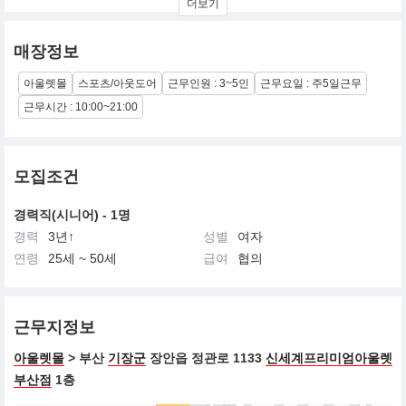
더보기
매장정보
아울렛몰
스포츠/아웃도어
근무인원 : 3~5인
근무요일 : 주5일근무
근무시간 : 10:00~21:00
모집조건
경력직(시니어) - 1명
경력
3년↑
성별
여자
연령
25세 ~ 50세
급여
협의
근무지정보
아울렛몰
> 부산
기장군
장안읍 정관로 1133
신세계프리미엄아울렛
부산점
1층