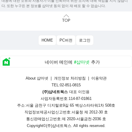
내용에 대한 오류와 사용자가 이를 신뢰하여 취한 조치에 대해 책임을 지지 않습니
다. 또한 누구든 본 정보를 샵마넷 동의 없이 재 배포 할 수 없습니다.
HOME
PC버전
로그인
네이버 메인에
#샵마넷
추가
About 샵마넷
|
개인정보 처리방침
|
이용약관
TEL:02-851-0815
(주)샵네트웍스
대표 이인용
사업자등록번호:114-87-01861
주소:서울 금천구 디지털로9길 65 백상스타타워1차 508호
직업정보제공사업신고번호:
서울청 제 2012-30 호
통신판매업신고번호:
제 2020-서울금천-2036 호
Copyright©
(주)샵네트웍스
. All rights reserved.