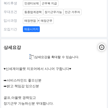
복리후생
인센티브제
근무복 지급
우대조건
동종업계경력
장기근무가능
인근 거주자
입사과정
>
매장면접
매장근무
모집기간
채용시까지
상세요강
상세요강을 확대할 수 있습니다.
♥️신세계아울렛 지포어에서 시니어 구합니다♥️
➡️서비스마인드 좋으신분
➡️밝고 책임감 있으신분
골프,아울렛 경력있고
장기근무 가능하신분 우대합니다.