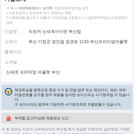
※ 혹시!
매장채용정보
와
상이한
기업(SHOP)정보일 경우
1.기존운영하는 매장외에 추가 운영하는 매장
2.기존매장을 철수하고 새롭게 신규매장을 오픈했으나 기업(SHOP)정보 미변경중인
상태
기업명
지포어 신세계사이먼 부산점
소재지
부산 기장군 장안읍 정관로 1133 부산프리미엄아울렛
홈페이지
소개말
신세계 프리미엄 아울렛 부산
채권추심을 명목으로 현금 수거 및 전달 업무 또는 체크카드, 계좌, 계좌
비밀번호를 요구할 경우 채용을 빙자한 보이스피싱 사기범죄일 수 있습니
다.
※ 보이스피싱 범죄에 가담하면 사기방조죄로 처벌받을수 있습니다.
부적합 공고/마감된 채용정보 신고
※ 본 정보는 지포어 신세계사이먼 부산점 에서 제공한 자료이며, 샵마넷은 기재된