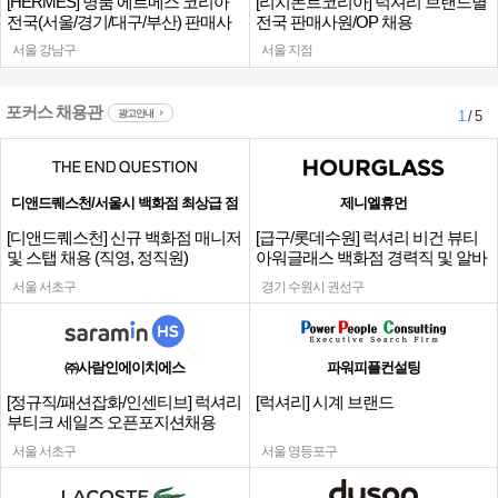
[HERMES] 명품 에르메스 코리아
[리치몬트코리아] 럭셔리 브랜드별
전국(서울/경기/대구/부산) 판매사
전국 판매사원/OP 채용
원
서울 강남구
서울 지점
포커스 채용관
광고안내
1
/ 5
디앤드퀘스천/서울시 백화점 최상급 점
제니엘휴먼
[디앤드퀘스천] 신규 백화점 매니저
[급구/롯데수원] 럭셔리 비건 뷰티
및 스탭 채용 (직영, 정직원)
아워글래스 백화점 경력직 및 알바
채용
서울 서초구
경기 수원시 권선구
㈜사람인에이치에스
파워피플컨설팅
[정규직/패션잡화/인센티브] 럭셔리
[럭셔리] 시계 브랜드
부티크 세일즈 오픈포지션채용
서울 서초구
서울 영등포구