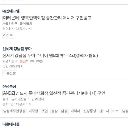
㈜엔에프엘
[마레몬떼] 행복한백화점 중간관리 매니저 구인공고
서울 양천구
급여협의
경력1년↑ 채용시까지
여성복
신세계 강남점 푸마
신세계강남점 푸마 주니어 월6회 휴무 250(경력자 협의)
서울 서초구
월급
2,500,000원
신입 08/21까지
의류신발
신성통상
[ANDZ] 앤드지 롯데백화점 일산점 중간관리자(매니저) 구인
경기 고양시 일산동구
급여협의
경력3년↑ 채용시까지
남성캐주얼정장
캐주얼
셋업
정장
남성
캐릭터
신성통상
앤드지
수트
남
더현대서울