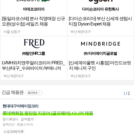
아데코코리아
다이슨코리아 유한회사
[동일라코스테] 본사 직영매장 신규
[다이슨코리아] 부산 신세계 센텀시
오픈(성수점) 세일즈 채용
티점 Dyson Expert 채용
서울 성동구
부산 해운대구
㈜탐인HR그룹
㈜ 티비에이치글로벌
LVMH와치앤주얼리코리아 FRED_
[신세계아울렛 시흥점] 마인드브릿
부산/대구_수퍼바이저 /부매니저
지 매니저 구인
채용
부산 해운대구
부산 해운대구
긴급 채용관
광고안내
1
/ 2
현대대구어메이징크리
롯데백화점 동탄점 지포어 (골프웨어) 시니어 채용
경기 화성시
급여협의
경력2년↑ 채용시까지
스포츠/레져류