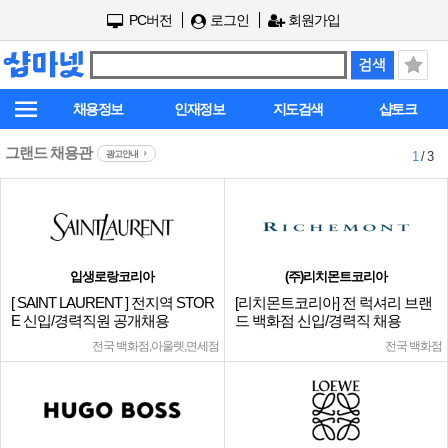
PC버전
로그인
회원가입
채용정보
인재정보
지도검색
샵토크
그랜드 채용관
광고안내
1
/ 3
입생로랑코리아
(주)리치몬트코리아
[ SAINT LAURENT ] 전지역 STOR
[리치몬트코리아] 전 럭셔리 브랜
E 신입/경력직원 공개채용
드 백화점 신입/경력직 채용
전국 백화점,아울렛,면세점
전국 백화점