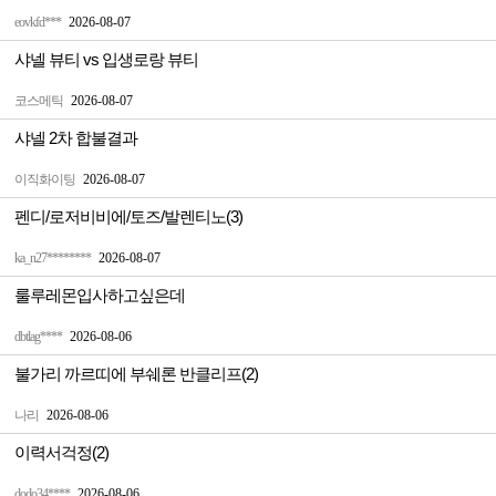
eovkfd***
2026-08-07
샤넬 뷰티 vs 입생로랑 뷰티
코스메틱
2026-08-07
샤넬 2차 합불결과
이직화이팅
2026-08-07
펜디/로저비비에/토즈/발렌티노(3)
ka_n27********
2026-08-07
룰루레몬입사하고싶은데
dbtlag****
2026-08-06
불가리 까르띠에 부쉐론 반클리프(2)
나리
2026-08-06
이력서걱정(2)
dodo34****
2026-08-06