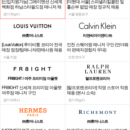
[신입지원가능] 그레이맨션 신세계
[더현대 서울] 스피넬리킬콜린 및
백화점 하남스타필드점 매니저 채
홀슨부 팝업 매장 정규직 채용
용
경기 하남시
서울 영등포구
㈜휴머니스트
티앤씨아이엔티 ㈜
[LouisVuitton] 루이비통 코리아 전국
인천 스퀘어원 매니저 구인 (언더웨
매장 점장/팀매니저/판매사원 채용
어 판매자경험자 우대)
서울 지점
인천 연수구
FR8IGHT / 여주 프리미엄 아울렛
랄프로렌코리아
FR8IGHT 신세계 프리미엄 아울렛
[랄프로렌코리아] 직영 스토어 직원
여주점 매니저 구인
채용 (본사 소속)
경기 여주시
경기 하남시
㈜휴머니스트
㈜휴머니스트