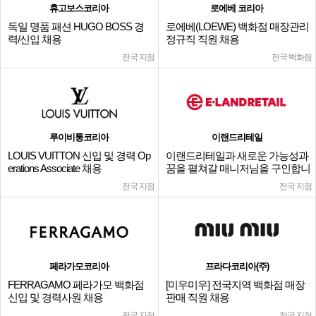
휴고보스코리아
로에베 코리아
독일 명품 패션 HUGO BOSS 경
로에베(LOEWE) 백화점 매장관리
력/신입 채용
정규직 직원 채용
전국 지점
전국 백화점
루이비통코리아
이랜드리테일
LOUIS VUITTON 신입 및 경력 Op
이랜드리테일과 새로운 가능성과
erations Associate 채용
꿈을 펼쳐갈 매니저님을 구인합니
다.
전국 지점
전국 지점
페라가모코리아
프라다코리아(주)
FERRAGAMO 페라가모 백화점
[미우미우] 전국지역 백화점 매장
신입 및 경력사원 채용
판매 직원 채용
전국 지점
전국 지점