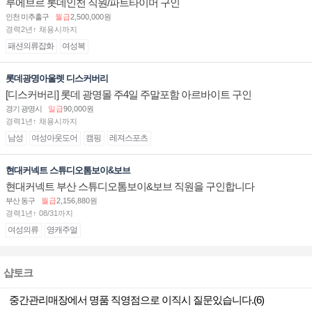
루에브르 롯데인천 직원/파트타이머 구인
인천 미추홀구
월급
2,500,000원
경력2년↑ 채용시까지
패션의류잡화
여성복
롯데광명아울렛 디스커버리
[디스커버리] 롯데 광명몰 주4일 주말포함 아르바이트 구인
경기 광명시
일급
90,000원
경력1년↑ 채용시까지
남성
여성아웃도어
캠핑
레져스포츠
현대커넥트 스튜디오톰보이&보브
현대커넥트 부산 스튜디오톰보이&보브 직원을 구인합니다
부산 동구
월급
2,156,880원
경력1년↑ 08/31까지
여성의류
영캐주얼
샵토크
중간관리매장에서 명품 직영점으로 이직시 질문있습니다.(6)