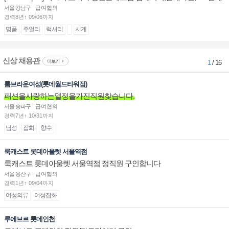
계대전 판매사원 채용
서울 강남구
급여협의
경력8년↑ 09/06까지
명품
주얼리
럭셔리
시계
신상 채용관
더보기
1
/ 16
톰브라운여성(롯데월드타워점)
패션을사랑하는열정을가진직원찾습니다.
서울 송파구
급여협의
경력7년↑ 10/31까지
남성
잡화
향수
룩캐스트 롯데아울렛 서울역점
룩캐스트 롯데아울렛 서울역점 정직원 구인합니다
서울 용산구
급여협의
경력1년↑ 09/04까지
여성의류
여성잡화
루에브르 롯데인천