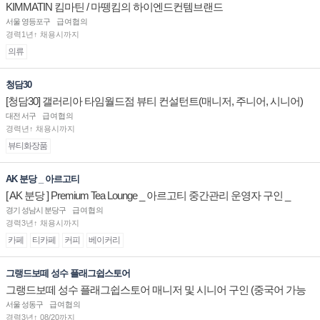
KIMMATIN 킴마틴 / 마뗑킴의 하이엔드컨템브랜드
서울 영등포구
급여협의
경력1년↑ 채용시까지
의류
청담30
[청담30] 갤러리아 타임월드점 뷰티 컨설턴트(매니저, 주니어, 시니어)
채용
대전 서구
급여협의
경력년↑ 채용시까지
뷰티화장품
AK 분당 _ 아르고티
[ AK 분당 ] Premium Tea Lounge _ 아르고티 중간관리 운영자 구인 _
경기 성남시 분당구
급여협의
경력3년↑ 채용시까지
카페
티카페
커피
베이커리
그랭드보떼 성수 플래그쉽스토어
그랭드보떼 성수 플래그쉽스토어 매니저 및 시니어 구인 (중국어 가능
자)
서울 성동구
급여협의
경력3년↑ 08/20까지