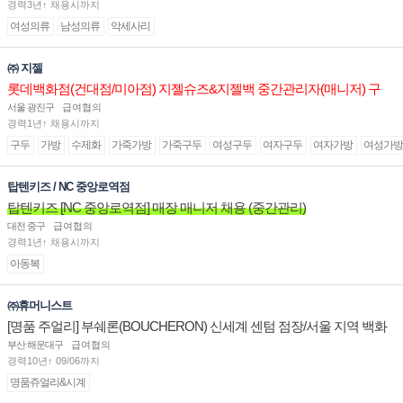
경력3년↑ 채용시까지
여성의류
남성의류
악세사리
㈜ 지젤
롯데백화점(건대점/미아점) 지젤슈즈&지젤백 중간관리자(매니저) 구
인합니다
서울 광진구
급여협의
경력1년↑ 채용시까지
구두
가방
수제화
가죽가방
가죽구두
여성구두
여자구두
여자가방
여성가방
탑텐키즈 / NC 중앙로역점
탑텐키즈 [NC 중앙로역점] 매장 매니저 채용 (중간관리)
대전 중구
급여협의
경력1년↑ 채용시까지
아동복
㈜휴머니스트
[명품 주얼리] 부쉐론(BOUCHERON) 신세계 센텀 점장/서울 지역 백화
점 판매사원 채용
부산 해운대구
급여협의
경력10년↑ 09/06까지
명품쥬얼리&시계