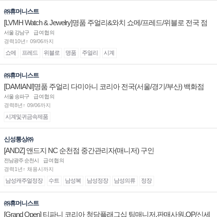
㈜휴머니스트
[LVMH Watch & Jewelry]명품 주얼리&와치 쇼메/프레드/위블로 전국 점
장/부점장/판매사원 채용
서울 강남구
급여협의
경력10년↑ 09/06까지
쇼메
프레드
위블로
명품
주얼리
시계
㈜휴머니스트
[DAMIANI]명품 주얼리 다미아니 코리아 전국(서울/경기/부산) 백화점
부점장/판매사원 채용
서울 송파구
급여협의
경력8년↑ 09/06까지
시계및귀금속제품
신성통상㈜
[ANDZ] 앤드지 NC 순천점 중간관리자(매니저) 구인
전남광주 순천시
급여협의
경력1년↑ 채용시까지
남성캐주얼정장
수트
남성복
남성정장
남성의류
정장
㈜휴머니스트
[Grand Open] 티파니 코리아 청담플래그십 팀매니저,판매사원,OP/신세