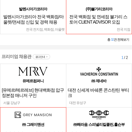
발렌시아가코리아
(주)불가리코리아
발렌시아가코리아 전국 백화점/아
전국 백화점 및 면세점 불가리 스
울렛/면세점 신입 및 경력 채용
토어 CLIENT ADVISOR 모집
전국 전지점, 백화점, 아울렛
전국 지점
총
32
건 전체보기
프리미엄 채용관
광고안내
1
/ 2
유메르컴퍼니
㈜ 제네바
[유메르/메르레브] 현대백화점 압구
대전 신세계 바쉐론 콘스탄틴 부티
정본점 매니저 구인
크
서울 강남구
대전 유성구
㈜ 그레이맨션
㈜헤라음 스피넬리킬콜린,홀슨부