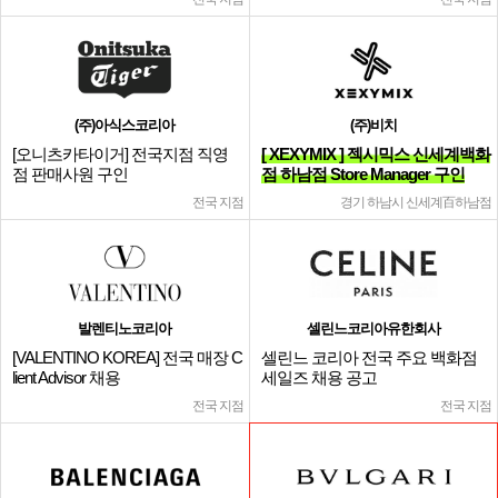
(주)아식스코리아
(주)비치
[오니츠카타이거] 전국지점 직영
[ XEXYMIX ] 젝시믹스 신세계백화
점 판매사원 구인
점 하남점 Store Manager 구인
전국 지점
경기 하남시 신세계百하남점
발렌티노코리아
셀린느코리아유한회사
[VALENTINO KOREA] 전국 매장 C
셀린느 코리아 전국 주요 백화점
lient Advisor 채용
세일즈 채용 공고
전국 지점
전국 지점