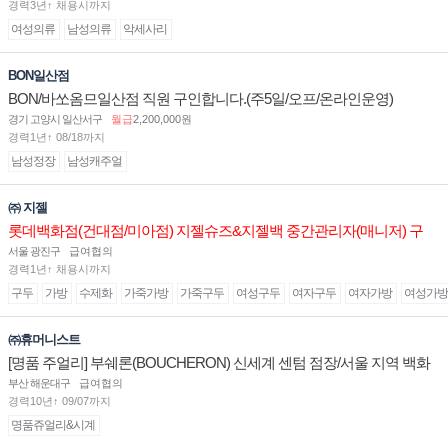
경력3년↑ 채용시까지
여성의류
남성의류
악세사리
BON일산점
BON/바쏘옴므일산점 직원 구인합니다.(주5일/오프/온라인운영)
경기 고양시 일산서구
월급
2,200,000원
경력1년↑ 08/18까지
남성정장
남성캐주얼
㈜ 지젤
롯데백화점(건대점/미아점) 지젤슈즈&지젤백 중간관리자(매니저) 구
인합니다
서울 광진구
급여협의
경력1년↑ 채용시까지
구두
가방
수제화
가죽가방
가죽구두
여성구두
여자구두
여자가방
여성가방
㈜휴머니스트
[명품 주얼리] 부쉐론(BOUCHERON) 신세계 센텀 점장/서울 지역 백화
점 판매사원 채용
부산 해운대구
급여협의
경력10년↑ 09/07까지
명품쥬얼리&시계