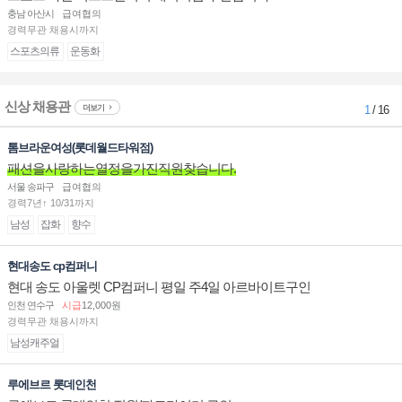
충남 아산시
급여협의
경력무관 채용시까지
스포츠의류
운동화
신상 채용관
더보기
1
/ 16
톰브라운여성(롯데월드타워점)
패션을사랑하는열정을가진직원찾습니다.
서울 송파구
급여협의
경력7년↑ 10/31까지
남성
잡화
향수
현대송도 cp컴퍼니
현대 송도 아울렛 CP컴퍼니 평일 주4일 아르바이트구인
인천 연수구
시급
12,000원
경력무관 채용시까지
남성캐주얼
루에브르 롯데인천