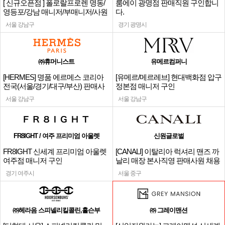
[ 신규오픈점 ] 폴로랄프로렌 명동/
룸에이 광명점 판매직원 구인합니
영등포/강남 매니저/부매니저/사원
다.
서울 강남구
경기 광명시
㈜휴머니스트
유메르컴퍼니
[HERMES] 명품 에르메스 코리아
[유메르/메르레브] 현대백화점 압구
전국(서울/경기/대구/부산) 판매사
정본점 매니저 구인
원
서울 강남구
서울 강남구
FR8IGHT / 여주 프리미엄 아울렛
신원글로벌
FR8IGHT 신세계 프리미엄 아울렛
[CANALI] 이탈리아 럭셔리 맨즈 까
여주점 매니저 구인
날리 매장 본사직영 판매사원 채용
경기 여주시
서울 중구
㈜헤라음 스피넬리킬콜린,홀슨부
㈜ 그레이맨션