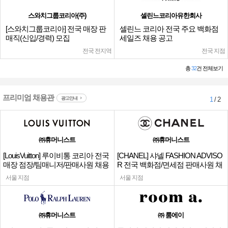
스와치그룹코리아(주)
셀린느코리아유한회사
[스와치그룹코리아] 전국 매장 판
셀린느 코리아 전국 주요 백화점
매직(신입/경력) 모집
세일즈 채용 공고
전국 전지역
전국 지점
총
32
건 전체보기
프리미엄 채용관
광고안내
1
/ 2
㈜휴머니스트
㈜휴머니스트
[LouisVuitton] 루이비통 코리아 전국
[CHANEL] 샤넬 FASHION ADVISO
매장 점장/팀매니저/판매사원 채용
R 전국 백화점/면세점 판매사원 채
용
서울 지점
서울 지점
㈜휴머니스트
㈜ 룸에이