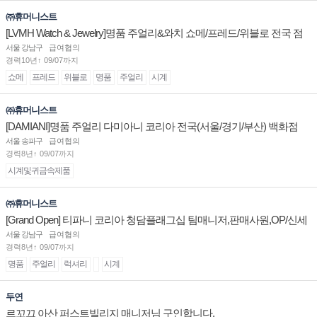
㈜휴머니스트
[LVMH Watch & Jewelry]명품 주얼리&와치 쇼메/프레드/위블로 전국 점
장/부점장/판매사원 채용
서울 강남구
급여협의
경력10년↑ 09/07까지
쇼메
프레드
위블로
명품
주얼리
시계
㈜휴머니스트
[DAMIANI]명품 주얼리 다미아니 코리아 전국(서울/경기/부산) 백화점
부점장/판매사원 채용
서울 송파구
급여협의
경력8년↑ 09/07까지
시계및귀금속제품
㈜휴머니스트
[Grand Open] 티파니 코리아 청담플래그십 팀매니저,판매사원,OP/신세
계대전 판매사원 채용
서울 강남구
급여협의
경력8년↑ 09/07까지
명품
주얼리
럭셔리
시계
두연
르꼬끄 아산 퍼스트빌리지 매니저님 구인합니다.