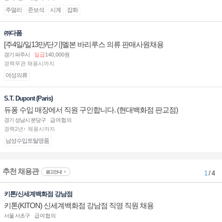
주얼리
준보석
시계
잡화
㈜다폼
[주4일/일13만/단기]멜본 바리루스 의류 판매사원채용
경기 파주시
일급
140,000원
경력무관 채용시까지
여성의류
S.T. Dupont (Paris)
듀퐁 수입 매장에서 직원 구인합니다. (현대백화점 판교점)
경기 성남시 분당구
급여협의
경력2년↑ 채용시까지
남성수입토탈명품
추천 채용관
광고안내
1
/ 4
키톤/신세계백화점 강남점
키톤(KITON) 신세계백화점 강남점 직영 직원 채용
서울 서초구
급여협의