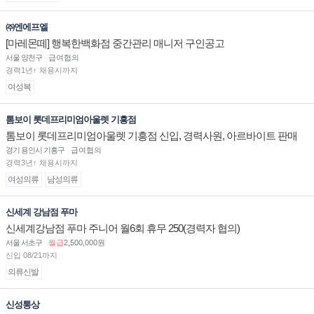
㈜엔에프엘
[마레몬떼] 행복한백화점 중간관리 매니저 구인공고
서울 양천구
급여협의
경력1년↑ 채용시까지
여성복
톰보이 롯데프리미엄아울렛 기흥점
톰보이 롯데프리미엄아울렛 기흥점 신입, 경력사원, 아르바이트 판매
직 구인합니다.
경기 용인시 기흥구
급여협의
경력3년↑ 채용시까지
여성의류
남성의류
신세계 강남점 푸마
신세계강남점 푸마 주니어 월6회 휴무 250(경력자 협의)
서울 서초구
월급
2,500,000원
신입 08/21까지
의류신발
신성통상