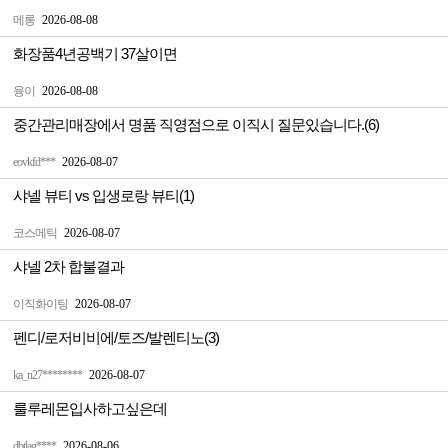
메롱
2026-08-08
화장품4년공백기 37살이면
융이
2026-08-08
중간관리매장에서 명품 직영점으로 이직시 질문있습니다.(6)
eovkfd***
2026-08-07
샤넬 뷰티 vs 입생로랑 뷰티(1)
코스메틱
2026-08-07
샤넬 2차 합불결과
이직화이팅
2026-08-07
펜디/로저비비에/토즈/발렌티노(3)
ka_n27********
2026-08-07
룰루레몬입사하고싶은데
dbtlag****
2026-08-06