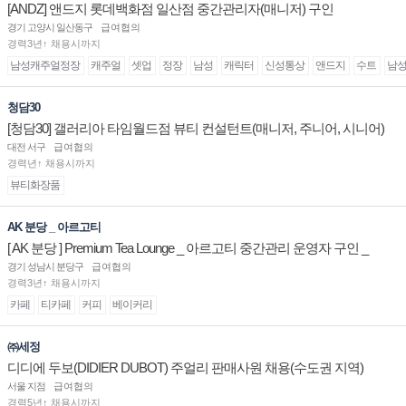
[ANDZ] 앤드지 롯데백화점 일산점 중간관리자(매니저) 구인
경기 고양시 일산동구
급여협의
경력3년↑ 채용시까지
남성캐주얼정장
캐주얼
셋업
정장
남성
캐릭터
신성통상
앤드지
수트
남
청담30
[청담30] 갤러리아 타임월드점 뷰티 컨설턴트(매니저, 주니어, 시니어)
채용
대전 서구
급여협의
경력년↑ 채용시까지
뷰티화장품
AK 분당 _ 아르고티
[ AK 분당 ] Premium Tea Lounge _ 아르고티 중간관리 운영자 구인 _
경기 성남시 분당구
급여협의
경력3년↑ 채용시까지
카페
티카페
커피
베이커리
㈜세정
디디에 두보(DIDIER DUBOT) 주얼리 판매사원 채용(수도권 지역)
서울 지점
급여협의
경력5년↑ 채용시까지