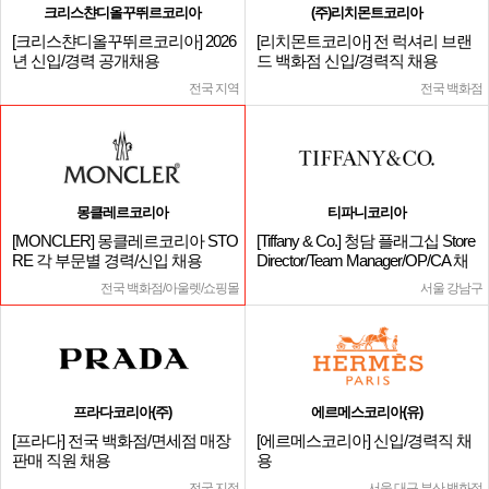
크리스챤디올꾸뛰르코리아
(주)리치몬트코리아
[크리스챤디올꾸뛰르코리아] 2026
[리치몬트코리아] 전 럭셔리 브랜
년 신입/경력 공개채용
드 백화점 신입/경력직 채용
전국 지역
전국 백화점
몽클레르코리아
티파니코리아
[MONCLER] 몽클레르코리아 STO
[Tiffany & Co.] 청담 플래그십 Store
RE 각 부문별 경력/신입 채용
Director/Team Manager/OP/CA 채
용
전국 백화점/아울렛/쇼핑몰
서울 강남구
프라다코리아(주)
에르메스코리아(유)
[프라다] 전국 백화점/면세점 매장
[에르메스코리아] 신입/경력직 채
판매 직원 채용
용
전국 지점
서울,대구,부산 백화점