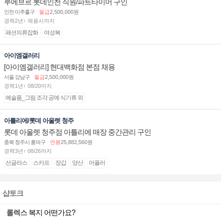
루에브르 롯데인천 직원/파트타이머 구인
인천 미추홀구
월급
2,500,000원
경력2년↑ 채용시까지
패션의류잡화
여성복
아이엠갤러리
[아이엠갤러리] 현대백화점 본점 채용
서울 강남구
월급
2,500,000원
경력1년↑ 08/20까지
예술품_그림 조각 공예 식기류 외
아틀리에/롯데 아울렛 청주
롯데 아울렛 청주점 아틀리에 매장 중간관리 구인
충북 청주시 흥덕구
연봉
25,882,560원
경력3년↑ 08/26까지
선글라스
스카프
장갑
양산
머플러
샵토크
롤렉스 복지 어떤가요?