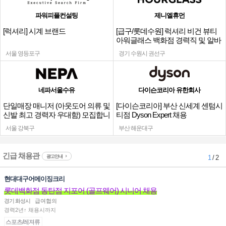
파워피플컨설팅
제니엘휴먼
[럭셔리] 시계 브랜드
[급구/롯데수원] 럭셔리 비건 뷰티
아워글래스 백화점 경력직 및 알바
채용
서울 영등포구
경기 수원시 권선구
네파서울수유
다이슨코리아 유한회사
단일매장 매니저 (아웃도어 의류 및
[다이슨코리아] 부산 신세계 센텀시
신발 최고 경력자 우대함) 모집합니
티점 Dyson Expert 채용
다.
서울 강북구
부산 해운대구
긴급 채용관
광고안내
1
/ 2
현대대구어메이징크리
롯데백화점 동탄점 지포어 (골프웨어) 시니어 채용
경기 화성시
급여협의
경력2년↑ 채용시까지
스포츠/레져류