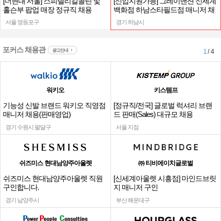
[더현대 서울] 스피넬리킬콜린 및
[신입지원가능] 그레이맨션 신세계
홀슨부 팝업 매장 정규직 채용
백화점 하남스타필드점 매니저 채
용
서울 영등포구
경기 하남시
포커스 채용관
광고안내
1
/ 4
워키오
키스템프
기능성 신발 브랜드 워키오 직영점
[정규직/전국] 글로벌 럭셔리 브랜
매니저 채용(판매영업)
드 판매(Sales) 대규모 채용
경기 수원시 팔달구
서울 지점
쉬즈미스 현대남양주아울렛
㈜ 티비에이치글로벌
쉬즈미스 현대남양주아울렛 직원
[신세계아울렛 시흥점] 마인드브릿
구인합니다.
지 매니저 구인
경기 남양주시
부산 해운대구