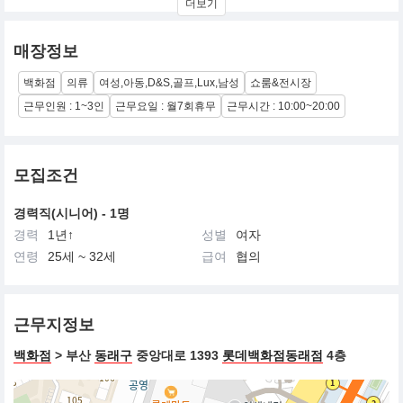
더보기
한결같습니다. 이러한 그의 열정만으로 이제 랄프 로렌은 명실공히
미국 문화의 아이콘이자 프리미엄 브랜드의 글로벌 리더로 자리잡
게 되었습니다. 의류와 액세서리, 홈 인테리어 아이템과 향수에 이르
매장정보
기까지, 디자인과 마케팅, 유통 부문에서, 랄프 로렌은 독보적인 입
지를 자랑합니다. 오늘날 랄프 로렌은 타임리스 디자인과 완벽한 퀄
백화점
의류
여성,아동,D&S,골프,Lux,남성
쇼룸&전시장
리티, 섬세한 디테일의 대명사가 되었습니다.
근무인원 : 1~3인
근무요일 : 월7회휴무
근무시간 : 10:00~20:00
모집조건
경력직(시니어) - 1명
경력
1년↑
성별
여자
연령
25세 ~ 32세
급여
협의
근무지정보
백화점
> 부산
동래구
중앙대로 1393
롯데백화점동래점
4층