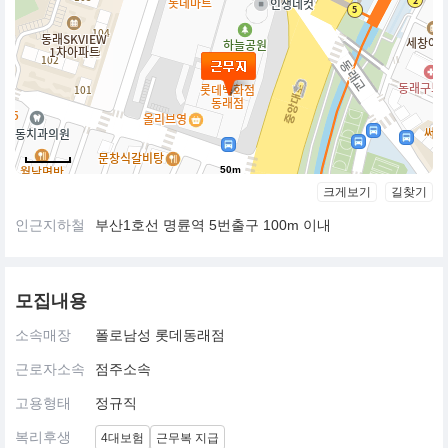
50m
크게보기
길찾기
인근지하철
부산1호선 명륜역 5번출구 100m 이내
모집내용
소속매장
폴로남성 롯데동래점
근로자소속
점주소속
고용형태
정규직
복리후생
4대보험
근무복 지급