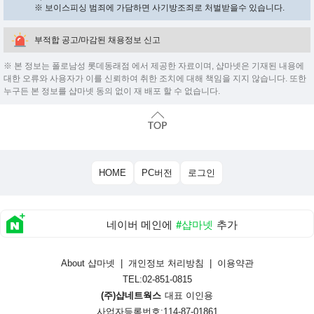
※ 보이스피싱 범죄에 가담하면 사기방조죄로 처벌받을수 있습니다.
부적합 공고/마감된 채용정보 신고
※ 본 정보는 폴로남성 롯데동래점 에서 제공한 자료이며, 샵마넷은 기재된 내용에
대한 오류와 사용자가 이를 신뢰하여 취한 조치에 대해 책임을 지지 않습니다. 또한
누구든 본 정보를 샵마넷 동의 없이 재 배포 할 수 없습니다.
HOME
PC버전
로그인
네이버 메인에
#샵마넷
추가
About 샵마넷
|
개인정보 처리방침
|
이용약관
TEL:02-851-0815
(주)샵네트웍스
대표 이인용
사업자등록번호:114-87-01861