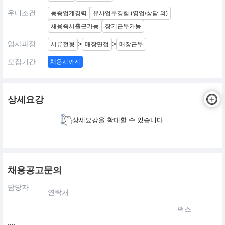
우대조건
동종업계경력
유사업무경험 (영업/상담 외)
채용즉시출근가능
장기근무가능
입사과정
>
>
서류전형
매장면접
매장근무
모집기간
채용시까지
상세요강
상세요강을 확대할 수 있습니다.
채용공고문의
담당자
연락처
팩스