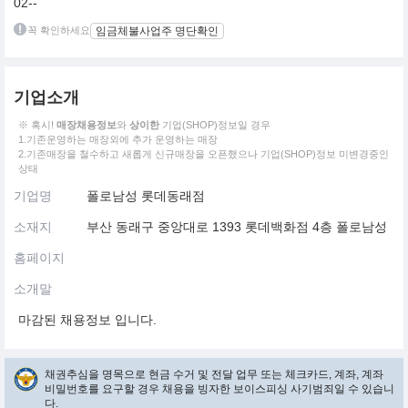
02--
꼭 확인하세요
임금체불사업주 명단확인
기업소개
※ 혹시!
매장채용정보
와
상이한
기업(SHOP)정보일 경우
1.기존운영하는 매장외에 추가 운영하는 매장
2.기존매장을 철수하고 새롭게 신규매장을 오픈했으나 기업(SHOP)정보 미변경중인
상태
기업명
폴로남성 롯데동래점
소재지
부산 동래구 중앙대로 1393 롯데백화점 4층 폴로남성
홈페이지
소개말
마감된 채용정보 입니다.
채권추심을 명목으로 현금 수거 및 전달 업무 또는 체크카드, 계좌, 계좌
비밀번호를 요구할 경우 채용을 빙자한 보이스피싱 사기범죄일 수 있습니
다.