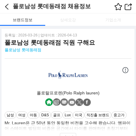
폴로남성 롯데동래점 채용정보
브랜드정보
상세요강
기업소개
등록일 : 2026-03-26 | 업데이트 : 2026-04-13
폴로남성 롯데동래점 직원 구해요
폴로남성 롯데동래점
폴로랄프로렌(Polo Ralph lauren)
남성
여성
아동
D&S
골프
Lux
미국
직진출 브랜드
중고가
Mr. Lauren은 근 50년 동안 동일한 비전을 고수해 왔습니다. 엠파이
어 스테이트 빌딩의 비좁은 공간에서 타이를 판매하던 초창기부터
글로벌 패션 브랜드의 네트워크를 이룩한 오늘날까지, 그의 비전은