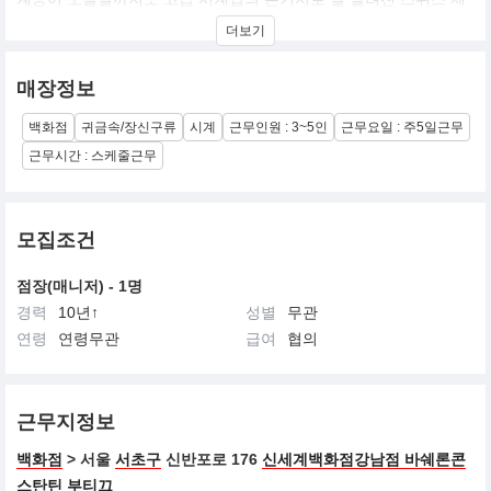
네바 중심에 작업장을 설립, 같은 해 그의 시계 제조 노하우를 전수
더보기
하기 위한 공식 견습생을 고용한 것이 바쉐론 콘스탄틴의 시작이며
스위스 고급 워치메이커 전문 소유주인 리치몬트 그룹 소속이며 프
랑스 나폴레옹 1세, 대한제국 순종 황제가 애용했던 시계로도 유명
매장정보
하다.
백화점
귀금속/장신구류
시계
근무인원 : 3~5인
근무요일 : 주5일근무
근무시간 : 스케줄근무
모집조건
점장(매니저) - 1명
경력
10년↑
성별
무관
연령
연령무관
급여
협의
근무지정보
백화점
> 서울
서초구
신반포로 176
신세계백화점강남점 바쉐론콘
스탄틴 부티끄