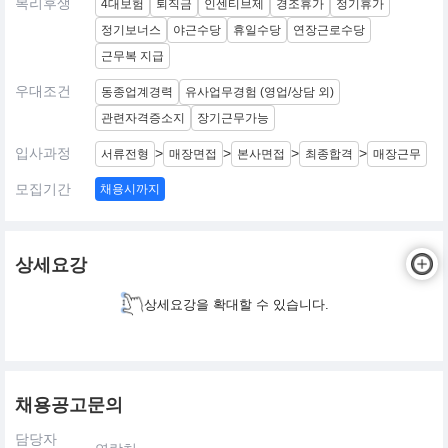
복리후생
4대보험
퇴직금
인센티브제
경조휴가
정기휴가
정기보너스
야근수당
휴일수당
연장근로수당
근무복 지급
우대조건
동종업계경력
유사업무경험 (영업/상담 외)
관련자격증소지
장기근무가능
입사과정
>
>
>
>
서류전형
매장면접
본사면접
최종합격
매장근무
모집기간
채용시까지
상세요강
상세요강을 확대할 수 있습니다.
채용공고문의
담당자