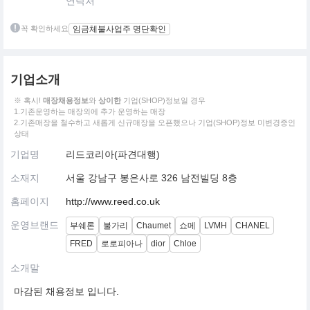
연락처
꼭 확인하세요
임금체불사업주 명단확인
기업소개
※ 혹시!
매장채용정보
와
상이한
기업(SHOP)정보일 경우
1.기존운영하는 매장외에 추가 운영하는 매장
2.기존매장을 철수하고 새롭게 신규매장을 오픈했으나 기업(SHOP)정보 미변경중인
상태
기업명
리드코리아(파견대행)
소재지
서울 강남구 봉은사로 326 남전빌딩 8층
홈페이지
http://www.reed.co.uk
운영브랜드
부쉐론
불가리
Chaumet
쇼메
LVMH
CHANEL
FRED
로로피아나
dior
Chloe
소개말
마감된 채용정보 입니다.