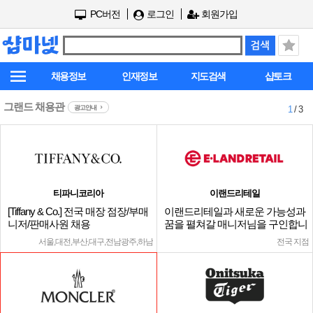
PC버전
로그인
회원가입
채용정보
인재정보
지도검색
샵토크
그랜드 채용관
광고안내
1
/ 3
티파니코리아
이랜드리테일
[Tiffany & Co.] 전국 매장 점장/부매
이랜드리테일과 새로운 가능성과
니저/판매사원 채용
꿈을 펼쳐갈 매니저님을 구인합니
다.
서울,대전,부산,대구,전남광주,하남
전국 지점