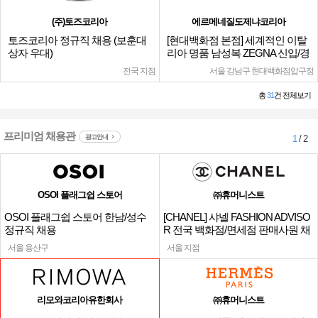
(주)토즈코리아
에르메네질도제냐코리아
토즈코리아 정규직 채용 (보훈대
[현대백화점 본점] 세계적인 이탈
상자 우대)
리아 명품 남성복 ZEGNA 신입/경
력
전국 지점
서울 강남구 현대백화점압구정
총
31
건 전체보기
프리미엄 채용관
광고안내
1
/ 2
OSOI 플래그쉽 스토어
㈜휴머니스트
OSOI 플래그쉽 스토어 한남/성수
[CHANEL] 샤넬 FASHION ADVISO
정규직 채용
R 전국 백화점/면세점 판매사원 채
용
서울 용산구
서울 지점
리모와코리아유한회사
㈜휴머니스트