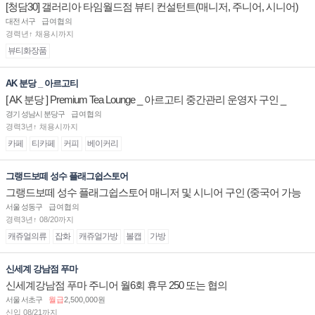
[청담30] 갤러리아 타임월드점 뷰티 컨설턴트(매니저, 주니어, 시니어)
채용
대전 서구
급여협의
경력년↑ 채용시까지
뷰티화장품
AK 분당 _ 아르고티
[ AK 분당 ] Premium Tea Lounge _ 아르고티 중간관리 운영자 구인 _
경기 성남시 분당구
급여협의
경력3년↑ 채용시까지
카페
티카페
커피
베이커리
그랭드보떼 성수 플래그쉽스토어
그랭드보떼 성수 플래그쉽스토어 매니저 및 시니어 구인 (중국어 가능
자)
서울 성동구
급여협의
경력3년↑ 08/20까지
캐쥬얼의류
잡화
캐쥬얼가방
볼캡
가방
신세계 강남점 푸마
신세계강남점 푸마 주니어 월6회 휴무 250 또는 협의
서울 서초구
월급
2,500,000원
신입 08/21까지