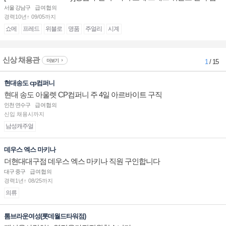
장/부점장/판매사원 채용
서울 강남구
급여협의
경력10년↑ 09/05까지
쇼메
프레드
위블로
명품
주얼리
시계
신상 채용관
더보기
1
/ 15
현대송도 cp컴퍼니
현대 송도 아울렛 CP컴퍼니 주 4일 아르바이트 구직
인천 연수구
급여협의
신입 채용시까지
남성캐주얼
데우스 엑스 마키나
더현대대구점 데우스 엑스 마키나 직원 구인합니다
대구 중구
급여협의
경력1년↑ 08/25까지
의류
톰브라운여성(롯데월드타워점)