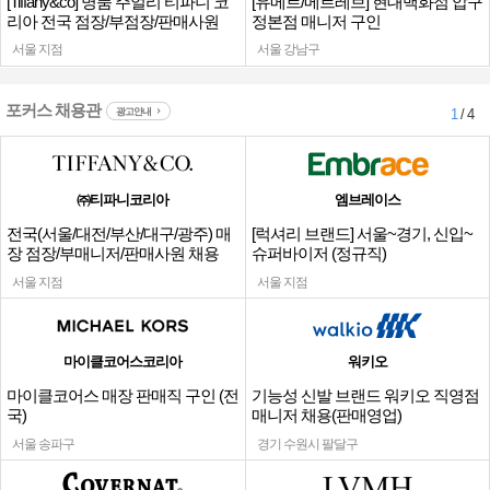
[Tiffany&co] 명품 주얼리 티파니 코
[유메르/메르레브] 현대백화점 압구
리아 전국 점장/부점장/판매사원
정본점 매니저 구인
서울 지점
서울 강남구
포커스 채용관
광고안내
1
/ 4
㈜티파니코리아
엠브레이스
전국(서울/대전/부산/대구/광주) 매
[럭셔리 브랜드] 서울~경기, 신입~
장 점장/부매니저/판매사원 채용
슈퍼바이저 (정규직)
서울 지점
서울 지점
마이클코어스코리아
워키오
마이클코어스 매장 판매직 구인 (전
기능성 신발 브랜드 워키오 직영점
국)
매니저 채용(판매영업)
서울 송파구
경기 수원시 팔달구