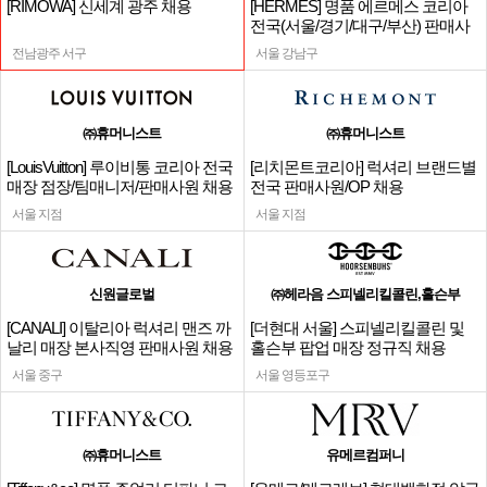
[RIMOWA] 신세계 광주 채용
[HERMES] 명품 에르메스 코리아
전국(서울/경기/대구/부산) 판매사
원
전남광주 서구
서울 강남구
㈜휴머니스트
㈜휴머니스트
[LouisVuitton] 루이비통 코리아 전국
[리치몬트코리아] 럭셔리 브랜드별
매장 점장/팀매니저/판매사원 채용
전국 판매사원/OP 채용
서울 지점
서울 지점
신원글로벌
㈜헤라음 스피넬리킬콜린,홀슨부
[CANALI] 이탈리아 럭셔리 맨즈 까
[더현대 서울] 스피넬리킬콜린 및
날리 매장 본사직영 판매사원 채용
홀슨부 팝업 매장 정규직 채용
서울 중구
서울 영등포구
㈜휴머니스트
유메르컴퍼니