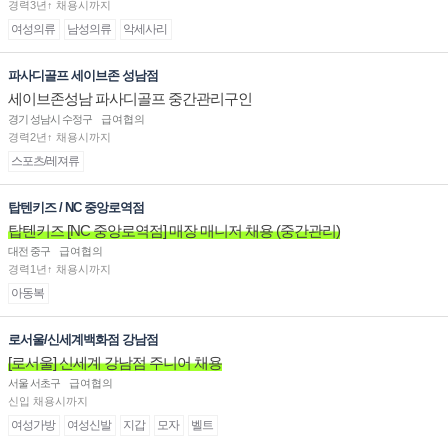
경력3년↑ 채용시까지
여성의류
남성의류
악세사리
파사디골프 세이브존 성남점
세이브존성남 파사디골프 중간관리구인
경기 성남시 수정구
급여협의
경력2년↑ 채용시까지
스포츠/레져류
탑텐키즈 / NC 중앙로역점
탑텐키즈 [NC 중앙로역점] 매장 매니저 채용 (중간관리)
대전 중구
급여협의
경력1년↑ 채용시까지
아동복
로서울/신세계백화점 강남점
[로서울] 신세계 강남점 주니어 채용
서울 서초구
급여협의
신입 채용시까지
여성가방
여성신발
지갑
모자
벨트