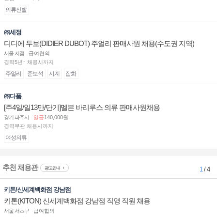
의류신발
㈜세정
디디에 두보(DIDIER DUBOT) 주얼리 판매사원 채용(수도권 지역)
서울 지점
급여협의
경력5년↑ 채용시까지
주얼리
준보석
시계
잡화
㈜다폼
[주4일/일13만/단기]멜본 바리루스 의류 판매사원채용
경기 파주시
일급
140,000원
경력무관 채용시까지
여성의류
추천 채용관
광고안내
1
/ 4
키톤/신세계백화점 강남점
키톤(KITON) 신세계백화점 강남점 직영 직원 채용
서울 서초구
급여협의