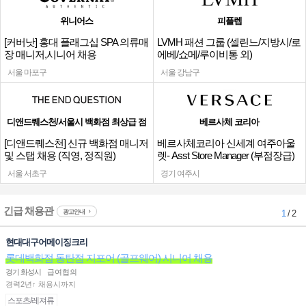
위니어스
피플렙
[커버낫] 홍대 플래그십 SPA 의류매
LVMH 패션 그룹 (셀린느/지방시/로
장 매니저,시니어 채용
에베/쇼메/루이비통 외)
서울 마포구
서울 강남구
디앤드퀘스천/서울시 백화점 최상급 점
베르사체 코리아
[디앤드퀘스천] 신규 백화점 매니저
베르사체코리아 신세계 여주아울
및 스탭 채용 (직영, 정직원)
렛- Asst Store Manager (부점장급)
채용
서울 서초구
경기 여주시
긴급 채용관
광고안내
1
/ 2
현대대구어메이징크리
롯데백화점 동탄점 지포어 (골프웨어) 시니어 채용
경기 화성시
급여협의
경력2년↑ 채용시까지
스포츠/레져류