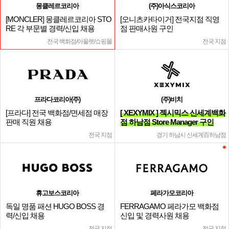
몽클레르코리아
(주)아식스코리아
[MONCLER] 몽클레르코리아 STO
[오니츠카타이거] 전국지점 직영
RE 각 부문별 경력/신입 채용
점 판매사원 구인
전국 백화점/아울렛/쇼핑몰
전국 지점
프라다코리아(주)
(주)비치
[프라다] 전국 백화점/면세점 매장
[ XEXYMIX ] 젝시믹스 신세계백화
판매 직원 채용
점 하남점 Store Manager 구인
전국 지점
경기 하남시 신세계百하남점
휴고보스코리아
페라가모코리아
독일 명품 패션 HUGO BOSS 경
FERRAGAMO 페라가모 백화점
력/신입 채용
신입 및 경력사원 채용
전국 지점
전국 지점