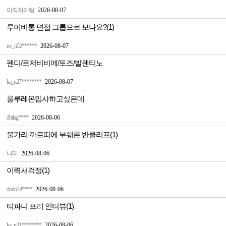
이직화이팅
2026-08-07
루이비통 면접 그룹으로 보나요?(1)
nv_n52******
2026-08-07
펜디/로저비비에/토즈/발렌티노
ka_n27********
2026-08-07
룰루레몬입사하고싶은데
dbtlag****
2026-08-06
불가리 까르띠에 부쉐론 반클리프(1)
나리
2026-08-06
이력서걱정(1)
dodo34****
2026-08-06
티파니 프리 인터뷰(1)
ka_n31********
2026-08-06