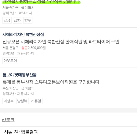
패션을사랑하는열정을가진직원찾습니다.
서울 송파구
급여협의
경력7년↑ 10/31까지
남성
잡화
향수
시에라디자인 북한산성점
신규오픈 시에라디자인 북한산성 판매직원 및 파트타이머 구인
서울 은평구
월급
2,300,000원
경력1년↑ 채용시까지
아웃도어
톰보이/롯데동부산몰
롯데몰 동부산점 스튜디오톰보이직원을 구인합니다
부산 기장군
급여협의
경력1년↑ 채용시까지
여성복
남성복
캐쥬얼
샵토크
샤넬 2차 합불결과