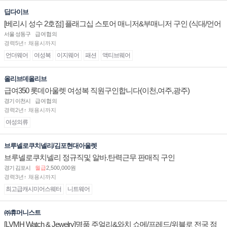
딥다이브
[베리시 성수 2호점] 플래그십 스토어 매니저&부매니저 구인 (식대/언어
수당 지급)
서울 성동구
급여협의
경력5년↑ 채용시까지
언더웨어
여성복
이지웨어
패션
액티브웨어
올리브데올리브
급여350 롯데아울렛 여성복 직원구인합니다(이천,여주,광주)
경기 이천시
급여협의
경력2년↑ 채용시까지
여성의류
브루넬로쿠치넬리/김포현대아울렛
브루넬로쿠치넬리 정규직및 알바.탄력근무 판매직 구인
경기 김포시
월급
2,500,000원
경력3년↑ 채용시까지
최고급캐시미어스웨터
니트웨어
㈜휴머니스트
[LVMH Watch & Jewelry]명품 주얼리&와치 쇼메/프레드/위블로 전국 점