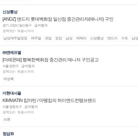
신성통상
[ANDZ] 앤드지 롯데백화점 일산점 중간관리자(매니저) 구인
경기 고양시 일산동구
급여협의
경력3년↑ 채용시까지
남성캐주얼정장
캐주얼
셋업
정장
남성
캐릭터
신성통상
앤드지
수트
남
㈜엔에프엘
[마레몬떼] 행복한백화점 중간관리 매니저 구인공고
서울 양천구
급여협의
경력1년↑ 채용시까지
여성복
더현대서울
KIMMATIN 킴마틴 / 마뗑킴의 하이엔드컨템브랜드
서울 영등포구
급여협의
경력1년↑ 채용시까지
의류
청담30