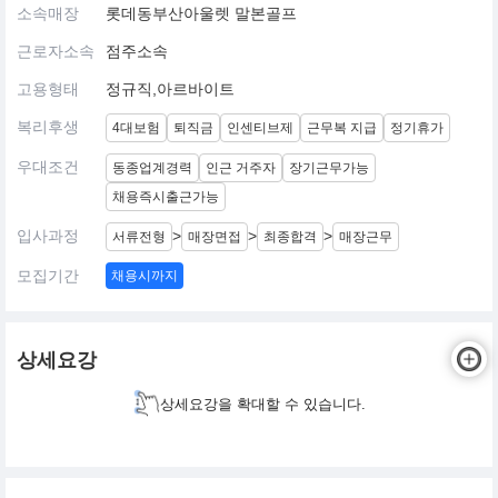
소속매장
롯데동부산아울렛 말본골프
근로자소속
점주소속
고용형태
정규직,아르바이트
복리후생
4대보험
퇴직금
인센티브제
근무복 지급
정기휴가
우대조건
동종업계경력
인근 거주자
장기근무가능
채용즉시출근가능
입사과정
>
>
>
서류전형
매장면접
최종합격
매장근무
모집기간
채용시까지
상세요강
상세요강을 확대할 수 있습니다.