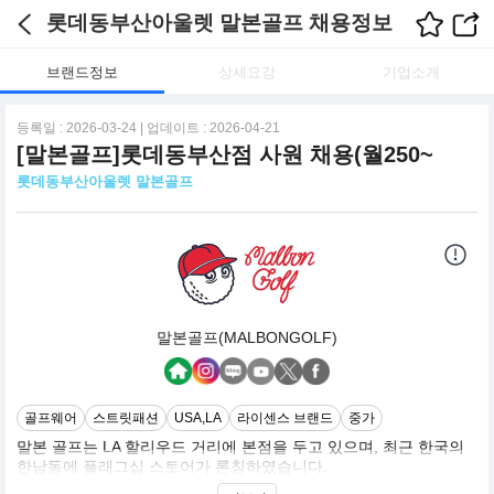
롯데동부산아울렛 말본골프 채용정보
브랜드정보
상세요강
기업소개
등록일 : 2026-03-24 | 업데이트 : 2026-04-21
[말본골프]롯데동부산점 사원 채용(월250~
롯데동부산아울렛 말본골프
말본골프(MALBONGOLF)
골프웨어
스트릿패션
USA,LA
라이센스 브랜드
중가
말본 골프는 LA 할리우드 거리에 본점을 두고 있으며, 최근 한국의
한남동에 플래그십 스토어가 론칭하였습니다.