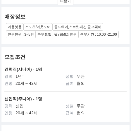
더보기
말본 골프는 미국과 일본의 젊은 골퍼들과 트랜디한 피플들에게 관
심을 얻고 있는 가장 핫 한 브랜드로 성장하고 있습니다.
매장정보
아울렛몰
스포츠/아웃도어
골프웨어,스트릿패션,골프웨어
말본 골프는 기존 골프 브랜드들의 정형화된 디자인 및 퍼포먼스 위
주의 딱딱한 이미지에서 벗어나, 창조적이면서도
근무인원 : 3~5인
근무요일 : 월7회/8회휴무
근무시간 : 10:00~21:00
스타일리시한 스트리트 패션의 감성을 골프웨어로 표현한 브랜드입
니다.
모집조건
경력직(시니어) - 1명
또한, 나이키, 캘러웨이, 에코, 오클리, 푸마, 라일 앤 스콧, 비츠바이
경력
1년↑
성별
무관
드레, 등, 인기 브랜드들과의 협업을 통해 디자인을 인정받고 있습니
다.
연령
20세 ~ 42세
급여
협의
신입직(주니어) - 1명
단순한 골프 브랜드가 아닌, 젊고 쿨한 골프의 새로운 문화를 이끌어
경력
신입
성별
무관
가고 있으며, 이미 이를 알고 있는 많은 유명 골퍼들과 뮤지션들의
연령
20세 ~ 42세
급여
협의
애정을 받고 있습니다. 딱딱하고, 무거운 골프에 대한 생각을 바꾸
고, 필드나 일상에서 경계 없이 함께 어울릴 수 있는
새로운 스포츠 & 스트리트 브랜드입니다.