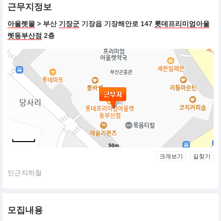
근무지정보
말본 골프 스토어는 전 세계 단 두 곳만 있습니다.
아울렛몰
> 부산
기장군
기장읍 기장해안로 147
롯데프리미엄아울
1.LA Fairfax Store
렛동부산점
2층
2.Korea Hannamdong Store
50m
크게보기
길찾기
인근지하철
모집내용