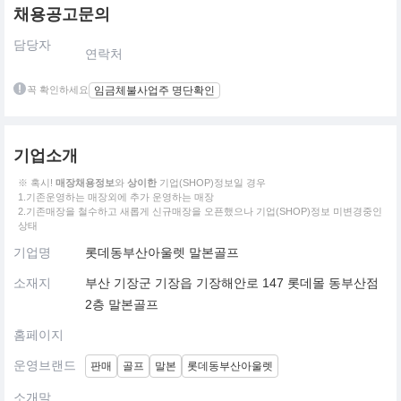
채용공고문의
담당자
연락처
꼭 확인하세요
임금체불사업주 명단확인
기업소개
※ 혹시!
매장채용정보
와
상이한
기업(SHOP)정보일 경우
1.기존운영하는 매장외에 추가 운영하는 매장
2.기존매장을 철수하고 새롭게 신규매장을 오픈했으나 기업(SHOP)정보 미변경중인
상태
기업명
롯데동부산아울렛 말본골프
소재지
부산 기장군 기장읍 기장해안로 147 롯데몰 동부산점
2층 말본골프
홈페이지
운영브랜드
판매
골프
말본
롯데동부산아울렛
소개말