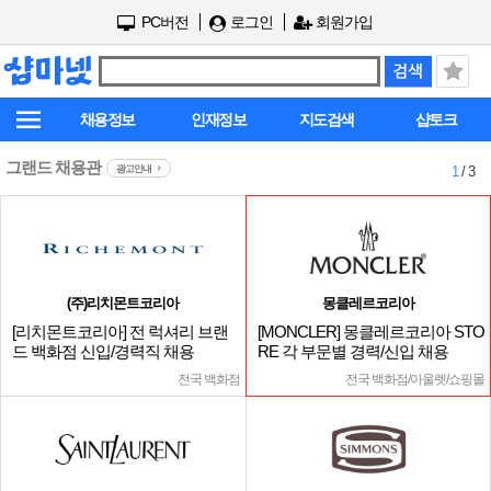
PC버전
로그인
회원가입
채용정보
인재정보
지도검색
샵토크
그랜드 채용관
광고안내
1
/ 3
(주)리치몬트코리아
몽클레르코리아
[리치몬트코리아] 전 럭셔리 브랜
[MONCLER] 몽클레르코리아 STO
드 백화점 신입/경력직 채용
RE 각 부문별 경력/신입 채용
전국 백화점
전국 백화점/아울렛/쇼핑몰