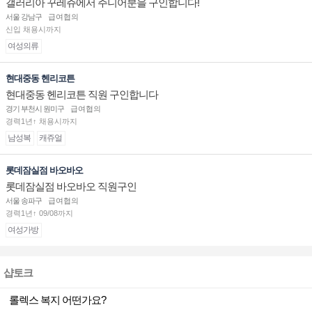
갤러리아 꾸레쥬에서 주니어분을 구인합니다!
서울 강남구
급여협의
신입 채용시까지
여성의류
현대중동 헨리코튼
현대중동 헨리코튼 직원 구인합니다
경기 부천시 원미구
급여협의
경력1년↑ 채용시까지
남성복
캐쥬얼
롯데잠실점 바오바오
롯데잠실점 바오바오 직원구인
서울 송파구
급여협의
경력1년↑ 09/08까지
여성가방
샵토크
롤렉스 복지 어떤가요?