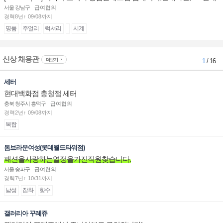
계대전 판매사원 채용
서울 강남구
급여협의
경력8년↑ 09/08까지
명품
주얼리
럭셔리
시계
신상 채용관
더보기
1
/ 16
세터
현대백화점 충청점 세터
충북 청주시 흥덕구
급여협의
경력2년↑ 09/08까지
복합
톰브라운여성(롯데월드타워점)
패션을사랑하는열정을가진직원찾습니다.
서울 송파구
급여협의
경력7년↑ 10/31까지
남성
잡화
향수
갤러리아 꾸레쥬