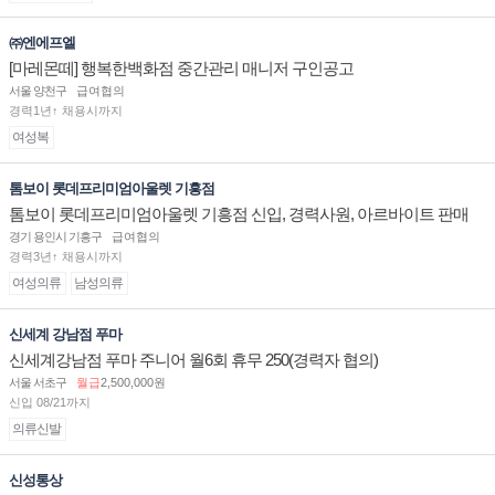
㈜엔에프엘
[마레몬떼] 행복한백화점 중간관리 매니저 구인공고
서울 양천구
급여협의
경력1년↑ 채용시까지
여성복
톰보이 롯데프리미엄아울렛 기흥점
톰보이 롯데프리미엄아울렛 기흥점 신입, 경력사원, 아르바이트 판매
직 구인합니다.
경기 용인시 기흥구
급여협의
경력3년↑ 채용시까지
여성의류
남성의류
신세계 강남점 푸마
신세계강남점 푸마 주니어 월6회 휴무 250(경력자 협의)
서울 서초구
월급
2,500,000원
신입 08/21까지
의류신발
신성통상