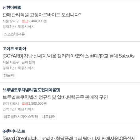
신한어패럴
판매관리직원 고정아르바이트 모십니다^
서울 송파구
월급
2,400,000원
경력3년↑ 채용시까지
스포츠/레져류
고야드 코리아
[GOYARD] 강남 신세계/서울 갤러리아/코엑스 현대/판교 현대 Sales As
sociate 채용
서울 서초구
급여협의
경력1년↑ 채용시까지
핸드백
브루넬로쿠치넬리/김포현대아울렛
브루넬로쿠치넬리 정규직및 알바.탄력근무 판매직 구인
경기 김포시
월급
2,500,000원
경력3년↑ 채용시까지
최고급캐시미어스웨터
니트웨어
㈜휴머니스트
[Grand Open] 티파니 코리아 청담플래그십 팀매니저,판매사원,OP/신세