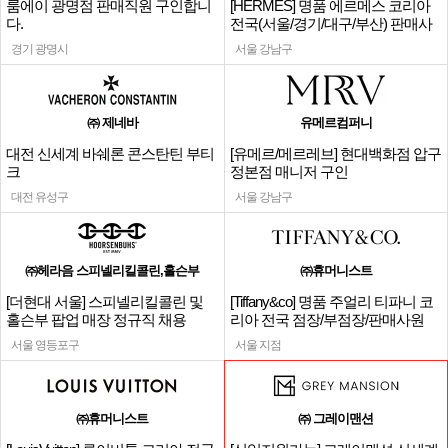
룸에이 광명점 판매직원 구인합니
[HERMES] 명품 에르메스 코리아
다.
전국(서울/경기/대구/부산) 판매사
원
경기 광명시
서울 강남구
㈜ 제네바
유메르컴퍼니
대전 신세계 바쉐론 콘스탄틴 부티
[유메르/메르레브] 현대백화점 압구
크
정본점 매니저 구인
대전 유성구
서울 강남구
㈜헤라음 스피넬리킬콜린,홀슨부
㈜휴머니스트
[더현대 서울] 스피넬리킬콜린 및
[Tiffany&co] 명품 주얼리 티파니 코
홀슨부 팝업 매장 정규직 채용
리아 전국 점장/부점장/판매사원
서울 영등포구
서울 지점
㈜휴머니스트
㈜ 그레이맨션