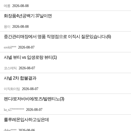
메롱
2026-08-08
화장품4년공백기 37살이면
융이
2026-08-08
중간관리매장에서 명품 직영점으로 이직시 질문있습니다.(6)
eovkfd***
2026-08-07
샤넬 뷰티 vs 입생로랑 뷰티(1)
코스메틱
2026-08-07
샤넬 2차 합불결과
이직화이팅
2026-08-07
펜디/로저비비에/토즈/발렌티노(3)
ka_n27********
2026-08-07
룰루레몬입사하고싶은데
dbtlag****
2026-08-06