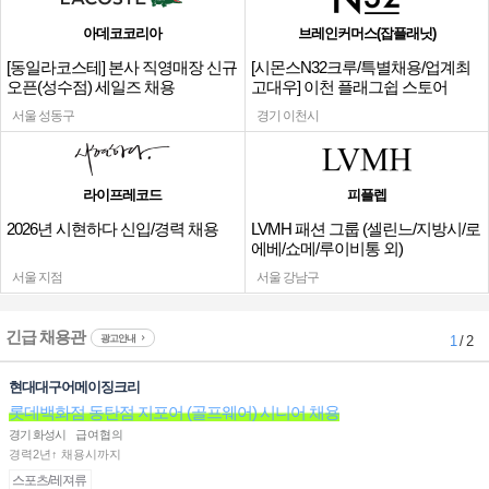
아데코코리아
브레인커머스(잡플래닛)
[동일라코스테] 본사 직영매장 신규
[시몬스N32크루/특별채용/업계최
오픈(성수점) 세일즈 채용
고대우] 이천 플래그쉽 스토어
서울 성동구
경기 이천시
라이프레코드
피플렙
2026년 시현하다 신입/경력 채용
LVMH 패션 그룹 (셀린느/지방시/로
에베/쇼메/루이비통 외)
서울 지점
서울 강남구
긴급 채용관
광고안내
1
/ 2
현대대구어메이징크리
롯데백화점 동탄점 지포어 (골프웨어) 시니어 채용
경기 화성시
급여협의
경력2년↑ 채용시까지
스포츠/레져류