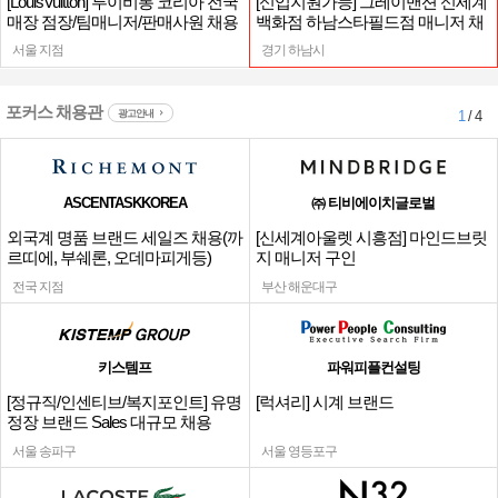
[LouisVuitton] 루이비통 코리아 전국
[신입지원가능] 그레이맨션 신세계
매장 점장/팀매니저/판매사원 채용
백화점 하남스타필드점 매니저 채
용
서울 지점
경기 하남시
포커스 채용관
광고안내
1
/ 4
ASCENTASKKOREA
㈜ 티비에이치글로벌
외국계 명품 브랜드 세일즈 채용(까
[신세계아울렛 시흥점] 마인드브릿
르띠에, 부쉐론, 오데마피게등)
지 매니저 구인
전국 지점
부산 해운대구
키스템프
파워피플컨설팅
[정규직/인센티브/복지포인트] 유명
[럭셔리] 시계 브랜드
정장 브랜드 Sales 대규모 채용
서울 송파구
서울 영등포구