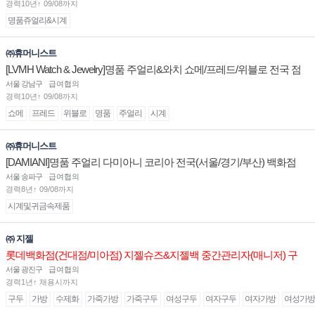
경력10년↑ 09/08까지
명품쥬얼리&시계
㈜휴머니스트
[LVMH Watch & Jewelry]명품 주얼리&와치 쇼메/프레드/위블로 전국 점
장/부점장/판매사원 채용
서울 강남구
급여협의
경력10년↑ 09/08까지
쇼메
프레드
위블로
명품
주얼리
시계
㈜휴머니스트
[DAMIANI]명품 주얼리 다미아니 코리아 전국(서울/경기/부산) 백화점
부점장/판매사원 채용
서울 송파구
급여협의
경력8년↑ 09/08까지
시계및귀금속제품
㈜ 지젤
롯데백화점(건대점/미아점) 지젤슈즈&지젤백 중간관리자(매니저) 구
인합니다
서울 광진구
급여협의
경력1년↑ 채용시까지
구두
가방
수제화
가죽가방
가죽구두
여성구두
여자구두
여자가방
여성가방