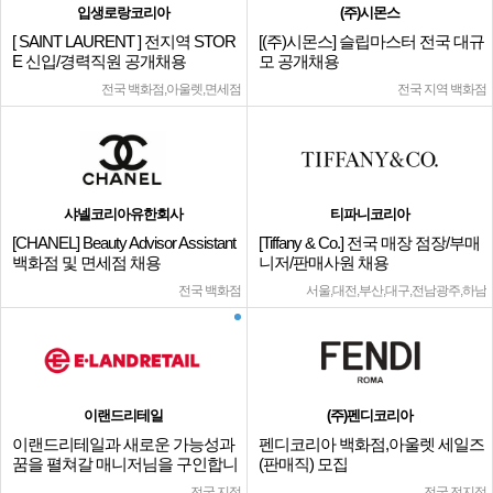
입생로랑코리아
(주)시몬스
[ SAINT LAURENT ] 전지역 STOR
[(주)시몬스] 슬립마스터 전국 대규
E 신입/경력직원 공개채용
모 공개채용
전국 백화점,아울렛,면세점
전국 지역 백화점
샤넬코리아유한회사
티파니코리아
[CHANEL] Beauty Advisor Assistant
[Tiffany & Co.] 전국 매장 점장/부매
백화점 및 면세점 채용
니저/판매사원 채용
전국 백화점
서울,대전,부산,대구,전남광주,하남
이랜드리테일
(주)펜디코리아
이랜드리테일과 새로운 가능성과
펜디코리아 백화점,아울렛 세일즈
꿈을 펼쳐갈 매니저님을 구인합니
(판매직) 모집
다.
전국 지점
전국 전지점