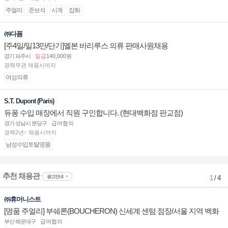
주얼리
준보석
시계
잡화
㈜다폼
[주4일/일13만/단기]멜본 바리루스 의류 판매사원채용
경기 파주시
일급
140,000원
경력무관 채용시까지
여성의류
S.T. Dupont (Paris)
듀퐁 수입 매장에서 직원 구인합니다. (현대백화점 판교점)
경기 성남시 분당구
급여협의
경력2년↑ 채용시까지
남성수입토탈명품
추천 채용관
광고안내
1
/ 4
㈜휴머니스트
[명품 주얼리] 부쉐론(BOUCHERON) 신세계 센텀 점장/서울 지역 백화
점 판매사원 채용
부산 해운대구
급여협의