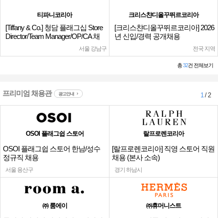
티파니코리아
크리스챤디올꾸뛰르코리아
[Tiffany & Co.] 청담 플래그십 Store
[크리스챤디올꾸뛰르코리아] 2026
Director/Team Manager/OP/CA 채
년 신입/경력 공개채용
용
서울 강남구
전국 지역
총
32
건 전체보기
프리미엄 채용관
광고안내
1
/ 2
OSOI 플래그쉽 스토어
랄프로렌코리아
OSOI 플래그쉽 스토어 한남/성수
[랄프로렌코리아] 직영 스토어 직원
정규직 채용
채용 (본사 소속)
서울 용산구
경기 하남시
㈜ 룸에이
㈜휴머니스트