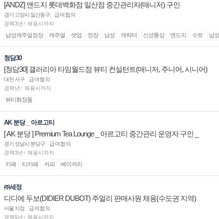
[ANDZ] 앤드지 롯데백화점 일산점 중간관리자(매니저) 구인
경기 고양시 일산동구
급여협의
경력3년↑ 채용시까지
남성캐주얼정장
캐주얼
셋업
정장
남성
캐릭터
신성통상
앤드지
수트
남
청담30
[청담30] 갤러리아 타임월드점 뷰티 컨설턴트(매니저, 주니어, 시니어)
채용
대전 서구
급여협의
경력년↑ 채용시까지
뷰티화장품
AK 분당 _ 아르고티
[ AK 분당 ] Premium Tea Lounge _ 아르고티 중간관리 운영자 구인 _
경기 성남시 분당구
급여협의
경력3년↑ 채용시까지
카페
티카페
커피
베이커리
㈜세정
디디에 두보(DIDIER DUBOT) 주얼리 판매사원 채용(수도권 지역)
서울 지점
급여협의
경력5년↑ 채용시까지