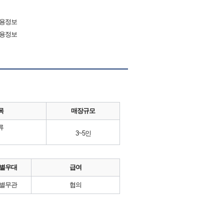
채용정보
채용정보
목
매장규모
류
3~5인
별우대
급여
별무관
협의