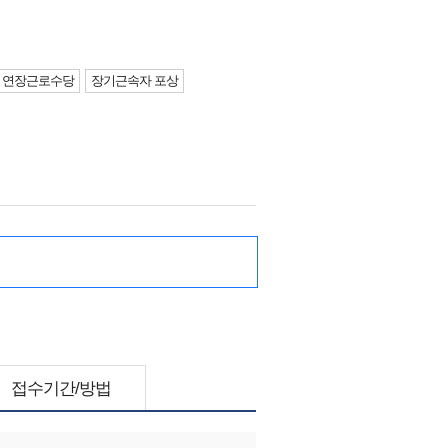
연장근로수당
장기근속자 포상
접수기간/방법