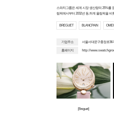
스와치그룹은 세계 시장 생산량의 25%를 점
림픽에서부터 2032년 동,하계 올림픽을 비롯한 
BREGUET
BLANCPAIN
OME
기업주소
서울서대문구충정로36
홈페이지
http://www.swatchgro
[Breguet]