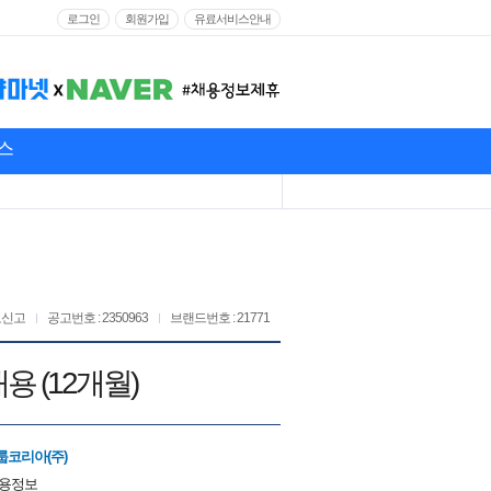
로그인
회원가입
유료서비스안내
스
고신고
공고번호 : 2350963
브랜드번호 : 21771
 (12개월)
코리아(주)
채용정보