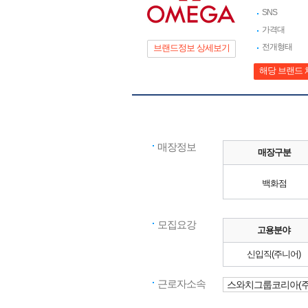
SNS
가격대
전개형태
브랜드정보 상세보기
해당 브랜드 
매장정보
매장구분
백화점
모집요강
고용분야
신입직(주니어)
근로자소속
스와치그룹코리아(주