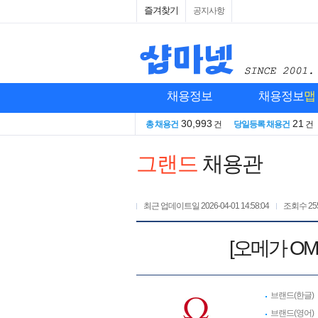
즐겨찾기
공지사항
채용정보
채용정보
맵
30,993
21
총 채용건
건
당일등록 채용건
건
그랜드
채용관
최근 업데이트일
2026-04-01 14:58:04
조회수
25
[오메가 O
브랜드(한글)
브랜드(영어)