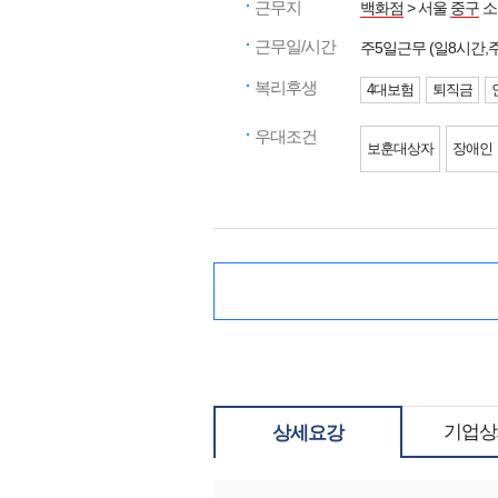
근무지
백화점
> 서울
중구
소
근무일/시간
주5일근무 (일8시간,
복리후생
4대보험
퇴직금
우대조건
보훈대상자
장애인
기업상
상세요강