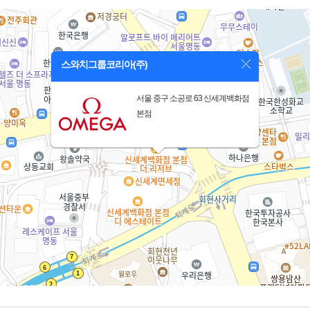
스와치그룹코리아(주)
서울 중구 소공로 63 신세계백화점
본점