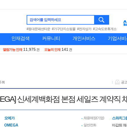
검색어를 입력하세요
#동대문패션타운
#가구단지쇼핑몰
#전자상가
#고속도로휴게소
인재검색
커뮤니티
개인서비스
기업서비
11,975
141
열람가능 인재
건
오늘의 인재
건
5 회
공
MEGA] 신세계백화점 본점 세일즈 계약직 채용
오메가
채용매장(기업)
스와치그룹
OMEGA
일반전화
마감된 