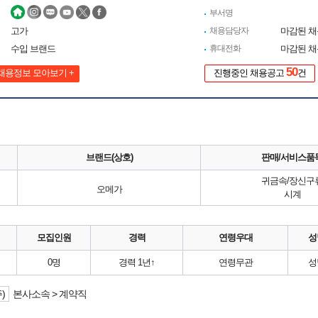
부서명
고가
채용담당자
마감된 
수입 브랜드
휴대전화
마감된 
50
채용정보 모아보기 +
진행중인 채용공고
건
브랜드(상호)
판매/서비스품
귀금속/장신구
오메가
시계
모집인원
경력
연령우대
성
0명
경력 1년↑
연령무관
성
)
본사소속 > 계약직