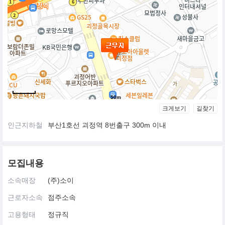
50m
크게보기
길찾기
인근지하철
부산1호선 괴정역 8번출구 300m 이내
모집내용
소속매장
(주)소이
근로자소속
점주소속
고용형태
정규직