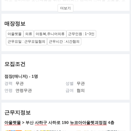
감도의 실용적인 제품을 추구하는 캐주얼 주니어 라인으로 전개.
더보기
매장정보
아울렛몰
의류
아동복,주니어의류
근무인원 : 1~3인
근무요일 : 근무요일협의
근무시간 : 시간협의
모집조건
점장(매니저) - 1명
경력
무관
성별
무관
연령
연령무관
급여
협의
근무지정보
아울렛몰
> 부산
사하구
사하로 190
뉴코아아울렛괴정점
4층