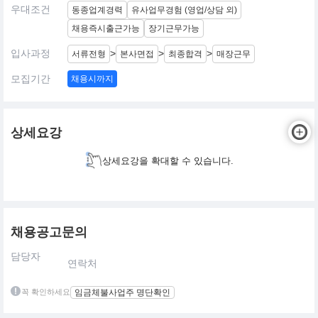
우대조건
동종업계경력
유사업무경험 (영업/상담 외)
채용즉시출근가능
장기근무가능
입사과정
>
>
>
서류전형
본사면접
최종합격
매장근무
모집기간
채용시까지
상세요강
상세요강을 확대할 수 있습니다.
채용공고문의
담당자
연락처
꼭 확인하세요
임금체불사업주 명단확인