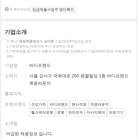
꼭 확인하세요
임금체불사업주 명단확인
기업소개
※ 혹시!
매장채용정보
와
상이한
기업(SHOP)정보일 경우
1.기존운영하는 매장외에 추가 운영하는 매장
2.기존매장을 철수하고 새롭게 신규매장을 오픈했으나 기업(SHOP)정보 미변경중인
상태
기업명
바디프랜드
소재지
서울 강서구 국회대로 255 원철빌딩 1층 바디프랜드
목동라운지
홈페이지
운영브랜드
건강가전
바디프랜드
본사직영
직영라운지
헬스케어로봇
로봇
안마의자
마사지체어
의료기기
소개말
마감된 채용정보 입니다.