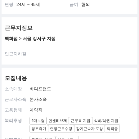
연령
24세 ~ 45세
급여
협의
근무지정보
백화점
> 서울
강서구
지점
인근지하철
모집내용
소속매장
바디프랜드
근로자소속
본사소속
고용형태
계약직
복리후생
4대보험
인센티브제
근무복 지급
식비/식권 지급
경조휴가
연장근로수당
장기근속자 포상
퇴직금