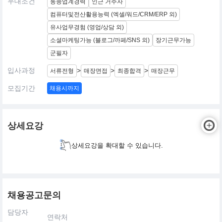
우대조건
동종업계경력
인근 거주자
컴퓨터및전산활용능력 (엑셀/워드/CRM/ERP 외)
유사업무경험 (영업/상담 외)
소셜마케팅가능 (블로그/까페/SNS 외)
장기근무가능
군필자
입사과정
>
>
>
서류전형
매장면접
최종합격
매장근무
모집기간
채용시까지
상세요강
상세요강을 확대할 수 있습니다.
채용공고문의
담당자
연락처