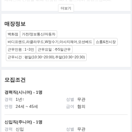
마스터피스 반열에 오른 안마의자 브랜드 바디프랜드,
더보기
100% 이태리 천연 라텍스 침대 라클라우드,
자가교체형 필터를 갖춘 직수형 정수기로 돌풍의 중심에 선 W정수
기에 이르기까지,
매장정보
바디프랜드는 건강에 대한 새로운 가치를 제시하며 매년 2배 성장이
라는
백화점
가전/정보통신/자동차
신화를 써 내려가고 있습니다.
바디프랜드의 혁신적 가치를 함께 나누고, 프리미엄 헬스리빙 브랜
바디프랜드,라클라우드,W정수기,마사지체어,모션베드
쇼룸&전시장
드로
근무인원 : 1~3인
근무요일 : 주5일근무
고객의 품격있는 라이프스타일을 제공하는 바디프랜드의 일원이 되
근무시간 : 평일(10:30~20:00),주말(10:30~20:30)
십시오.
성과에 따른 파격적인 보상과 성공의 기회를 잡을 수 있습니다.
모집조건
경력직(시니어) - 1명
경력
1년↑
성별
무관
연령
24세 ~ 45세
급여
협의
신입직(주니어) - 1명
경력
신입
성별
무관